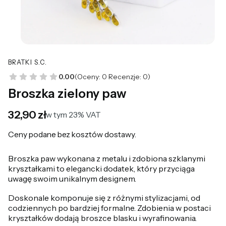
BRATKI S.C.
0.00
(Oceny: 0 Recenzje: 0)
Broszka zielony paw
Cena
32,90 zł
w tym 23% VAT
w tym
23%
VAT
Ceny podane bez kosztów dostawy.
Broszka paw wykonana z metalu i zdobiona szklanymi
kryształkami to elegancki dodatek, który przyciąga
uwagę swoim unikalnym designem.
Doskonale komponuje się z różnymi stylizacjami, od
codziennych po bardziej formalne. Zdobienia w postaci
kryształków dodają broszce blasku i wyrafinowania.