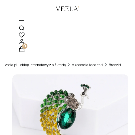
Otwórz wyszukiwarkę
Produkty w koszyku: 0. Zobacz szczegóły
veela.pl - sklep internetowy z biżuterią
Akcesoria i dodatki
Broszki