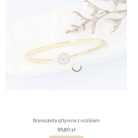
Bransoleta sztywna z oczkiem
Cena
95,80 zł