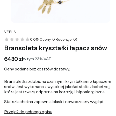
VEELA
0.00
(Oceny: 0 Recenzje: 0)
Bransoleta kryształki łapacz snów
Cena
64,30 zł
w tym 23% VAT
w tym
23%
VAT
Ceny podane bez kosztów dostawy.
Bransoletka zdobiona czarnymi kryształkami z łapaczem
snów. Jest wykonana z wysokiej jakości stali szlachetnej,
która jest trwała, odporna na korozję i hipoalergiczna.
Stal szlachetna zapewnia blask i nowoczesny wygląd.
Przejdź do pełnego opisu