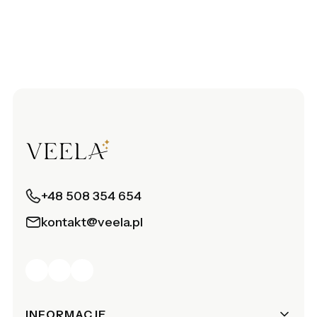
+48 508 354 654
kontakt@veela.pl
Linki w stopce
INFORMACJE