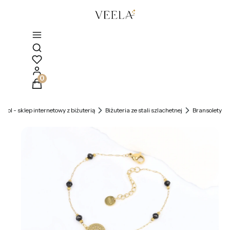
Otwórz wyszukiwarkę
Produkty w koszyku: 0. Zobacz szczegóły
la.pl - sklep internetowy z biżuterią
Biżuteria ze stali szlachetnej
Bransolety