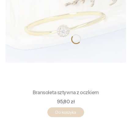
Bransoleta sztywna z oczkiem
Cena
95,80 zł
Do koszyka