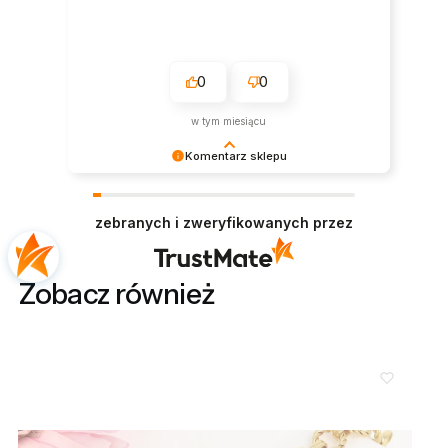
0
0
w tym miesiącu
Komentarz sklepu
Dziękujemy bardzo za Twoją opinię! Twoja
recenzja wiele dla nas znaczy - dzięki niej wiemy,
zebranych i zweryfikowanych przez
że jesteśmy na właściwym torze :) Z
pozdrowieniami, obsługa sklepu.
Zobacz również