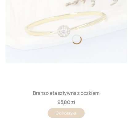
Bransoleta sztywna z oczkiem
Cena
95,80 zł
Do koszyka