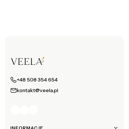
+48 508 354 654
kontakt@veela.pl
Linki w stopce
INFORMACJE