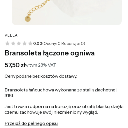
VEELA
0.00
(Oceny: 0 Recenzje: 0)
Bransoleta łączone ogniwa
Cena
57,50 zł
w tym 23% VAT
w tym
23%
VAT
Ceny podane bez kosztów dostawy.
Bransoleta łańcuchowa wykonana ze stali szlachetnej
316L.
Jest trwała i odporna na korozję oraz utratę blasku, dzięki
czemu zachowuje swój niezmieniony wygląd.
Przejdź do pełnego opisu