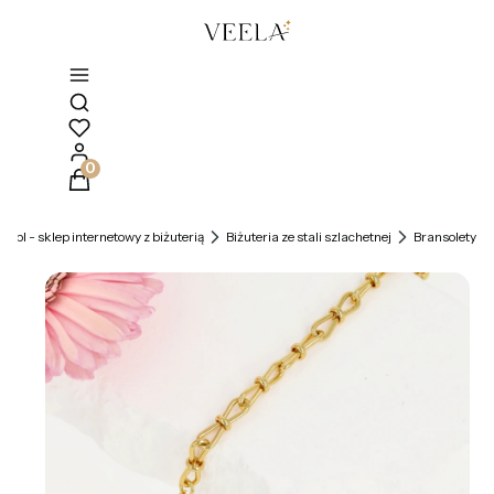
Otwórz wyszukiwarkę
Produkty w koszyku: 0. Zobacz szczegóły
la.pl - sklep internetowy z biżuterią
Biżuteria ze stali szlachetnej
Bransolety