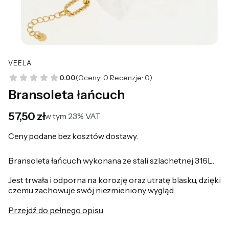
VEELA
0.00
(Oceny: 0 Recenzje: 0)
Bransoleta łańcuch
Cena
57,50 zł
w tym 23% VAT
w tym
23%
VAT
Ceny podane bez kosztów dostawy.
Bransoleta łańcuch wykonana ze stali szlachetnej 316L.
Jest trwała i odporna na korozję oraz utratę blasku, dzięki
czemu zachowuje swój niezmieniony wygląd.
Przejdź do pełnego opisu