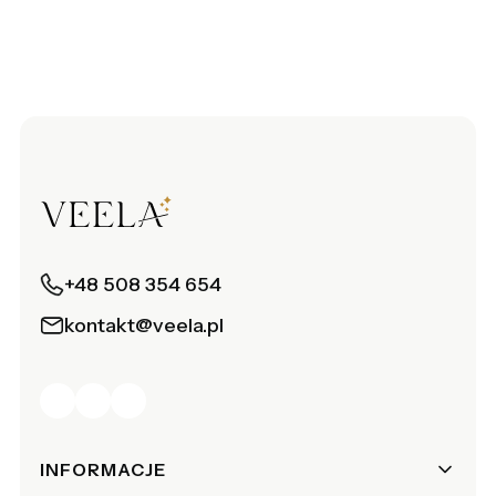
+48 508 354 654
kontakt@veela.pl
Linki w stopce
INFORMACJE