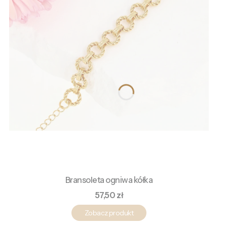
Bransoleta ogniwa kółka
Cena
57,50 zł
Zobacz produkt