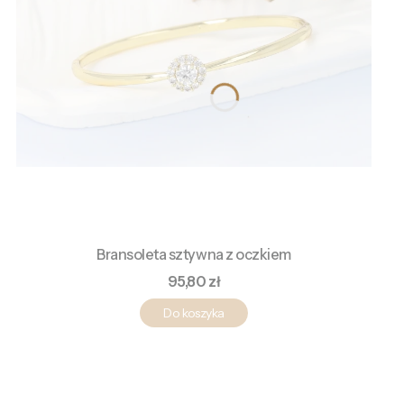
Bransoleta sztywna z oczkiem
Cena
95,80 zł
Do koszyka