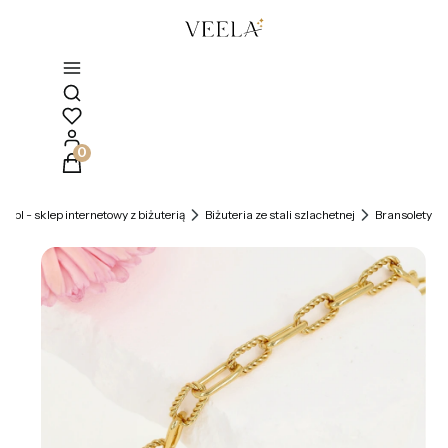
Otwórz wyszukiwarkę
Produkty w koszyku: 0. Zobacz szczegóły
la.pl - sklep internetowy z biżuterią
Biżuteria ze stali szlachetnej
Bransolety