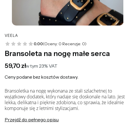
VEELA
0.00
(Oceny: 0 Recenzje: 0)
Bransoleta na nogę małe serca
Cena
59,70 zł
w tym 23% VAT
w tym
23%
VAT
Ceny podane bez kosztów dostawy.
Bransoletka na nogę wykonana ze stali szlachetnej to
wyjątkowy dodatek, który nadaje się doskonale na lato. Jest
lekka, delikatna i pięknie zdobiona, co sprawia, że idealnie
komponuje się z letnimi stylizacjami.
Przejdź do pełnego opisu