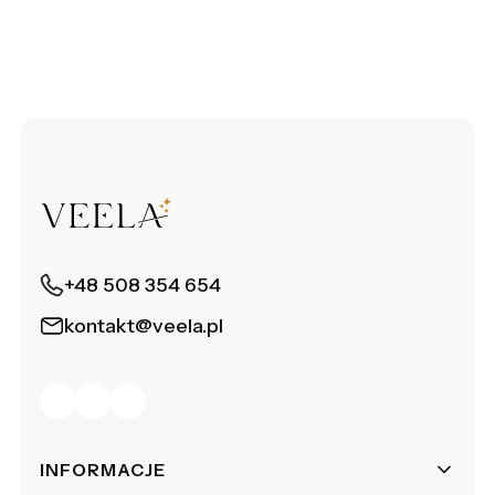
+48 508 354 654
kontakt@veela.pl
Linki w stopce
INFORMACJE