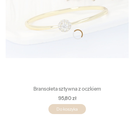
Bransoleta sztywna z oczkiem
Cena
95,80 zł
Do koszyka