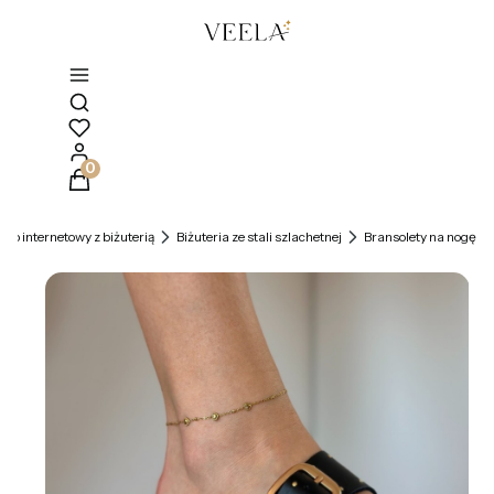
Otwórz wyszukiwarkę
Produkty w koszyku: 0. Zobacz szczegóły
klep internetowy z biżuterią
Biżuteria ze stali szlachetnej
Bransolety na nogę