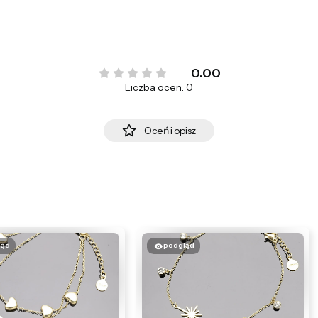
0.00
Liczba ocen: 0
Oceń i opisz
ląd
podgląd