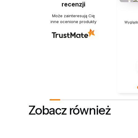
recenzji
Może zainteresują Cię
inne ocenione produkty
Wygląda
Dziękuje
Docenia
Zobacz również
podziele
doświad
szczęśliw
Z pozdro