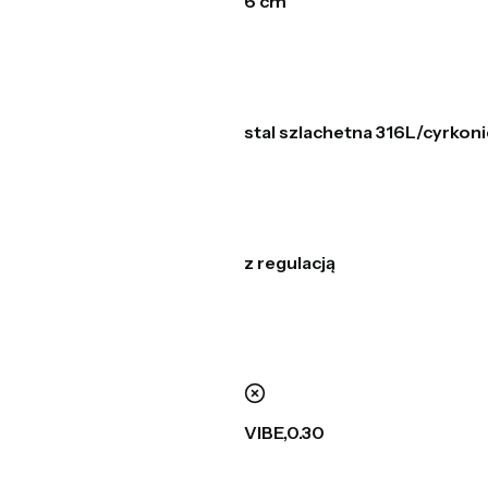
6 cm
stal szlachetna 316L/cyrkoni
z regulacją
nie
VIBE,0.30