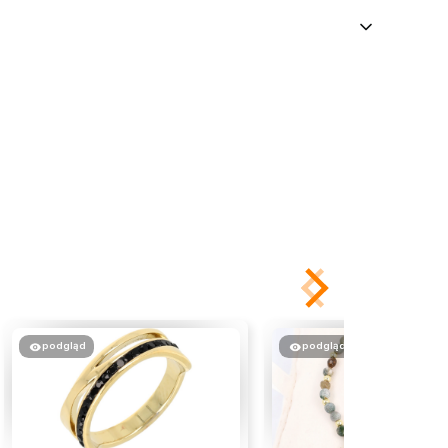
podgląd
podgląd