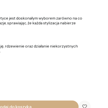
stetyce jest doskonałym wyborem zarówno na co
azje, sprawiając, że każda stylizacja nabierze
ę, rdzewienie oraz działanie niekorzystnych
.
odaj do koszyka