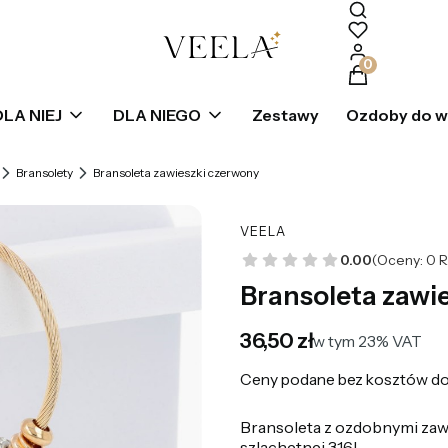
Produkty w k
DLA NIEJ
DLA NIEGO
Zestawy
Ozdoby do 
Bransolety
Bransoleta zawieszki czerwony
VEELA
0.00
(Oceny: 0 R
Bransoleta zawi
Cena
36,50 zł
w tym 23% VAT
w tym
23%
VAT
Ceny podane bez kosztów do
Bransoleta z ozdobnymi zawi
szlachetnej 316L.