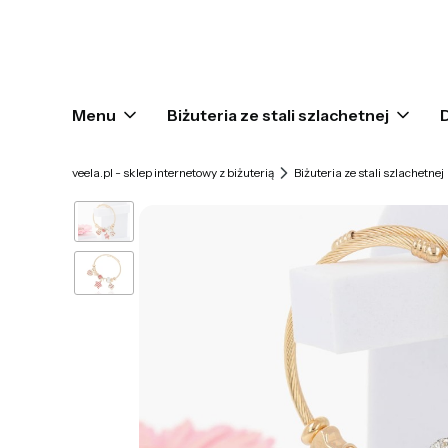
Menu
Biżuteria ze stali szlachetnej
veela.pl - sklep internetowy z biżuterią
Biżuteria ze stali szlachetnej