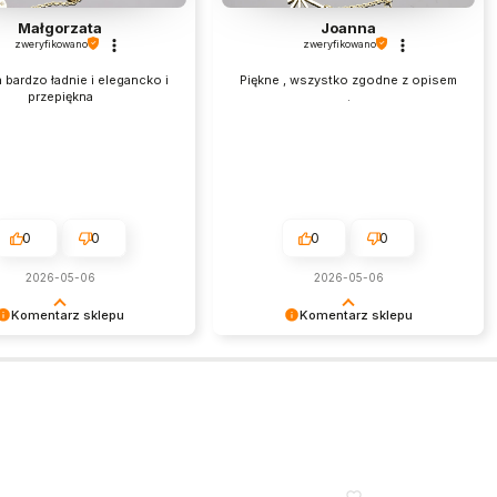
Małgorzata
Joanna
zweryfikowano
zweryfikowano
 bardzo ładnie i elegancko i
Piękne , wszystko zgodne z opisem
przepiękna
.
0
0
0
0
2026-05-06
2026-05-06
Komentarz sklepu
Komentarz sklepu
my za miłe słowa!
To naprawdę budujące słowa.
my czas poświęcony na
Dziękujemy i zapraszamy ponownie!
nie się z nami Twoim
czeniem. Jesteśmy
i, że mamy takich klientów.
wieniami, obsługa sklepu.