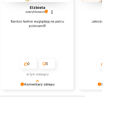
Elzbieta
Milena
zweryfikowano
zweryfikowano
Bardzo ładnie wyglądają na palcu
Jakośc bez zarzutu Pole
polecam💯
0
0
0
0
w tym miesiącu
2026-07-06
Komentarz sklepu
Komentarz sklepu
Dziękujemy za miłe słowa!
Cieszymy się, że nasza biżut
Doceniamy czas poświęcony na
spotkała się z tak ciepłym
podzielenie się z nami Twoim
przyjęciem. Dziękujemy za z
doświadczeniem. Jesteśmy
i życzymy przyjemnego nos
szczęśliwi, że mamy takich klientów.
zakupionych produktów!
Z pozdrowieniami, obsługa sklepu.