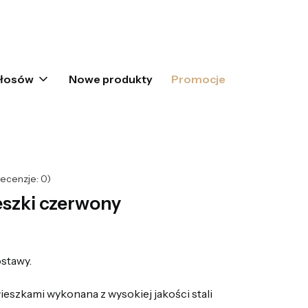
oszyku: 0. Zobacz szczegóły
włosów
Nowe produkty
Promocje
ecenzje: 0)
eszki czerwony
stawy.
eszkami wykonana z wysokiej jakości stali