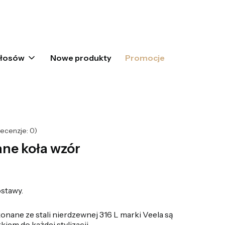
oszyku: 0. Zobacz szczegóły
włosów
Nowe produkty
Promocje
ecenzje: 0)
ne koła wzór
stawy.
nane ze stali nierdzewnej 316 L marki Veela są
iem do każdej stylizacji.