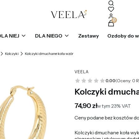
Produkty w k
DLA NIEJ
DLA NIEGO
Zestawy
Ozdoby do 
Kolczyki
Kolczyki dmuchane koła wzór
VEELA
0.00
(Oceny: 0 R
Kolczyki dmucha
Cena
74,90 zł
w tym 23% VAT
w tym
23%
VAT
Ceny podane bez kosztów do
Kolczyki dmuchane koła wyko
eleganckim i stylowym dodatk