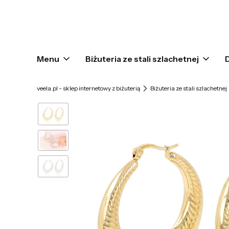
Menu
Biżuteria ze stali szlachetnej
veela.pl - sklep internetowy z biżuterią
Biżuteria ze stali szlachetnej