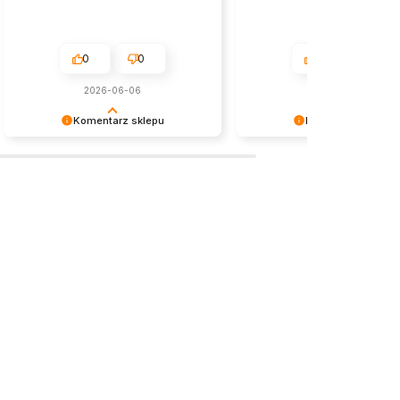
0
0
0
0
2026-06-06
w tym miesiącu
Komentarz sklepu
Komentarz sklepu
Cieszymy się, że wszystko było
Dziękujemy za wybór naszy
zgodne z Twoimi oczekiwaniami.
produktów i pozytywną opini
Do zobaczenia ponownie!
Zapraszamy na kolejne zak
naszym sklepie! W razie pot
nasz zespół pomoże w
odpowiednim wyborze. Ser
pozdrawiamy!