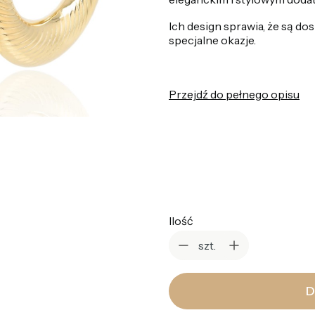
Ich design sprawia, że są d
specjalne okazje.
Przejdź do pełnego opisu
*
Kolor
Wybierz
Ilość
szt.
D