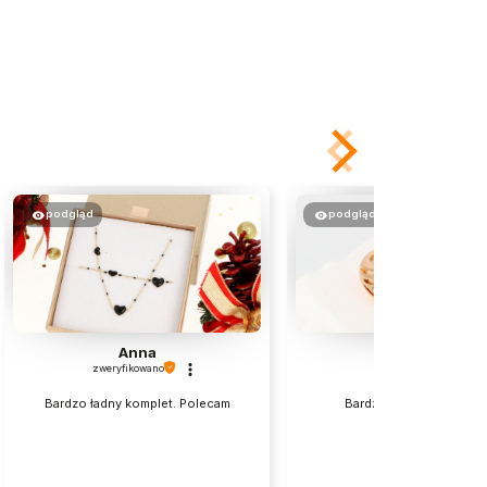
podgląd
podgląd
Anna
Halina
zweryfikowano
zweryfikowano
Bardzo ładny komplet. Polecam
Bardzo fajny spełnił mo
oczekiwanie.