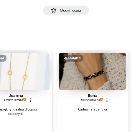
Oceń i opisz
ląd
podgląd
Joanna
Ilona
zweryfikowano
zweryfikowano
epiękny.Idealna długość
Ładna i elegancka
celebrytki.