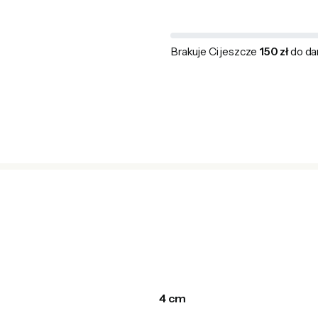
Brakuje Ci jeszcze
150 zł
do da
4 cm