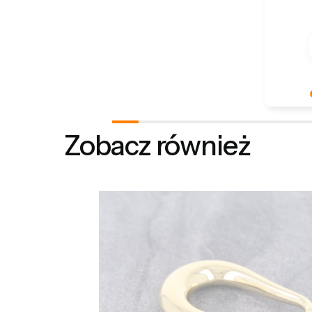
Dziękuje
słowa! J
Zobacz również
zadowole
oczekiw