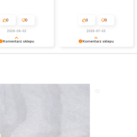
0
0
0
0
2026-06-02
2026-07-03
Komentarz sklepu
Komentarz sklepu
my serdecznie za miłe
Dziękujemy za tak pozytywną opinię
esteśmy niezmiernie
- to czysta przyjemność obsługiwać
ni, że sprostaliśmy Twoim
takich klientów! Doceniamy czas i
aniom.
wysiłek włożony w podzielenie się z
nami Twoimi doświadczeniami. Do
zobaczenia!