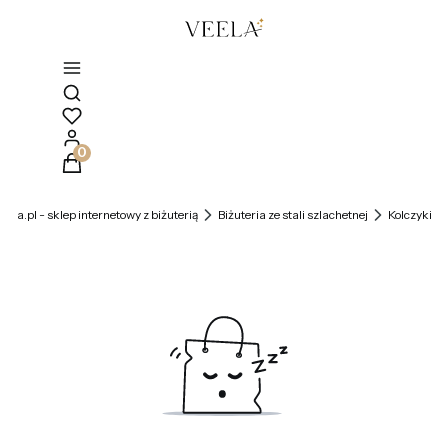
Otwórz wyszukiwarkę
Produkty w koszyku: 0. Zobacz szczegóły
veela.pl - sklep internetowy z biżuterią
Biżuteria ze stali szlachetnej
Kolczyki