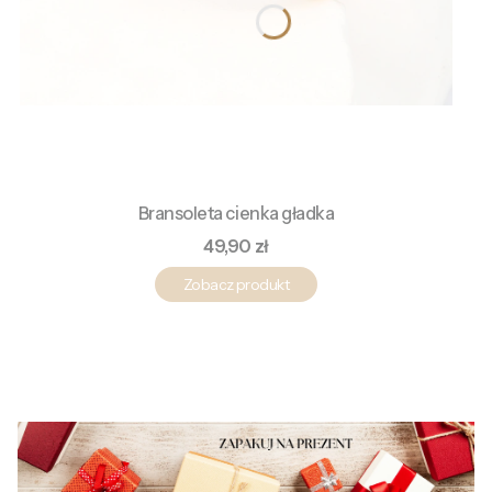
Bransoleta cienka gładka
Cena
49,90 zł
Zobacz produkt