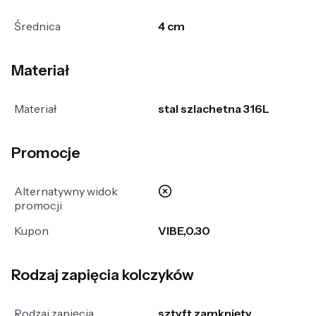
Średnica
4 cm
Materiał
Materiał
stal szlachetna 316L
Promocje
nie
Alternatywny widok
promocji
Kupon
VIBE,0.30
Rodzaj zapięcia kolczyków
Rodzaj zapięcia
sztyft zamknięty