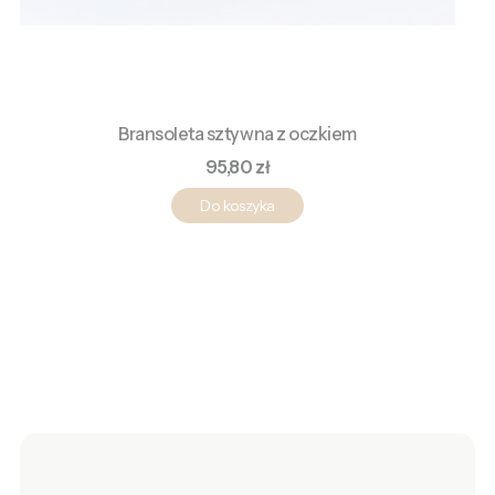
Bransoleta sztywna z oczkiem
Cena
95,80 zł
Do koszyka