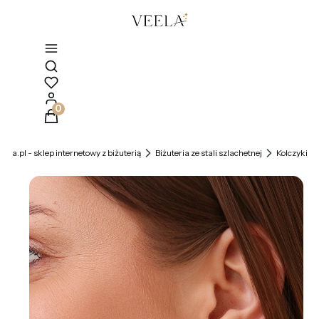
Otwórz wyszukiwarkę
Produkty w koszyku: 0. Zobacz szczegóły
veela.pl - sklep internetowy z biżuterią
Biżuteria ze stali szlachetnej
Kolczyki