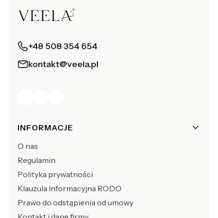
+48 508 354 654
kontakt@veela.pl
Linki w stopce
INFORMACJE
O nas
Regulamin
Polityka prywatności
Klauzula Informacyjna RODO
Prawo do odstąpienia od umowy
Kontakt i dane firmy