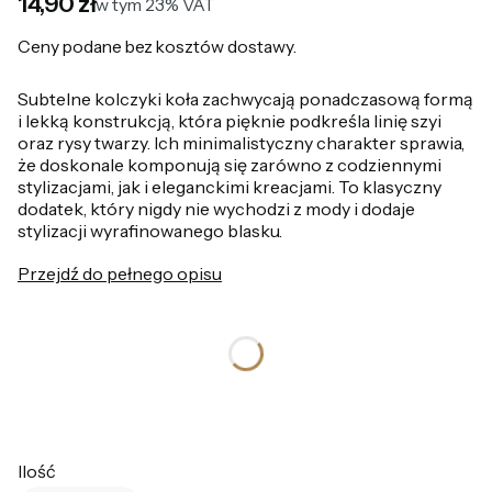
Cena
14,90 zł
w tym 23% VAT
w tym
23%
VAT
Ceny podane bez kosztów dostawy.
Subtelne kolczyki koła zachwycają ponadczasową formą
i lekką konstrukcją, która pięknie podkreśla linię szyi
oraz rysy twarzy. Ich minimalistyczny charakter sprawia,
że doskonale komponują się zarówno z codziennymi
stylizacjami, jak i eleganckimi kreacjami. To klasyczny
dodatek, który nigdy nie wychodzi z mody i dodaje
stylizacji wyrafinowanego blasku.
Przejdź do pełnego opisu
*
Kolor
Wybierz
Ilość