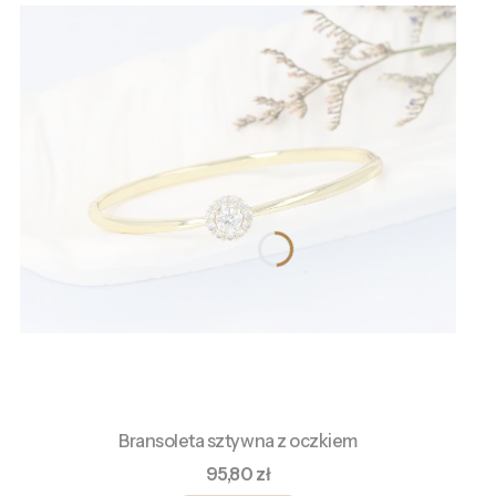
Bransoleta sztywna z oczkiem
Cena
95,80 zł