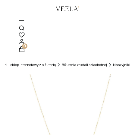
Otwórz wyszukiwarkę
Produkty w koszyku: 0. Zobacz szczegóły
la.pl - sklep internetowy z biżuterią
Biżuteria ze stali szlachetnej
Naszyjniki