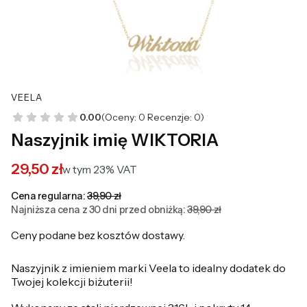
VEELA
0.00
(Oceny: 0 Recenzje: 0)
Naszyjnik imię WIKTORIA
29,50 zł
w tym 23% VAT
w tym
23%
VAT
Cena regularna:
39,90 zł
Najniższa cena z 30 dni przed obniżką:
39,90 zł
Ceny podane bez kosztów dostawy.
Naszyjnik z imieniem marki Veela to idealny dodatek do
Twojej kolekcji biżuterii!