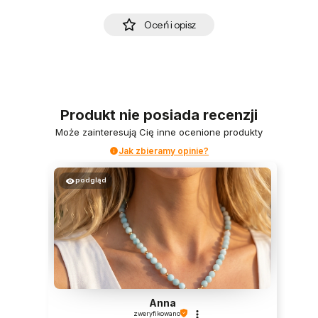
Oceń i opisz
Produkt nie posiada recenzji
Może zainteresują Cię inne ocenione produkty
Jak zbieramy opinie?
podgląd
Anna
zweryfikowano