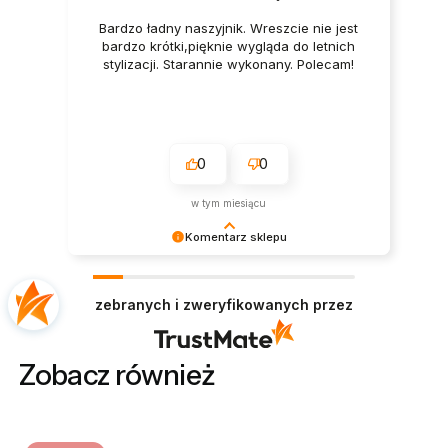
Bardzo ładny naszyjnik. Wreszcie nie jest
bardzo krótki,pięknie wygląda do letnich
stylizacji. Starannie wykonany. Polecam!
0
0
w tym miesiącu
Komentarz sklepu
Niezmiernie nam miło czytać taką opinię,
cieszymy się, że zakup w naszym sklepie sprawił
zebranych i zweryfikowanych przez
Ci przyjemność. Pozdrawiamy!
Zobacz również