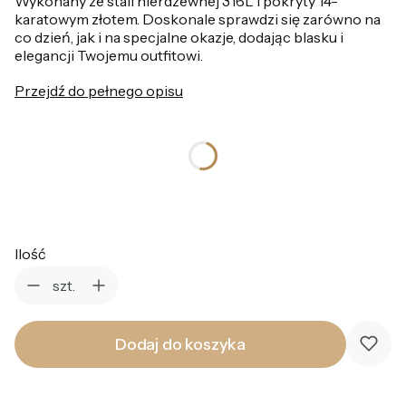
Wykonany ze stali nierdzewnej 316L i pokryty 14-
karatowym złotem. Doskonale sprawdzi się zarówno na
co dzień, jak i na specjalne okazje, dodając blasku i
elegancji Twojemu outfitowi.
Przejdź do pełnego opisu
*
Kolor
Wybierz
Ilość
szt.
Dodaj do koszyka