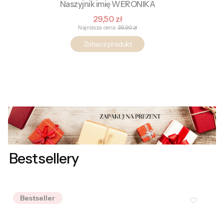
Naszyjnik imię WERONIKA
Cena promocyjna
29,50 zł
Najniższa cena:
39,90 zł
Zobacz produkt
Bestsellery
Bestseller