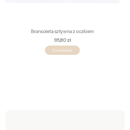
Bransoleta sztywna z oczkiem
Cena
95,80 zł
Do koszyka