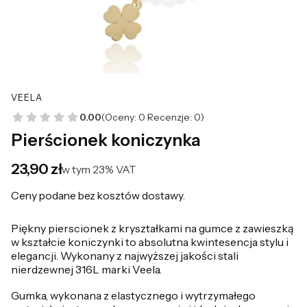
VEELA
0.00
(Oceny: 0 Recenzje: 0)
Pierścionek koniczynka
Cena
23,90 zł
w tym 23% VAT
w tym
23%
VAT
Ceny podane bez kosztów dostawy.
Piękny pierscionek z kryształkami na gumce z zawieszką
w kształcie koniczynki to absolutna kwintesencja stylu i
elegancji. Wykonany z najwyższej jakości stali
nierdzewnej 316L marki Veela.
Gumka, wykonana z elastycznego i wytrzymałego