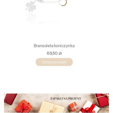
Bransoleta koniczynka
Cena
69,50 zł
Zobacz produkt