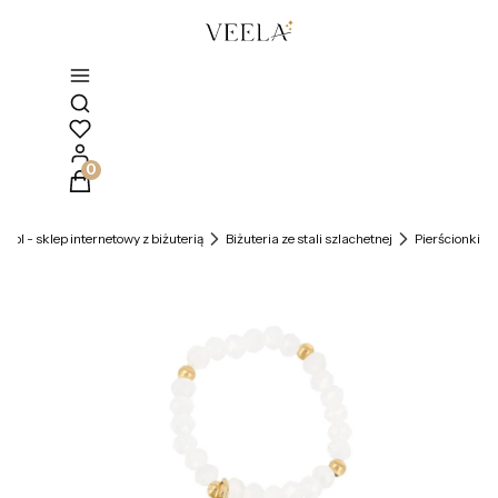
Otwórz wyszukiwarkę
Produkty w koszyku: 0. Zobacz szczegóły
la.pl - sklep internetowy z biżuterią
Biżuteria ze stali szlachetnej
Pierścionki