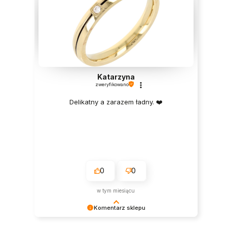
Katarzyna
zweryfikowano
Delikatny a zarazem ładny. ❤️
0
0
w tym miesiącu
Komentarz sklepu
Dziękujemy bardzo za Twoją opinię! Twoja