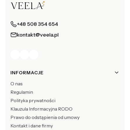
+48 508 354 654
kontakt@veela.pl
Linki w stopce
INFORMACJE
O nas
Regulamin
Polityka prywatności
Klauzula Informacyjna RODO
Prawo do odstąpienia od umowy
Kontakt i dane firmy