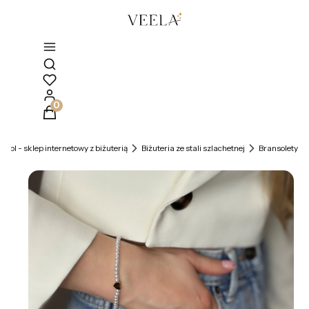
Otwórz wyszukiwarkę
Produkty w koszyku: 0. Zobacz szczegóły
la.pl - sklep internetowy z biżuterią
Biżuteria ze stali szlachetnej
Bransolety