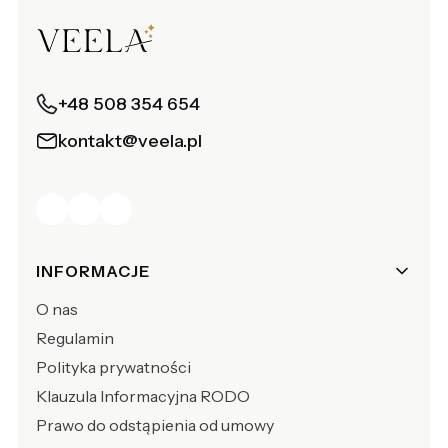
+48 508 354 654
kontakt@veela.pl
Linki w stopce
INFORMACJE
O nas
Regulamin
Polityka prywatności
Klauzula Informacyjna RODO
Prawo do odstąpienia od umowy