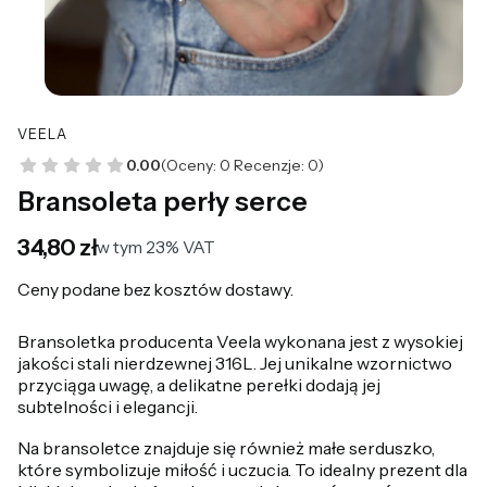
VEELA
0.00
(Oceny: 0 Recenzje: 0)
Bransoleta perły serce
Cena
34,80 zł
w tym 23% VAT
w tym
23%
VAT
Ceny podane bez kosztów dostawy.
Bransoletka producenta Veela wykonana jest z wysokiej
jakości stali nierdzewnej 316L. Jej unikalne wzornictwo
przyciąga uwagę, a delikatne perełki dodają jej
subtelności i elegancji.
Na bransoletce znajduje się również małe serduszko,
które symbolizuje miłość i uczucia. To idealny prezent dla