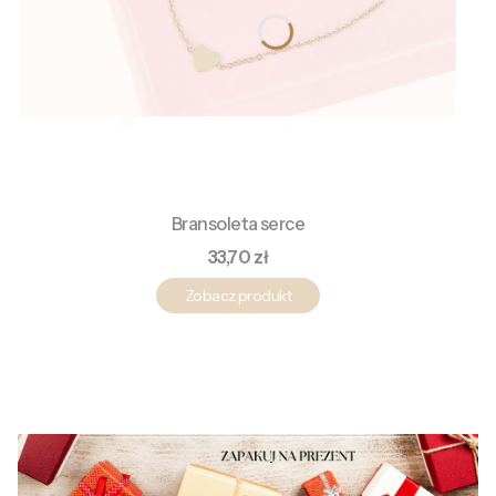
Bransoleta serce
Cena
33,70 zł
Zobacz produkt