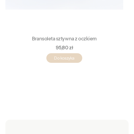
Bransoleta sztywna z oczkiem
Cena
95,80 zł
Do koszyka