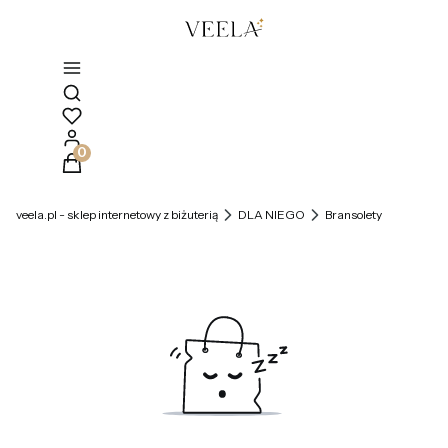
Otwórz wyszukiwarkę
Produkty w koszyku: 0. Zobacz szczegóły
veela.pl - sklep internetowy z biżuterią
DLA NIEGO
Bransolety