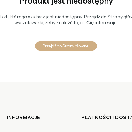
Produkt jest niedostępny
kt, którego szukasz jest niedostępny. Przejdź do Strony głów
wyszukiwarki, żeby znaleźć to, co Cię interesuje.
Przejdź do Strony głównej
Linki w stopce
INFORMACJE
PŁATNOŚCI I DOS