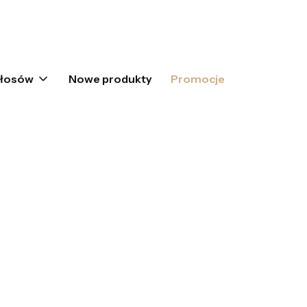
oszyku: 0. Zobacz szczegóły
włosów
Nowe produkty
Promocje