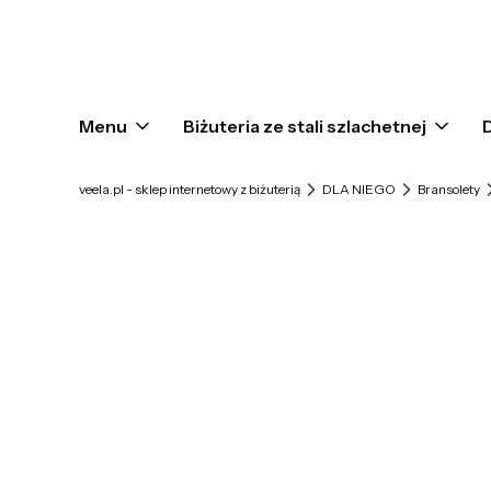
Menu
Biżuteria ze stali szlachetnej
veela.pl - sklep internetowy z biżuterią
DLA NIEGO
Bransolety