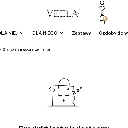
Produkty w k
DLA NIEJ
DLA NIEGO
Zestawy
Ozdoby do 
Bransoleta męska z rzemieniami