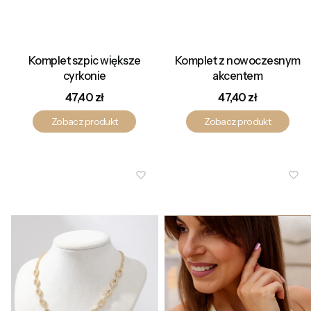
Komplet szpic większe
Komplet z nowoczesnym
cyrkonie
akcentem
Cena
Cena
47,40 zł
47,40 zł
Zobacz produkt
Zobacz produkt