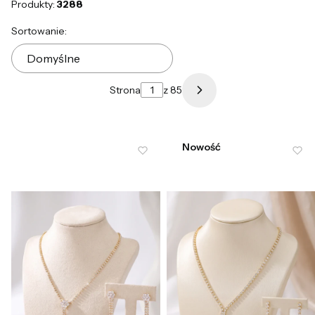
Produkty:
3288
Lista produktów
Sortowanie:
Domyślne
Strona
z 85
Następne produkty
Nowość