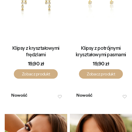
Klipsy z kryształowymi
Klipsy z potrójnymi
frędzlami
kryształowymi pasmami
Cena
Cena
19,90 zł
19,90 zł
Zobacz produkt
Zobacz produkt
Nowość
Nowość