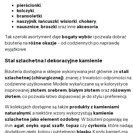
pierścionki
,
kolczyki
,
bransoletki
,
naszyjnik
,
łańcuszki
,
wisiorki
,
chokery
,
nausznice
,
broszki
oraz inne
akcesoria
.
Tak szeroki asortyment daje
bogaty wybór
i pozwala dobrać
biżuterię na
różne okazje
– od codziennych po naprawdę
wyjątkowe.
Stal szlachetna i dekoracyjne kamienie
Biżuteria dostępna w sklepie wykonywana jest głównie ze
stali
szlachetnej (chirurgicznej)
, znanej z trwałości i odporności na
codzienne użytkowanie. Modele wykańczane są w kolorystyce
inspirowanej
złotem
,
srebrem
,
białym złotem
oraz
różowym
złotem
, co pozwala łatwo dopasować je do stylu i preferencji.
W kolekcjach dostępne są także
produkty z kamieniami
naturalnymi
, a niektóre wzory wykorzystują
kamienie
szlachetne jako element ozdobny
. W biżuterii pojawiają się
m.in.
agat
,
onyks
,
opal
,
szafir
,
topaz
czy
cyrkonia
, które nadają
dodatkom głębi, koloru i subtelnego
blasku
. Każdy kamień ma