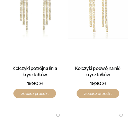
Kolczyki potrójna linia
Kolczyki podwójna nić
kryształków
kryształków
Cena
Cena
19,90 zł
19,90 zł
Zobacz produkt
Zobacz produkt