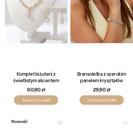
Komplet biżuterii z
Bransoletka z szerokim
świetlistym akcentem
panelem kryształów
Cena
Cena
60,90 zł
29,90 zł
Zobacz produkt
Zobacz produkt
Nowość