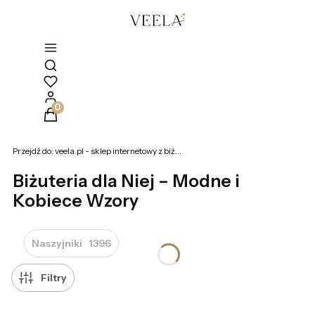
Otwórz wyszukiwarkę
Produkty w koszyku: 0. Zobacz szczegóły
Przejdź do:
veela.pl - sklep internetowy z biżuterią
Biżuteria dla Niej – Modne i
Kobiece Wzory
Naszyjniki
1396
Filtry