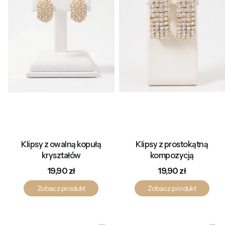
Klipsy z owalną kopułą
Klipsy z prostokątną
kryształów
kompozycją
Cena
Cena
19,90 zł
19,90 zł
Zobacz produkt
Zobacz produkt