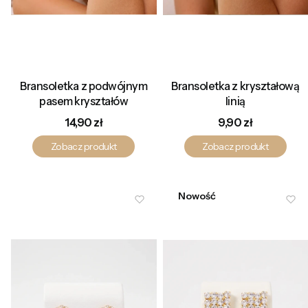
Bransoletka z podwójnym
Bransoletka z kryształową
pasem kryształów
linią
Cena
Cena
14,90 zł
9,90 zł
Zobacz produkt
Zobacz produkt
Nowość