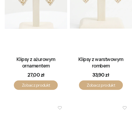
Klipsy z ażurowym
Klipsy z warstwowym
ornamentem
rombem
Cena
Cena
27,00 zł
33,90 zł
Zobacz produkt
Zobacz produkt