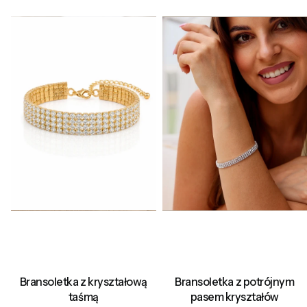
Bransoletka z kryształową
Bransoletka z potrójnym
taśmą
pasem kryształów