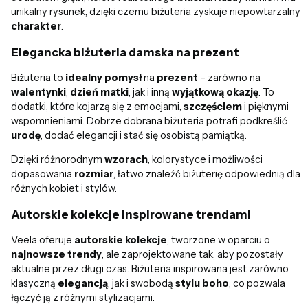
unikalny rysunek, dzięki czemu biżuteria zyskuje niepowtarzalny
charakter
.
Elegancka biżuteria damska na prezent
Biżuteria to
idealny pomysł
na
prezent
– zarówno na
walentynki
,
dzień matki
, jak i inną
wyjątkową okazję
. To
dodatki, które kojarzą się z emocjami,
szczęściem
i pięknymi
wspomnieniami. Dobrze dobrana biżuteria potrafi podkreślić
urodę
, dodać elegancji i stać się osobistą pamiątką.
Dzięki różnorodnym
wzorach
, kolorystyce i możliwości
dopasowania
rozmiar
, łatwo znaleźć biżuterię odpowiednią dla
różnych kobiet i stylów.
Autorskie kolekcje inspirowane trendami
Veela oferuje
autorskie kolekcje
, tworzone w oparciu o
najnowsze trendy
, ale zaprojektowane tak, aby pozostały
aktualne przez długi czas. Biżuteria inspirowana jest zarówno
klasyczną
elegancją
, jak i swobodą
stylu boho
, co pozwala
łączyć ją z różnymi stylizacjami.