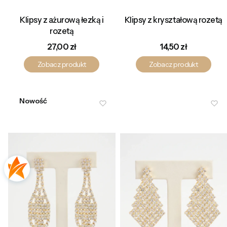
Klipsy z ażurową łezką i
Klipsy z kryształową rozetą
rozetą
Cena
Cena
27,00 zł
14,50 zł
Zobacz produkt
Zobacz produkt
Nowość