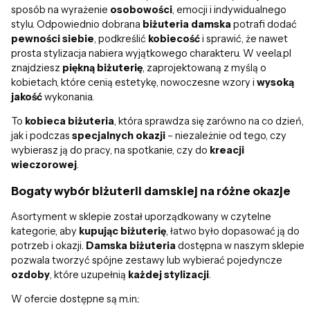
sposób na wyrażenie
osobowości
, emocji i indywidualnego
stylu. Odpowiednio dobrana
biżuteria damska
potrafi dodać
pewności siebie
, podkreślić
kobiecość
i sprawić, że nawet
prosta stylizacja nabiera wyjątkowego charakteru. W veela.pl
znajdziesz
piękną biżuterię
, zaprojektowaną z myślą o
kobietach, które cenią estetykę, nowoczesne wzory i
wysoką
jakość
wykonania.
To
kobieca biżuteria
, która sprawdza się zarówno na co dzień,
jak i podczas
specjalnych okazji
– niezależnie od tego, czy
wybierasz ją do pracy, na spotkanie, czy do
kreacji
wieczorowej
.
Bogaty wybór biżuterii damskiej na różne okazje
Asortyment w sklepie został uporządkowany w czytelne
kategorie, aby
kupując biżuterię
, łatwo było dopasować ją do
potrzeb i okazji.
Damska biżuteria
dostępna w naszym sklepie
pozwala tworzyć spójne zestawy lub wybierać pojedyncze
ozdoby
, które uzupełnią
każdej stylizacji
.
W ofercie dostępne są m.in.: