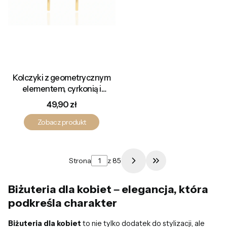
Kolczyki z geometrycznym
elementem, cyrkonią i
prostym patyczkiem
Cena
49,90 zł
Zobacz produkt
Strona
z 85
Przejdź do ostatn
Biżuteria dla kobiet – elegancja, która
podkreśla charakter
Biżuteria dla kobiet
to nie tylko dodatek do stylizacji, ale