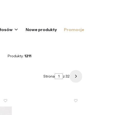
oszyku: 0. Zobacz szczegóły
włosów
Nowe produkty
Promocje
Produkty:
1211
Strona
z 32
Następne produkty