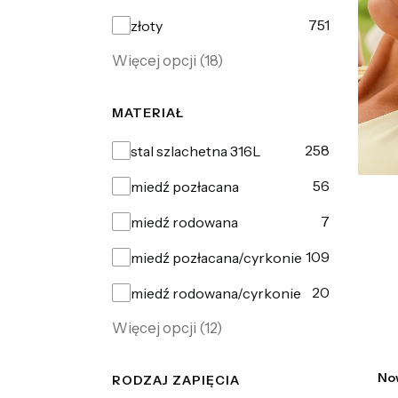
751
złoty
Więcej opcji (18)
MATERIAŁ
Materiał
258
stal szlachetna 316L
56
miedź pozłacana
7
miedź rodowana
109
miedź pozłacana/cyrkonie
20
miedź rodowana/cyrkonie
Więcej opcji (12)
No
RODZAJ ZAPIĘCIA