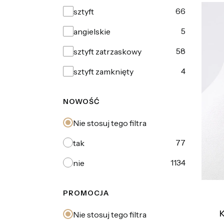
Rodzaj zapięcia
66
sztyft
5
angielskie
58
sztyft zatrzaskowy
4
sztyft zamknięty
NOWOŚĆ
Nie stosuj tego filtra
77
tak
1134
nie
PROMOCJA
K
Nie stosuj tego filtra