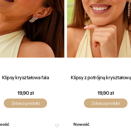
Klipsy kryształowa fala
Klipsy z potrójną kryształową 
Cena
Cena
19,90 zł
19,90 zł
Zobacz produkt
Zobacz produkt
wość
Nowość