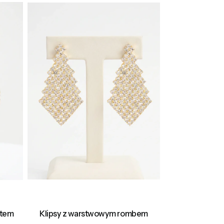
ntem
Klipsy z warstwowym rombem