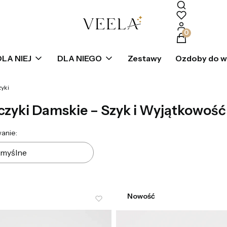
Produkty w k
DLA NIEJ
DLA NIEGO
Zestawy
Ozdoby do 
zyki
czyki Damskie – Szyk i Wyjątkowość
ta produktów
anie:
myślne
Nowość