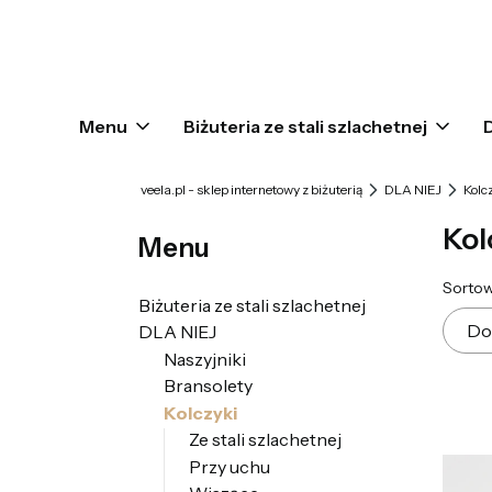
Menu
Biżuteria ze stali szlachetnej
veela.pl - sklep internetowy z biżuterią
DLA NIEJ
Kolc
Kol
Menu
Lis
Sortow
Biżuteria ze stali szlachetnej
Do
DLA NIEJ
Naszyjniki
Bransolety
Kolczyki
Ze stali szlachetnej
Przy uchu