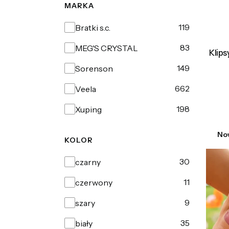
MARKA
Marka
119
Bratki s.c.
83
MEG'S CRYSTAL
Klips
149
Sorenson
662
Veela
198
Xuping
No
KOLOR
Kolor
30
czarny
11
czerwony
9
szary
35
biały