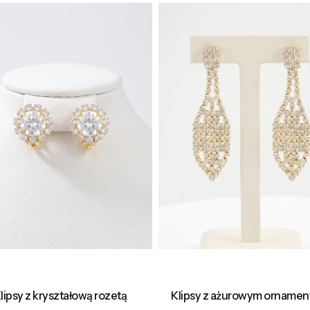
lipsy z kryształową rozetą
Klipsy z ażurowym orname