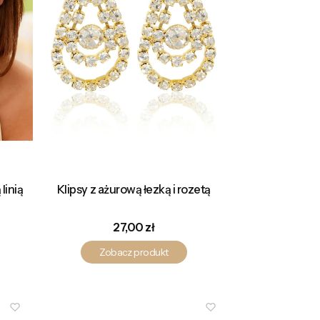
linią
Klipsy z ażurową łezką i rozetą
Cena
27,00 zł
Zobacz produkt