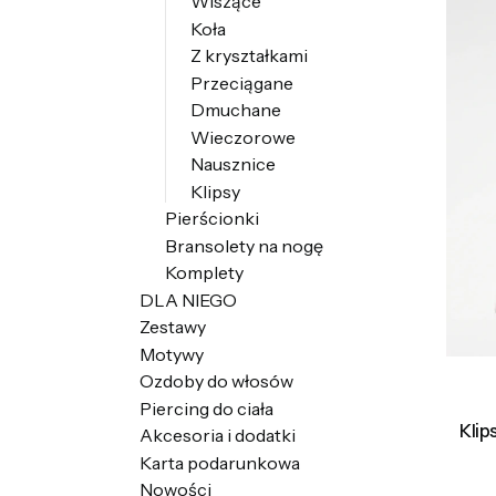
Wiszące
Koła
Z kryształkami
Przeciągane
Dmuchane
Wieczorowe
Nausznice
Klipsy
Pierścionki
Bransolety na nogę
Komplety
DLA NIEGO
Zestawy
Motywy
Ozdoby do włosów
Piercing do ciała
Klip
Akcesoria i dodatki
Karta podarunkowa
Nowości