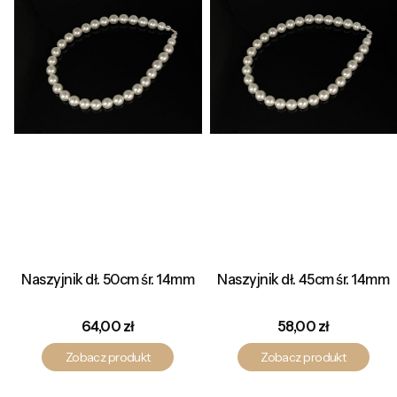
Naszyjnik dł. 50cm śr. 14mm
Naszyjnik dł. 45cm śr. 14mm
Cena
Cena
64,00 zł
58,00 zł
Zobacz produkt
Zobacz produkt