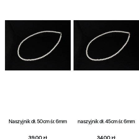
Naszyjnik dł. 50cm śr. 6mm
naszyjnik dł. 45cm śr. 6mm
Cena
Cena
39,00 zł
34,00 zł