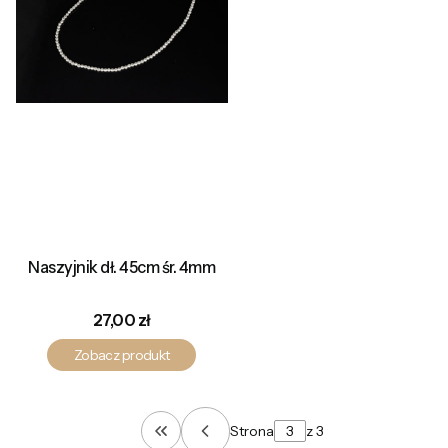
Naszyjnik dł. 45cm śr. 4mm
Cena
27,00 zł
Zobacz produkt
Strona
z 3
Wróć do pierwszej strony z produkt