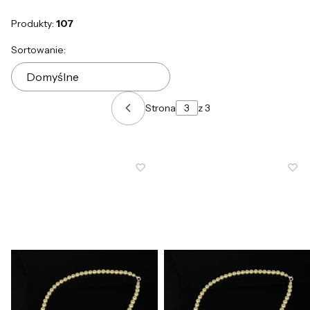
Produkty:
107
Lista produktów
Sortowanie:
Domyślne
Strona
z 3
Poprzednie produkty