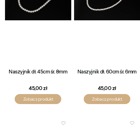
Naszyjnik dł. 45cm śr. 8mm
Naszyjnik dł. 60cm śr. 6mm
Cena
Cena
45,00 zł
45,00 zł
Zobacz produkt
Zobacz produkt