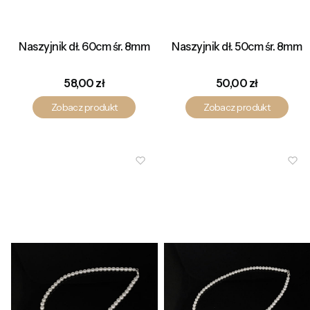
Naszyjnik dł. 60cm śr. 8mm
Naszyjnik dł. 50cm śr. 8mm
Cena
Cena
58,00 zł
50,00 zł
Zobacz produkt
Zobacz produkt