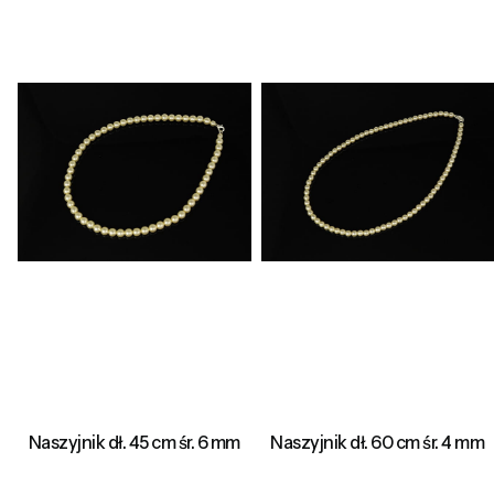
Naszyjnik dł. 45 cm śr. 6 mm
Naszyjnik dł. 60 cm śr. 4 mm