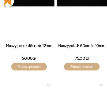
Naszyjnik dł. 45cm śr. 12mm
Naszyjnik dł. 60cm śr. 10mm
Cena
Cena
50,00 zł
75,00 zł
Zobacz produkt
Zobacz produkt