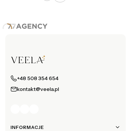
+48 508 354 654
kontakt@veela.pl
Linki w stopce
INFORMACJE