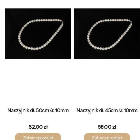
Naszyjnik dł. 50cm śr. 10mm
Naszyjnik dł. 45cm śr. 10mm
Cena
Cena
62,00 zł
58,00 zł
Zobacz produkt
Zobacz produkt