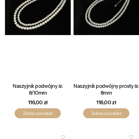
Naszyjnik podwójny śr.
Naszyjnik podwójny prosty śr.
8/10mm
8mm
Cena
Cena
116,00 zł
116,00 zł
Zobacz produkt
Zobacz produkt