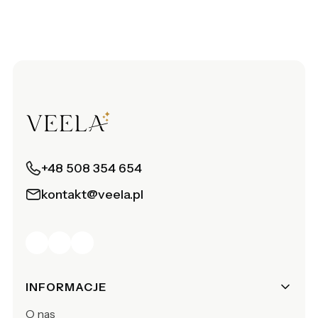
+48 508 354 654
kontakt@veela.pl
Linki w stopce
INFORMACJE
O nas