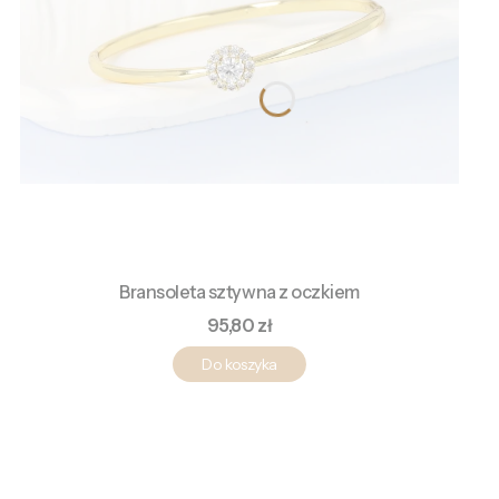
Bransoleta sztywna z oczkiem
Cena
95,80 zł
Do koszyka