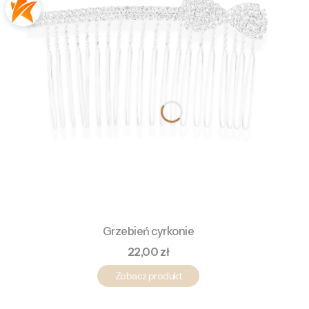
Grzebień cyrkonie
Cena
22,00 zł
Zobacz produkt