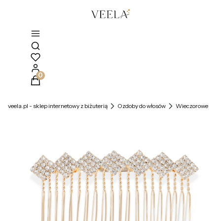
Otwórz wyszukiwarkę
Produkty w koszyku: 0. Zobacz szczegóły
veela.pl - sklep internetowy z biżuterią
Ozdoby do włosów
Wieczorowe