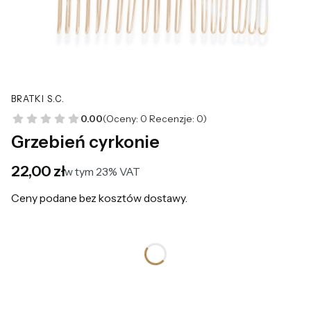
BRATKI S.C.
0.00
(Oceny: 0 Recenzje: 0)
Grzebień cyrkonie
Cena
22,00 zł
w tym 23% VAT
w tym
23%
VAT
Ceny podane bez kosztów dostawy.
*
Kolor
Wybierz