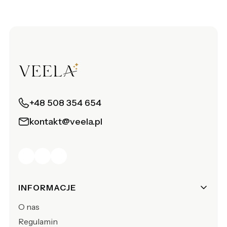
+48 508 354 654
kontakt@veela.pl
Linki w stopce
INFORMACJE
O nas
Regulamin