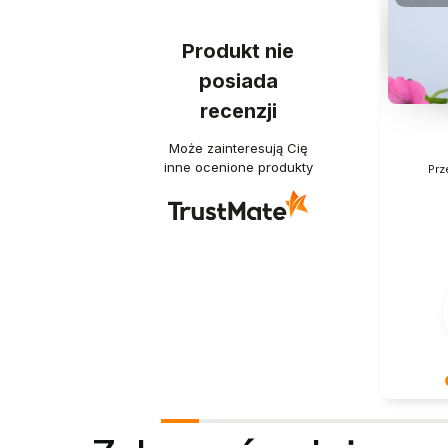
Produkt nie
posiada
recenzji
Może zainteresują Cię
inne ocenione produkty
Prz
Dziękuje
słowa! J