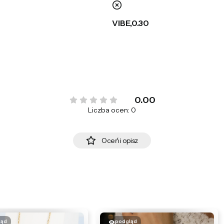
nie
VIBE,0.30
0.00
Liczba ocen: 0
Oceń i opisz
ląd
podgląd