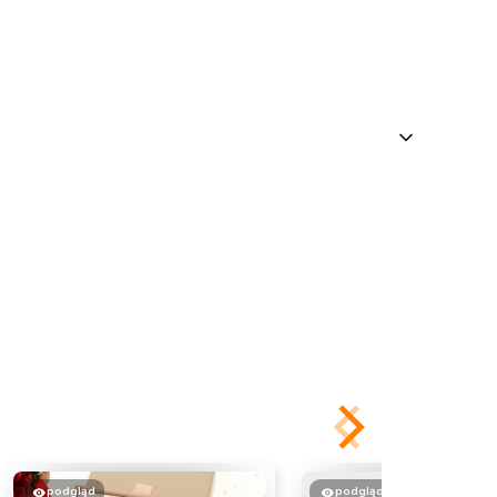
podgląd
podgląd