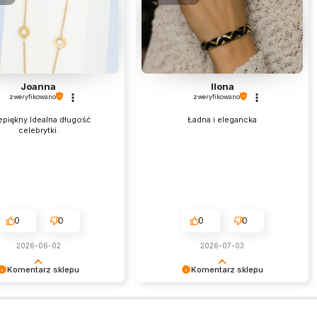
Joanna
Ilona
zweryfikowano
zweryfikowano
epiękny.Idealna długość
Ładna i elegancka
celebrytki.
0
0
0
0
2026-06-02
2026-07-03
Komentarz sklepu
Komentarz sklepu
my serdecznie za miłe
Dziękujemy za tak pozytywną opinię
esteśmy niezmiernie
- to czysta przyjemność obsługiwać