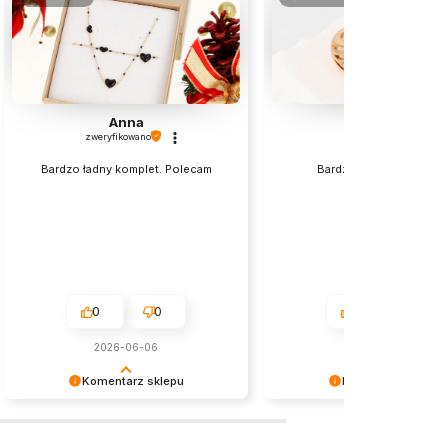
Anna
Halina
zweryfikowano
zweryfikowano
Bardzo ładny komplet. Polecam
Bardzo fajny spełnił mo
oczekiwanie.
0
0
0
0
2026-06-06
w tym miesiącu
Komentarz sklepu
Komentarz sklepu
Cieszymy się, że wszystko było
Dziękujemy za wybór naszy
zgodne z Twoimi oczekiwaniami.
produktów i pozytywną opini