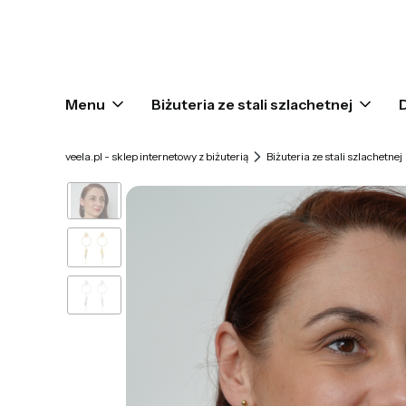
Menu
Biżuteria ze stali szlachetnej
veela.pl - sklep internetowy z biżuterią
Biżuteria ze stali szlachetnej