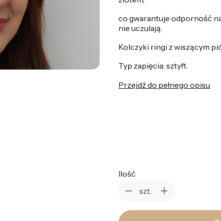
co gwarantuje odporność na
nie uczulają.
Kolczyki ringi z wiszącym pi
Typ zapięcia: sztyft.
Przejdź do pełnego opisu
*
Kolor
Wybierz
Ilość
szt.