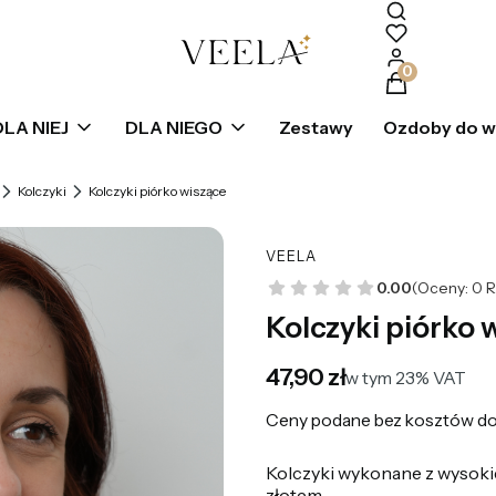
Produkty w k
DLA NIEJ
DLA NIEGO
Zestawy
Ozdoby do 
Kolczyki
Kolczyki piórko wiszące
VEELA
0.00
(Oceny: 0 R
Kolczyki piórko 
Cena
47,90 zł
w tym 23% VAT
w tym
23%
VAT
Ceny podane bez kosztów do
Kolczyki wykonane z wysokiej
złotem,