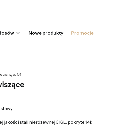
oszyku: 0. Zobacz szczegóły
włosów
Nowe produkty
Promocje
ecenzje: 0)
wiszące
stawy.
 jakości stali nierdzewnej 316L, pokryte 14k