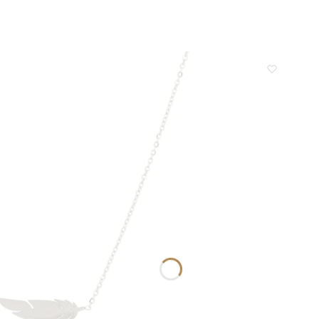
ni, że sprostaliśmy Twoim
takich klientów! Doceniamy czas i
aniom.
wysiłek włożony w podzielenie się z
nami Twoimi doświadczeniami. Do
zobaczenia!