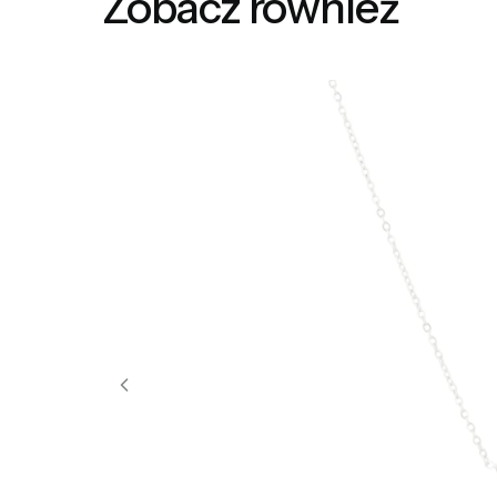
Zobacz również
zadowole
oczekiw