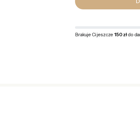
D
Brakuje Ci jeszcze
150 zł
do da