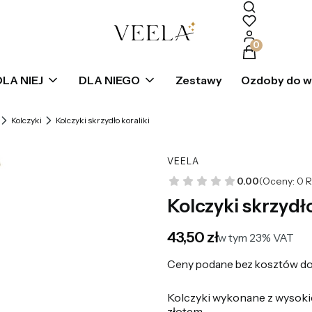
Produkty w k
DLA NIEJ
DLA NIEGO
Zestawy
Ozdoby do 
Kolczyki
Kolczyki skrzydło koraliki
VEELA
0.00
(Oceny: 0 R
Kolczyki skrzydło
Cena
43,50 zł
w tym 23% VAT
w tym
23%
VAT
Ceny podane bez kosztów do
Kolczyki wykonane z wysokiej
złotem,