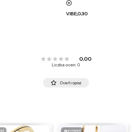
nie
VIBE,0.30
0.00
Liczba ocen: 0
Oceń i opisz
ląd
podgląd