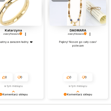
Katarzyna
DAGMARA
zweryfikowano
zweryfikowano
katny a zarazem ładny. ❤️
Piękny! Nosze go cały czas!
polecam
0
0
0
0
w tym miesiącu
w tym miesiącu
Komentarz sklepu
Komentarz sklepu
my bardzo za Twoją opinię!
Bardzo dziękujemy za pozytywną
cenzja wiele dla nas znaczy
opinię. Każda taka recenzja jest dla