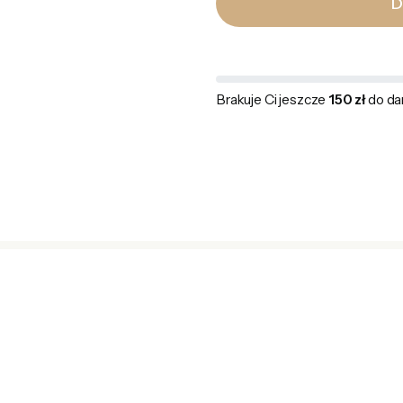
D
Brakuje Ci jeszcze
150 zł
do da