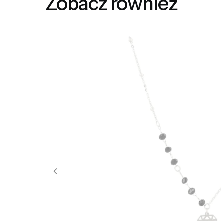
Zobacz również
- dzięki 
właściwym
pozdrowi