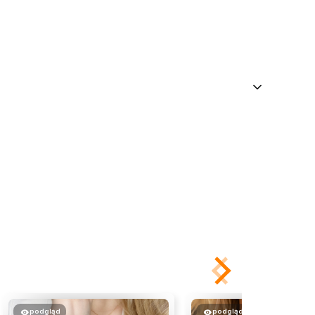
podgląd
podgląd