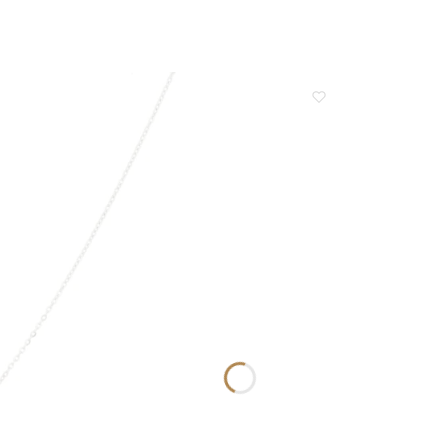
niej wiemy, że jesteśmy na
nas niezwykle ważna i stanowi
 torze :) Z
motywację do dalszej pracy na jak
eniami, obsługa sklepu.
najwyższym poziomie.