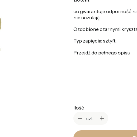
co gwarantuje odporność na
nie uczulają.
Ozdobione czarnymi kryształ
Typ zapięcia: sztyft.
Przejdź do pełnego opisu
*
Kolor
Wybierz
Ilość
szt.