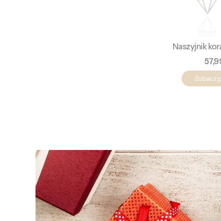
Naszyjnik kor
Cen
57,9
Zobacz 