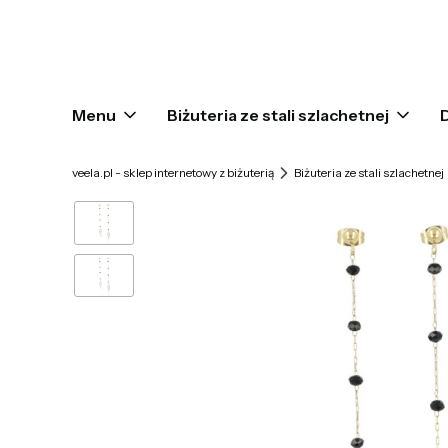
Menu
Biżuteria ze stali szlachetnej
veela.pl - sklep internetowy z biżuterią
Biżuteria ze stali szlachetnej