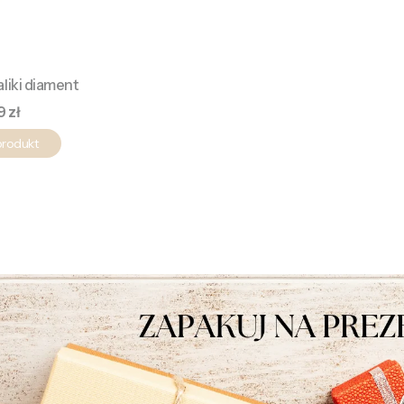
aliki diament
a
9 zł
produkt