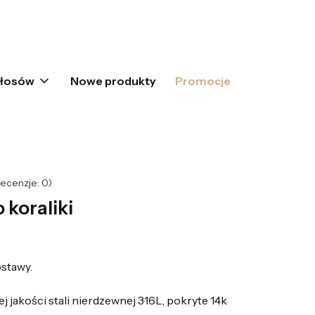
oszyku: 0. Zobacz szczegóły
włosów
Nowe produkty
Promocje
ecenzje: 0)
 koraliki
stawy.
 jakości stali nierdzewnej 316L, pokryte 14k