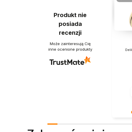
Produkt nie
posiada
recenzji
Może zainteresują Cię
inne ocenione produkty
Deli
Dziękuje
Twoja re