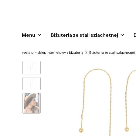
Menu
Biżuteria ze stali szlachetnej
veela.pl - sklep internetowy z biżuterią
Biżuteria ze stali szlachetnej