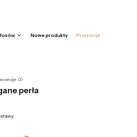
oszyku: 0. Zobacz szczegóły
włosów
Nowe produkty
Promocje
ecenzje: 0)
gane perła
stawy.