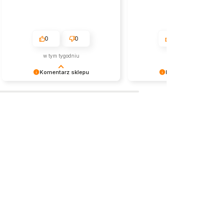
0
0
0
0
w tym tygodniu
w tym miesiącu
Komentarz sklepu
Komentarz sklepu
Serdecznie dziękujemy za tak miłą
Cieszymy się, że nasza biżut
opinię! Cieszymy się, że nasza
spotkała się z tak ciepłym
biżuteria spełniła oczekiwania.
przyjęciem. Dziękujemy za z
Zapraszamy ponownie — stale
i życzymy przyjemnego nos
poszerzamy naszą kolekcję o nowe,
zakupionych produktów!
wyjątkowe modele.