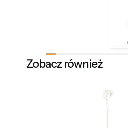
Dziękuje
Twoja re
Zobacz również
- dzięki 
właściwym
pozdrowi