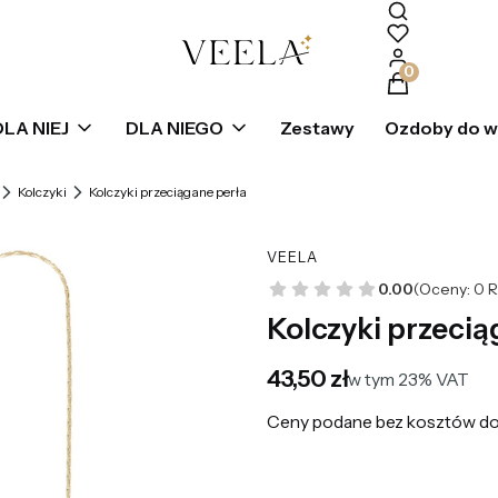
Produkty w k
DLA NIEJ
DLA NIEGO
Zestawy
Ozdoby do 
Kolczyki
Kolczyki przeciągane perła
VEELA
0.00
(Oceny: 0 R
Kolczyki przecią
Cena
43,50 zł
w tym 23% VAT
w tym
23%
VAT
Ceny podane bez kosztów do
*
Kolor