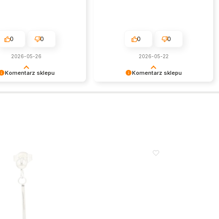
0
0
0
0
2026-05-26
2026-05-22
Komentarz sklepu
Komentarz sklepu
my bardzo za Twoją opinię!
Jest nam niezmiernie miło czytać
cenzja wiele dla nas znaczy
takie pozytywne słowa. To zawsze
niej wiemy, że jesteśmy na
wielka satysfakcja wiedzieć, że
 torze :) Z
nasze starania zostały zauważone.
eniami, obsługa sklepu.
Dziękujemy za zaufanie i oczywiście
zapraszamy ponownie.