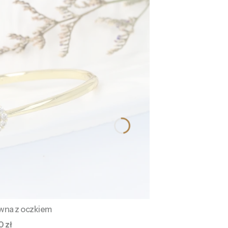
ywna z oczkiem
a
0 zł