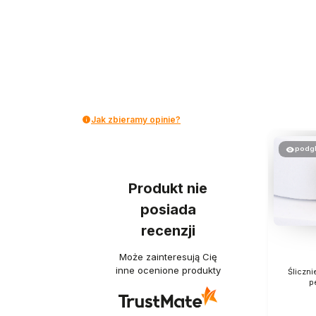
Jak zbieramy opinie?
podg
Produkt nie
posiada
recenzji
Może zainteresują Cię
inne ocenione produkty
Śliczni
p