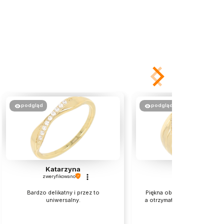
podgląd
podgląd
Katarzyna
Iwona
zweryfikowano
zweryfikowano
Bardzo delikatny i przez to
Piękna obrączka,tylko zamów
uniwersalny.
a otrzymałam 7 i jest trochę 