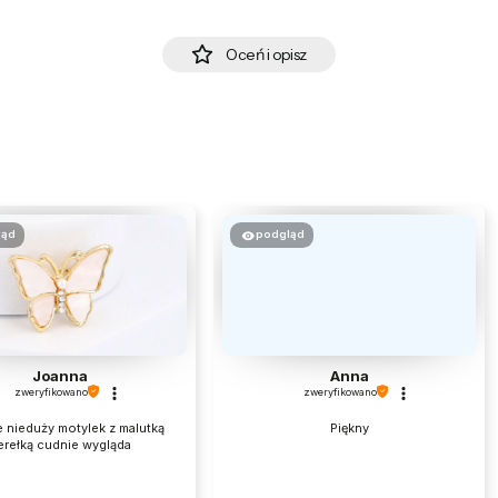
Oceń i opisz
ląd
podgląd
Joanna
Anna
zweryfikowano
zweryfikowano
e nieduży motylek z malutką
Piękny
erełką cudnie wygląda