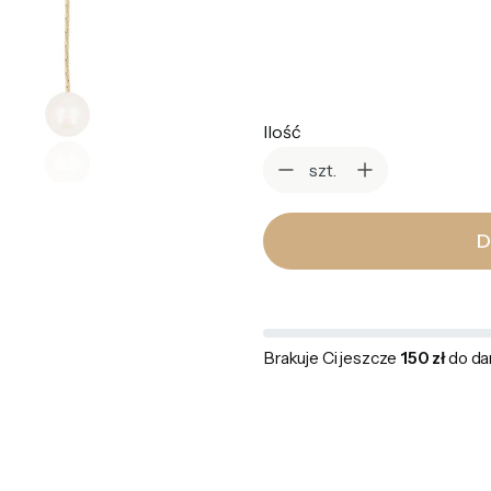
Wybierz
Ilość
szt.
D
Brakuje Ci jeszcze
150 zł
do da