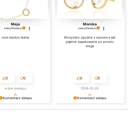
Maja
Monika
zweryfikowano
zweryfikowano
Jest bardzo ładna.
Wszystko zgodne z opisem a jak
pięknie zapakowane po prostu
mega
0
0
0
0
w tym miesiącu
2026-05-26
Komentarz sklepu
Komentarz sklepu
am miło czytać tak
Jest nam niezmiernie miło czytać
ą opinię. Zapraszamy
takie pozytywne słowa. To zawsze
e!
wielka satysfakcja wiedzieć, że
nasze starania zostały zauważone.
Dziękujemy za zaufanie i oczywiście