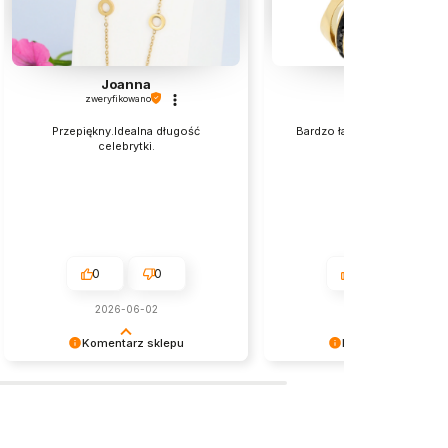
Joanna
Elzbieta
zweryfikowano
zweryfikowano
Przepiękny.Idealna długość
Bardzo ładnie wyglądają na 
celebrytki.
polecam💯
0
0
0
0
2026-06-02
w tym miesiącu
Komentarz sklepu
Komentarz sklepu
Dziękujemy serdecznie za miłe
Dziękujemy za miłe słowa!
słowa! Jesteśmy niezmiernie
Doceniamy czas poświęcony
zadowoleni, że sprostaliśmy Twoim
podzielenie się z nami Twoi
oczekiwaniom.
doświadczeniem. Jesteśmy
szczęśliwi, że mamy takich k