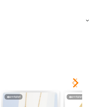
podgląd
podgląd