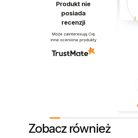
Produkt nie
posiada
recenzji
Może zainteresują Cię
inne ocenione produkty
Bardzo n
pozytywn
Zobacz również
ponowni