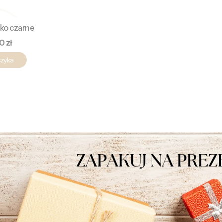
ko czarne
a
0 zł
szyka