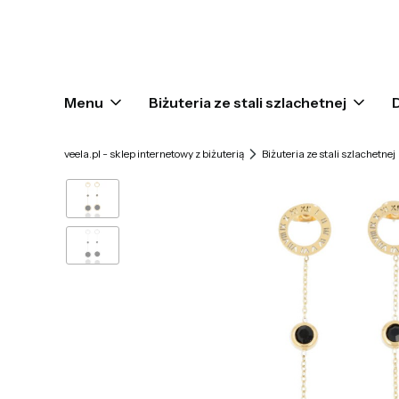
Menu
Biżuteria ze stali szlachetnej
veela.pl - sklep internetowy z biżuterią
Biżuteria ze stali szlachetnej