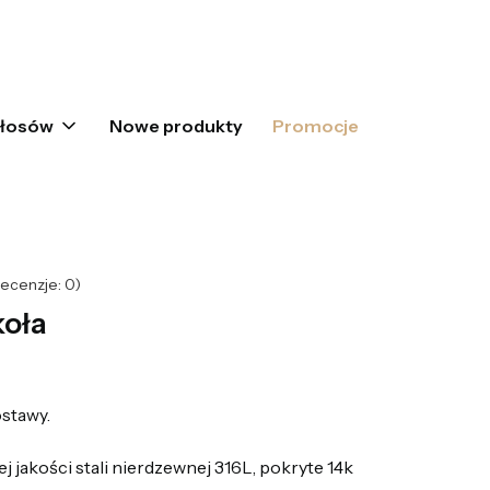
oszyku: 0. Zobacz szczegóły
włosów
Nowe produkty
Promocje
ecenzje: 0)
koła
stawy.
 jakości stali nierdzewnej 316L, pokryte 14k