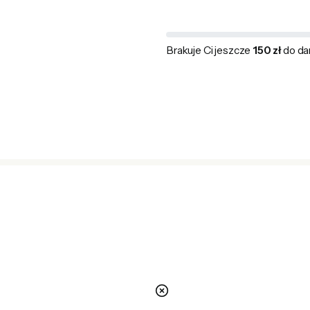
Brakuje Ci jeszcze
150 zł
do da
nie