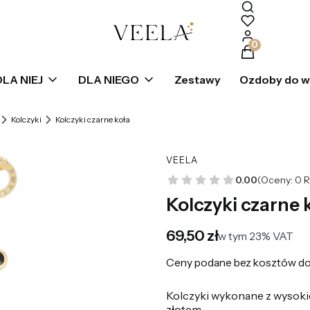
Produkty w k
DLA NIEJ
DLA NIEGO
Zestawy
Ozdoby do 
Kolczyki
Kolczyki czarne koła
VEELA
0.00
(Oceny: 0 R
Kolczyki czarne 
Cena
69,50 zł
w tym 23% VAT
w tym
23%
VAT
Ceny podane bez kosztów do
Kolczyki wykonane z wysokiej
złotem,