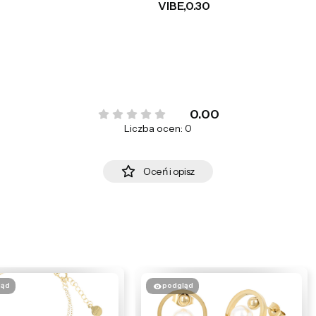
VIBE,0.30
0.00
Liczba ocen: 0
Oceń i opisz
ląd
podgląd