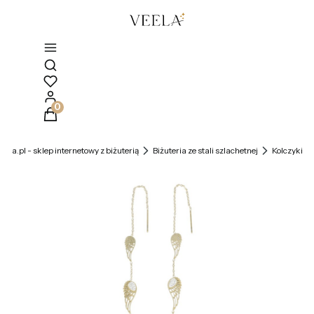
Otwórz wyszukiwarkę
Produkty w koszyku: 0. Zobacz szczegóły
veela.pl - sklep internetowy z biżuterią
Biżuteria ze stali szlachetnej
Kolczyki