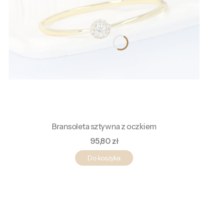
Bransoleta sztywna z oczkiem
Cena
95,80 zł
Do koszyka