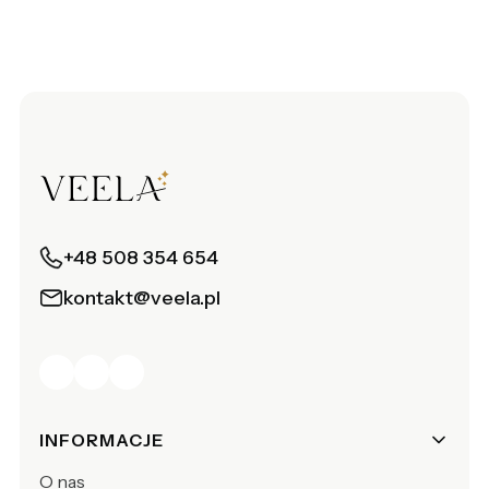
+48 508 354 654
kontakt@veela.pl
Linki w stopce
INFORMACJE
O nas