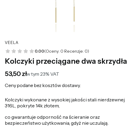
VEELA
0.00
(Oceny: 0 Recenzje: 0)
Kolczyki przeciągane dwa skrzydła
Cena
53,50 zł
w tym 23% VAT
w tym
23%
VAT
Ceny podane bez kosztów dostawy.
Kolczyki wykonane z wysokiej jakości stali nierdzewnej
316L, pokryte 14k złotem,
co gwarantuje odporność na ścieranie oraz
bezpieczeństwo użytkowania, gdyż nie uczulają.