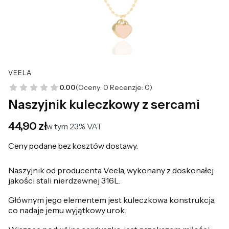
VEELA
0.00
(Oceny: 0 Recenzje: 0)
Naszyjnik kuleczkowy z sercami
Cena
44,90 zł
w tym 23% VAT
w tym
23%
VAT
Ceny podane bez kosztów dostawy.
Naszyjnik od producenta Veela, wykonany z doskonałej
jakości stali nierdzewnej 316L.
Głównym jego elementem jest kuleczkowa konstrukcja,
co nadaje jemu wyjątkowy urok.