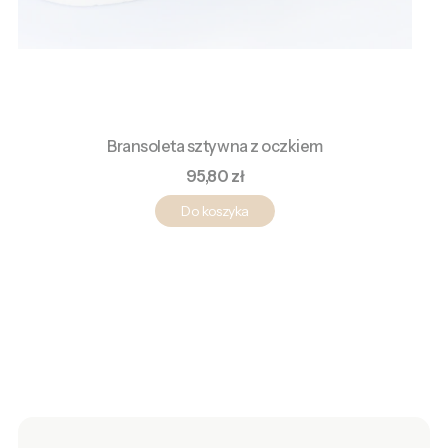
Bransoleta sztywna z oczkiem
Cena
95,80 zł
Do koszyka