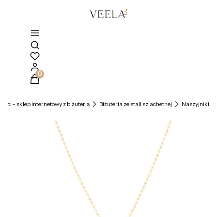
Otwórz wyszukiwarkę
Produkty w koszyku: 0. Zobacz szczegóły
la.pl - sklep internetowy z biżuterią
Biżuteria ze stali szlachetnej
Naszyjniki