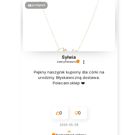
podgląd
Sylwia
zweryfikowano
Piękny naszyjnik kupiony dla córki na
urodziny. Błyskawiczną dostawa.
Polecam.sklep ❤️
0
0
2026-05-28
Komentarz sklepu