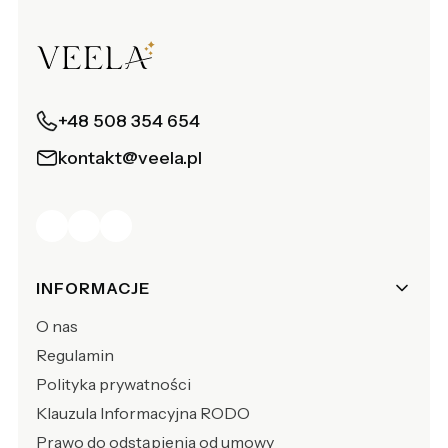
+48 508 354 654
kontakt@veela.pl
Linki w stopce
INFORMACJE
O nas
Regulamin
Polityka prywatności
Klauzula Informacyjna RODO
Prawo do odstąpienia od umowy