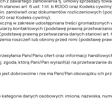
ych z zawartego zamówienia tj. umowy sprzedaży towa
tanowi art. 6 ust. 1 lit. b RODO oraz Kodeks cywilny
.in. zamówień oraz dokumentów rozliczeniowych (po
ODO oraz Kodeks cywilny);
oniczną w zakresie udostępniana treści gromadzonych
larzy kontaktowych (podstawę prawną przetwarzania da
(podstawę prawną przetwarzania danych stanowi art. 6 
enia roszczeń lub obrony przed nimi (podstawę prawną
rzesyłania Pani/Panu ofert oraz informacji handlowy
, tj. zgoda, którą Pani/Pan wyraził(a) na przetwarzan
jest dobrowolne i nie ma Pani/Pan obowiązku ich pr
kategorie danych osobowych: imiona, nazwiska, numer