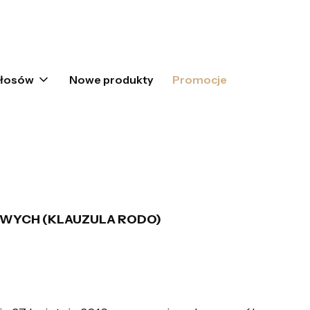
oszyku: 0. Zobacz szczegóły
włosów
Nowe produkty
Promocje
WYCH (KLAUZULA RODO)