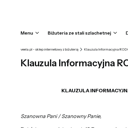
Menu
Biżuteria ze stali szlachetnej
veela.pl - sklep internetowy z biżuterią
Klauzula Informacyjna RO
Klauzula Informacyjna 
KLAUZULA INFORMACYJ
Szanowna Pani / Szanowny Panie,