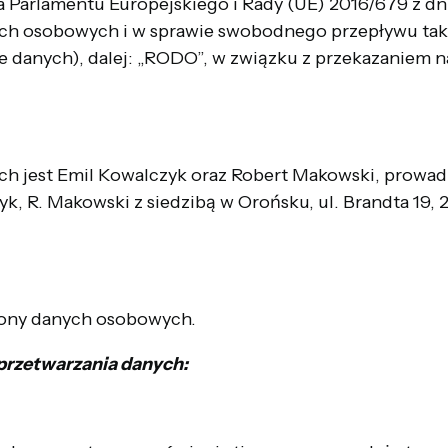
a Parlamentu Europejskiego i Rady (UE) 2016/679 z dn
ych osobowych i w sprawie swobodnego przepływu tak
 danych), dalej: „RODO”, w związku z przekazaniem 
h jest Emil Kowalczyk oraz Robert Makowski, prowad
czyk, R. Makowski z siedzibą w Orońsku, ul. Brandta 19
rony danych osobowych.
 przetwarzania danych: