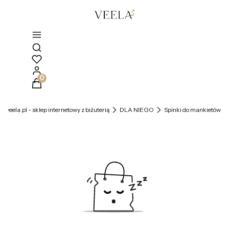
Otwórz wyszukiwarkę
Produkty w koszyku: 0. Zobacz szczegóły
veela.pl - sklep internetowy z biżuterią
DLA NIEGO
Spinki do mankietów