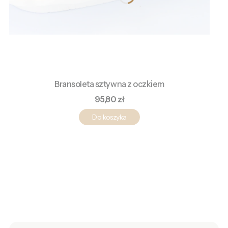
Bransoleta sztywna z oczkiem
Cena
95,80 zł
Do koszyka