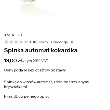
BRATKI S.C.
0.00
(Oceny: 0 Recenzje: 0)
Spinka automat kokardka
Cena
18,00 zł
w tym 23% VAT
w tym
23%
VAT
Ceny podane bez kosztów dostawy.
Spinka do włosów automat, zdobiona szklanymi
kryształkami.
Przejdź do pełnego opisu
*
Kolor