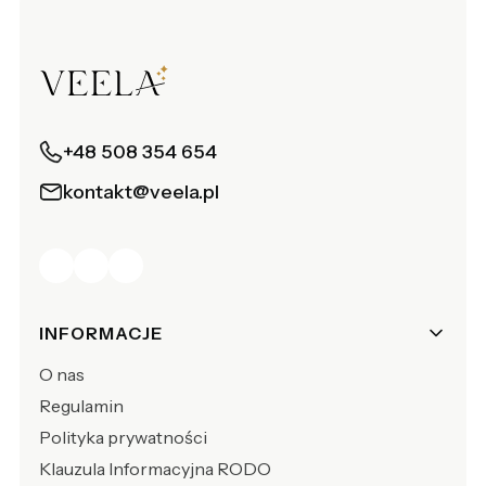
+48 508 354 654
kontakt@veela.pl
Linki w stopce
INFORMACJE
O nas
Regulamin
Polityka prywatności
Klauzula Informacyjna RODO