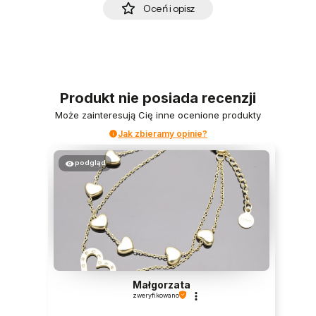
Oceń i opisz
Produkt nie posiada recenzji
Może zainteresują Cię inne ocenione produkty
Jak zbieramy opinie?
podgląd
Małgorzata
zweryfikowano