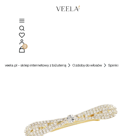
Otwórz wyszukiwarkę
Produkty w koszyku: 0. Zobacz szczegóły
veela.pl - sklep internetowy z biżuterią
Ozdoby do włosów
Spinki