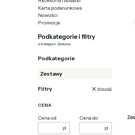
Akcesoria i dodatki
Karta podarunkowa
Nowości
Promocje
Koniec menu
Podkategorie i filtry
w kategorii: Zestawy
Podkategorie
Zestawy
Filtry
Wyczyść
CENA
Zes
Cena od
Cena do
zł
zł