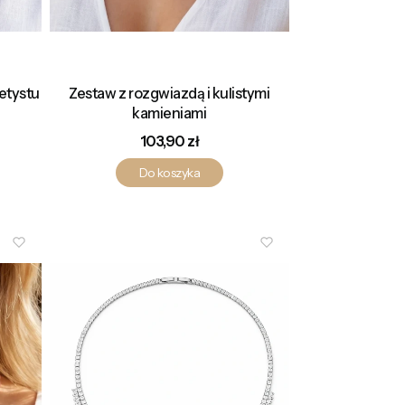
etystu
Zestaw z rozgwiazdą i kulistymi
kamieniami
Cena
103,90 zł
Do koszyka