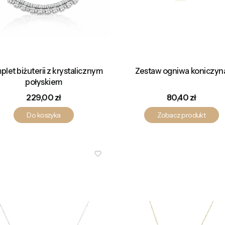
let biżuterii z krystalicznym
Zestaw ogniwa koniczyn
połyskiem
Cena
Cena
229,00 zł
80,40 zł
Do koszyka
Zobacz produkt