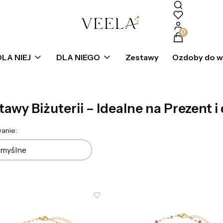
Produkty w k
DLA NIEJ
DLA NIEGO
Zestawy
Ozdoby do 
tawy Biżuterii – Idealne na Prezent i 
ta produktów
anie:
myślne