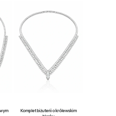
towym
Komplet biżuterii o królewskim