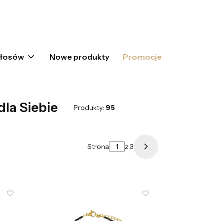
oszyku: 0. Zobacz szczegóły
włosów
Nowe produkty
Promocje
dla Siebie
Produkty:
95
Strona
z 3
Następne produkty