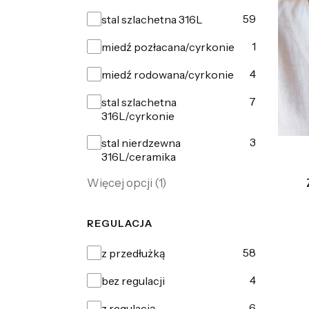
Materiał
59
stal szlachetna 316L
1
miedź pozłacana/cyrkonie
4
miedź rodowana/cyrkonie
7
stal szlachetna
316L/cyrkonie
3
stal nierdzewna
316L/ceramika
Więcej opcji (1)
REGULACJA
Regulacja
58
z przedłużką
4
bez regulacji
6
z regulacją