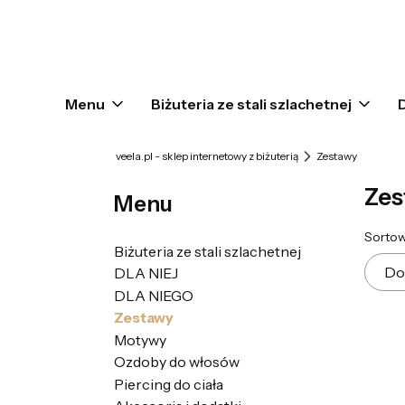
Menu
Biżuteria ze stali szlachetnej
veela.pl - sklep internetowy z biżuterią
Zestawy
Zes
Menu
Lis
Sortow
Biżuteria ze stali szlachetnej
Do
DLA NIEJ
DLA NIEGO
Zestawy
Motywy
Ozdoby do włosów
Piercing do ciała