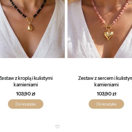
Zestaw z kroplą i kulistymi
Zestaw z sercem i kulisty
kamieniami
kamieniami
Cena
Cena
103,90 zł
103,90 zł
Do koszyka
Do koszyka