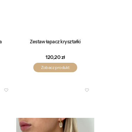
a
Zestaw łapacz kryształki
Cena
120,20 zł
Zobacz produkt