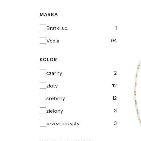
MARKA
Marka
1
Bratki s.c.
94
Veela
KOLOR
Kolor
2
czarny
12
złoty
12
srebrny
3
zielony
3
przezroczysty