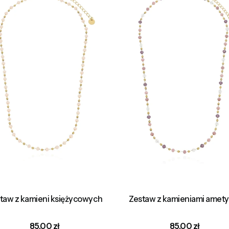
taw z kamieni księżycowych
Zestaw z kamieniami amety
Cena
Cena
85,00 zł
85,00 zł