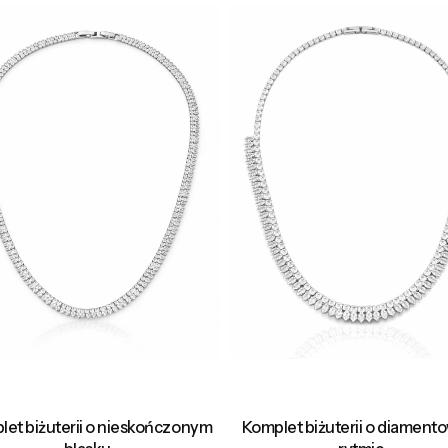
et biżuterii o nieskończonym
Komplet biżuterii o diamen