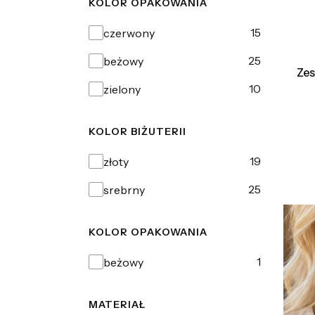
KOLOR OPAKOWANIA
Kolor opakowania
15
czerwony
25
beżowy
Zes
10
zielony
KOLOR BIŻUTERII
Kolor biżuterii
19
złoty
25
srebrny
KOLOR OPAKOWANIA
Kolor opakowania
1
beżowy
MATERIAŁ