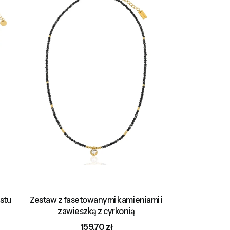
stu
Zestaw z fasetowanymi kamieniami i
zawieszką z cyrkonią
Cena
159,70 zł