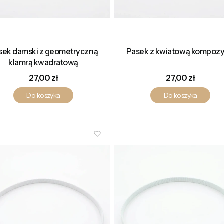
sek damski z geometryczną
Pasek z kwiatową kompozy
klamrą kwadratową
Cena
Cena
27,00 zł
27,00 zł
Do koszyka
Do koszyka