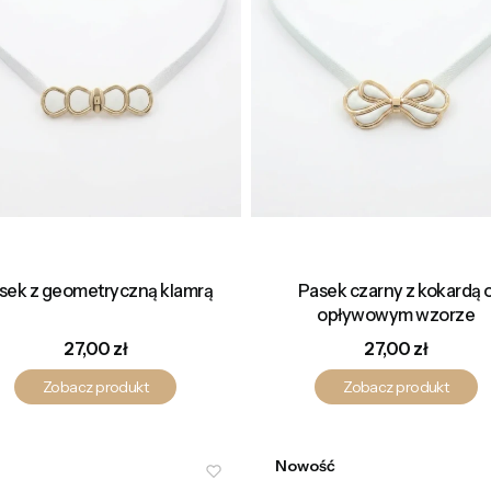
sek z geometryczną klamrą
Pasek czarny z kokardą 
opływowym wzorze
Cena
Cena
27,00 zł
27,00 zł
Zobacz produkt
Zobacz produkt
Nowość