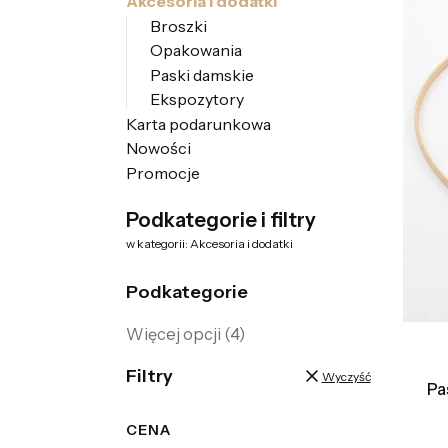
Akcesoria i dodatki
Broszki
Opakowania
Paski damskie
Ekspozytory
Karta podarunkowa
Nowości
Promocje
Koniec menu
Podkategorie i filtry
w kategorii: Akcesoria i dodatki
Podkategorie
Więcej opcji (4)
Filtry
Wyczyść
Pas
CENA