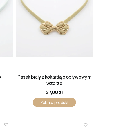
o
Pasek biały z kokardą o opływowym
wzorze
Cena
27,00 zł
Zobacz produkt