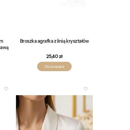
ym
Broszka agrafka z linią kryształów
rawą
Cena
25,40 zł
Do koszyka