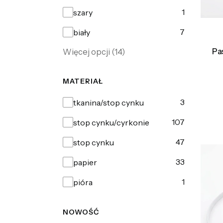
1
szary
7
biały
Pa
Więcej opcji (14)
MATERIAŁ
Materiał
3
tkanina/stop cynku
107
stop cynku/cyrkonie
47
stop cynku
33
papier
1
pióra
NOWOŚĆ