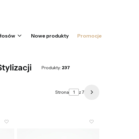
oszyku: 0. Zobacz szczegóły
włosów
Nowe produkty
Promocje
tylizacji
Produkty:
237
Strona
z 7
Następne produkty