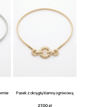
ormie
Pasek z okrągłą klamrą ogniwową
Cena
27,00 zł