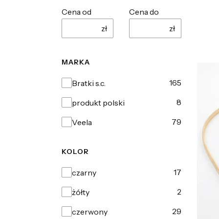
Cena od
Cena do
zł
zł
MARKA
Marka
165
Bratki s.c.
8
produkt polski
79
Veela
KOLOR
Kolor
17
czarny
2
żółty
29
czerwony