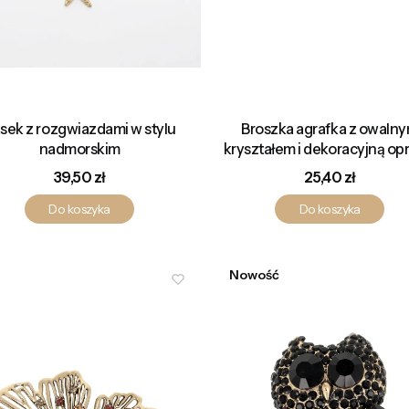
sek z rozgwiazdami w stylu
Broszka agrafka z owaln
nadmorskim
kryształem i dekoracyjną op
Cena
Cena
39,50 zł
25,40 zł
Do koszyka
Do koszyka
Nowość