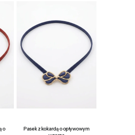
ą o
Pasek z kokardą o opływowym