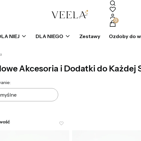
Produkty w k
DLA NIEJ
DLA NIEGO
Zestawy
Ozdoby do 
i
lowe Akcesoria i Dodatki do Każdej S
ta produktów
anie:
myślne
wość