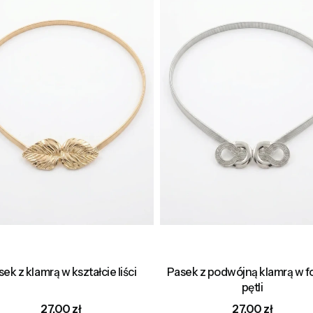
ek z klamrą w kształcie liści
Pasek z podwójną klamrą w f
pętli
Cena
Cena
27,00 zł
27,00 zł