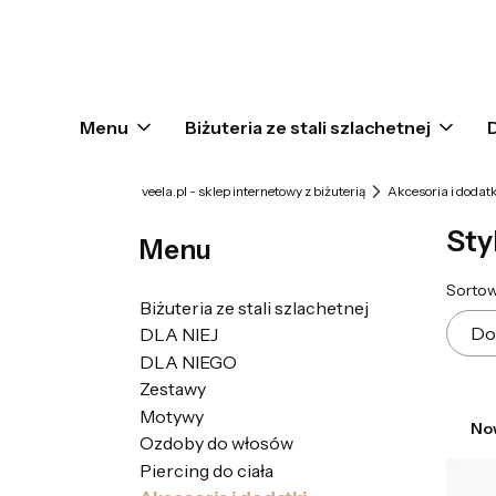
Menu
Biżuteria ze stali szlachetnej
veela.pl - sklep internetowy z biżuterią
Akcesoria i dodatk
Sty
Menu
Lis
Sortow
Biżuteria ze stali szlachetnej
Do
DLA NIEJ
DLA NIEGO
Zestawy
Motywy
No
Ozdoby do włosów
Piercing do ciała