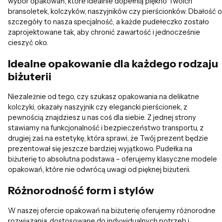
wybór opakowań, które idealnie dopełnią piękno Twoich
bransoletek, kolczyków, naszyjników czy pierścionków. Dbałość o
szczegóły to nasza specjalność, a każde pudełeczko zostało
zaprojektowane tak, aby chronić zawartość i jednocześnie
cieszyć oko.
Idealne opakowanie dla każdego rodzaju
biżuterii
Niezależnie od tego, czy szukasz opakowania na delikatne
kolczyki, okazały naszyjnik czy elegancki pierścionek, z
pewnością znajdziesz u nas coś dla siebie. Z jednej strony
stawiamy na funkcjonalność i bezpieczeństwo transportu, z
drugiej zaś na estetykę, która sprawi, że Twój prezent będzie
prezentował się jeszcze bardziej wyjątkowo. Pudełka na
biżuterię to absolutna podstawa – oferujemy klasyczne modele
opakowań, które nie odwrócą uwagi od pięknej biżuterii.
Różnorodność form i stylów
W naszej ofercie opakowań na biżuterię oferujemy różnorodne
rozwiązania, dostosowane do indywidualnych potrzeb i