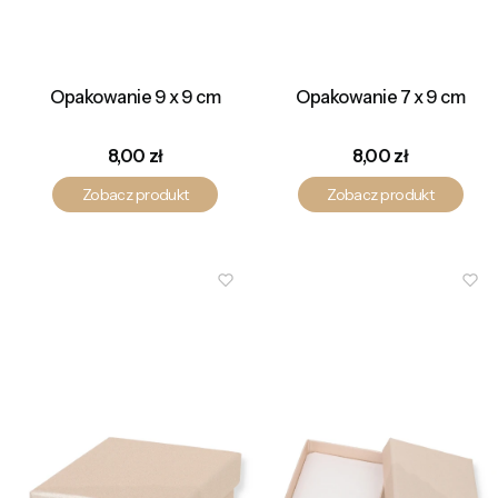
Opakowanie 9 x 9 cm
Opakowanie 7 x 9 cm
Cena
Cena
8,00 zł
8,00 zł
Zobacz produkt
Zobacz produkt