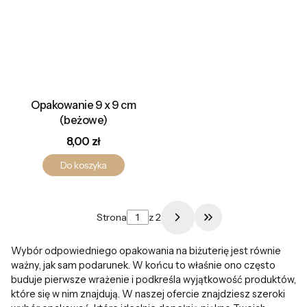
Opakowanie 9 x 9 cm
(beżowe)
Cena
8,00 zł
Do koszyka
Strona
z 2
Przejdź do ostatni
Wybór odpowiedniego opakowania na biżuterię jest równie
ważny, jak sam podarunek. W końcu to właśnie ono często
buduje pierwsze wrażenie i podkreśla wyjątkowość produktów,
które się w nim znajdują. W naszej ofercie znajdziesz szeroki