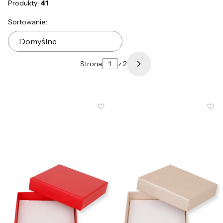
Produkty:
41
Lista produktów
Sortowanie:
Domyślne
Strona
z 2
Następne produkty