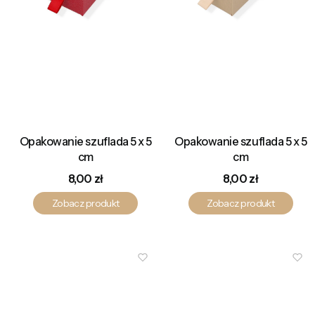
Opakowanie szuflada 5 x 5
Opakowanie szuflada 5 x 5
cm
cm
Cena
Cena
8,00 zł
8,00 zł
Zobacz produkt
Zobacz produkt