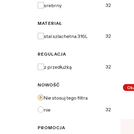
32
srebrny
MATERIAŁ
Materiał
32
stal szlachetna 316L
REGULACJA
Regulacja
32
z przedłużką
NOWOŚĆ
Ok
Nie stosuj tego filtra
32
nie
PROMOCJA