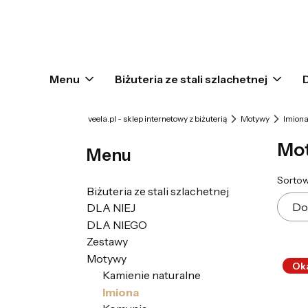
Menu
Biżuteria ze stali szlachetnej
veela.pl - sklep internetowy z biżuterią
Motywy
Imion
Mot
Menu
Lis
Sortow
Biżuteria ze stali szlachetnej
Do
DLA NIEJ
DLA NIEGO
Zestawy
Motywy
Ok
Kamienie naturalne
Imiona