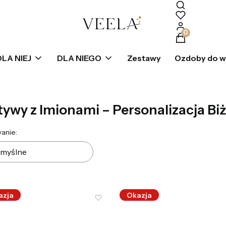
Produkty w k
DLA NIEJ
DLA NIEGO
Zestawy
Ozdoby do 
a
ywy z Imionami – Personalizacja Biż
ta produktów
anie:
myślne
azja
Okazja