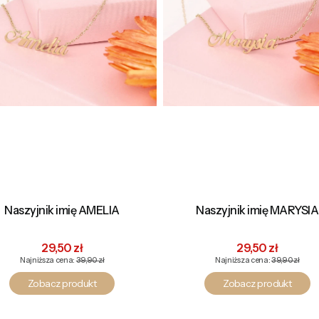
Naszyjnik imię AMELIA
Naszyjnik imię MARYSIA
Cena promocyjna
Cena promocyj
29,50 zł
29,50 zł
Najniższa cena:
39,90 zł
Najniższa cena:
39,90 zł
Zobacz produkt
Zobacz produkt