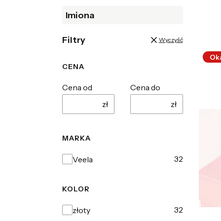
Imiona
Filtry
Wyczyść
Ok
CENA
Cena od
Cena do
zł
zł
MARKA
Marka
32
Veela
KOLOR
Kolor
32
złoty