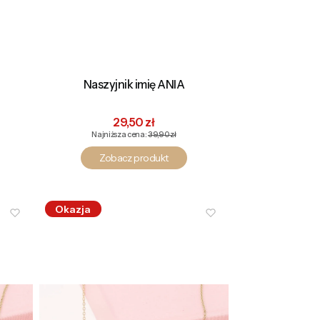
Naszyjnik imię ANIA
na
Cena promocyjna
29,50 zł
Najniższa cena:
39,90 zł
Zobacz produkt
Okazja