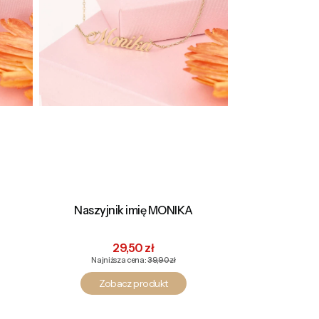
Naszyjnik imię MONIKA
na
Cena promocyjna
29,50 zł
Najniższa cena:
39,90 zł
Zobacz produkt