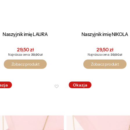
Naszyjnik imię LAURA
Naszyjnik imię NIKOLA
Cena promocyjna
Cena promocyj
29,50 zł
29,50 zł
Najniższa cena:
39,90 zł
Najniższa cena:
39,90 zł
Zobacz produkt
Zobacz produkt
azja
Okazja