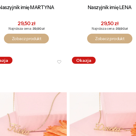
Naszyjnik imię MARTYNA
Naszyjnik imię LENA
Cena promocyjna
Cena promocyj
29,50 zł
29,50 zł
Najniższa cena:
39,90 zł
Najniższa cena:
39,90 zł
Zobacz produkt
Zobacz produkt
azja
Okazja