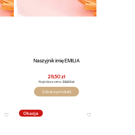
Naszyjnik imię EMILIA
na
Cena promocyjna
29,50 zł
Najniższa cena:
39,90 zł
Zobacz produkt
Okazja