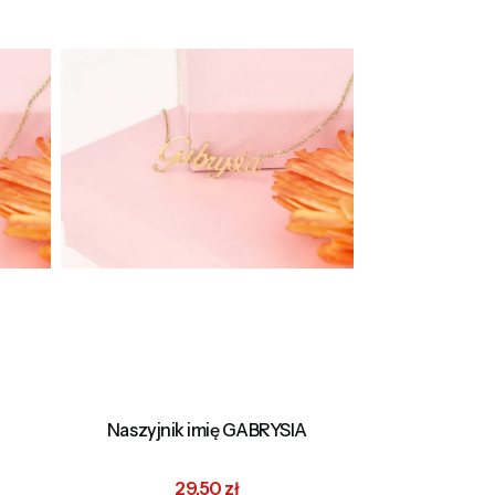
Naszyjnik imię GABRYSIA
na
Cena promocyjna
29,50 zł