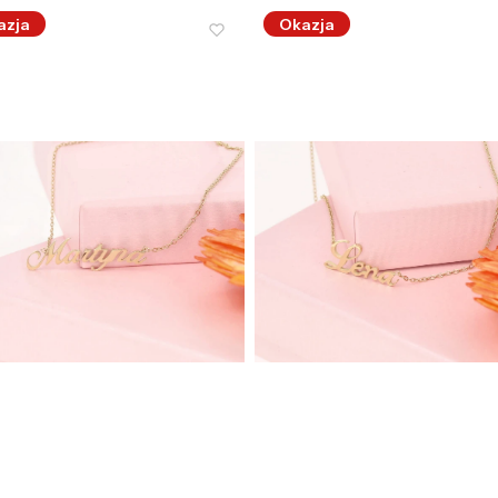
azja
Okazja