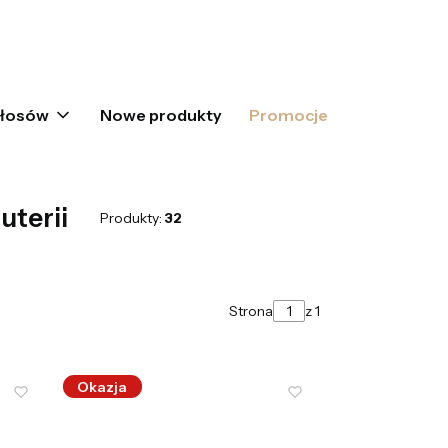
oszyku: 0. Zobacz szczegóły
włosów
Nowe produkty
Promocje
uterii
Produkty:
32
Strona
z 1
Okazja