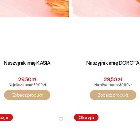
Naszyjnik imię KASIA
Naszyjnik imię DOROTA
Cena promocyjna
Cena promocyj
29,50 zł
29,50 zł
Najniższa cena:
39,90 zł
Najniższa cena:
39,90 zł
Zobacz produkt
Zobacz produkt
azja
Okazja