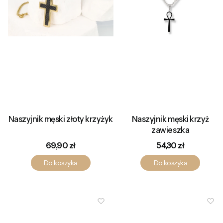
Naszyjnik męski złoty krzyżyk
Naszyjnik męski krzyż
zawieszka
Cena
Cena
69,90 zł
54,30 zł
Do koszyka
Do koszyka