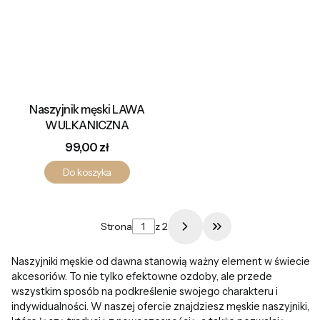
Naszyjnik męski LAWA
WULKANICZNA
Cena
99,00 zł
Do koszyka
Strona
z 2
Przejdź do ostatni
Naszyjniki męskie od dawna stanowią ważny element w świecie
akcesoriów. To nie tylko efektowne ozdoby, ale przede
wszystkim sposób na podkreślenie swojego charakteru i
indywidualności. W naszej ofercie znajdziesz męskie naszyjniki,