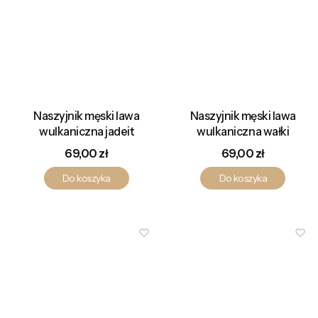
Naszyjnik męski lawa
Naszyjnik męski lawa
wulkaniczna jadeit
wulkaniczna wałki
Cena
Cena
69,00 zł
69,00 zł
Do koszyka
Do koszyka