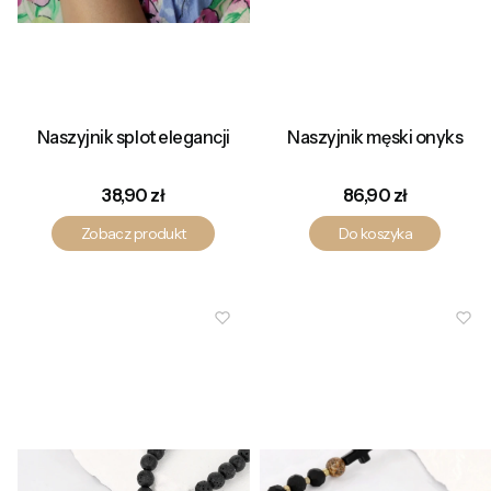
Naszyjnik splot elegancji
Naszyjnik męski onyks
Cena
Cena
38,90 zł
86,90 zł
Zobacz produkt
Do koszyka