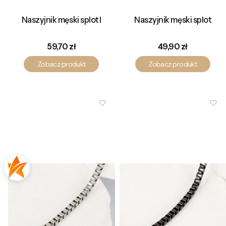
Naszyjnik męski splot I
Naszyjnik męski splot
Cena
Cena
59,70 zł
49,90 zł
Zobacz produkt
Zobacz produkt