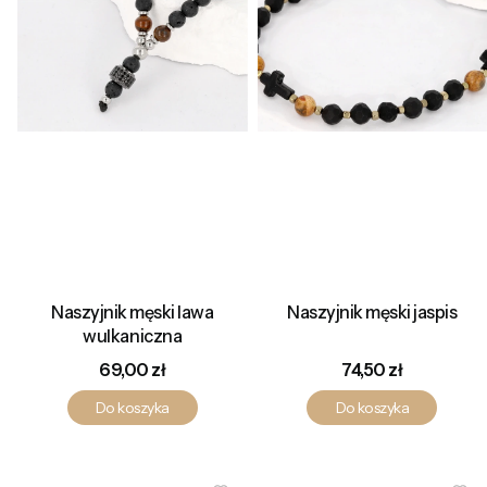
Naszyjnik męski lawa
Naszyjnik męski jaspis
wulkaniczna
Cena
Cena
69,00 zł
74,50 zł
Do koszyka
Do koszyka