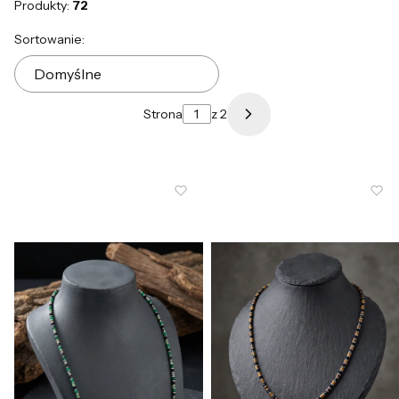
Produkty:
72
Lista produktów
Sortowanie:
Domyślne
Strona
z 2
Następne produkty