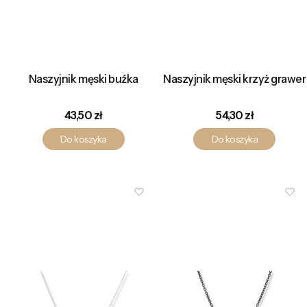
Naszyjnik męski buźka
Naszyjnik męski krzyż grawer
Cena
Cena
43,50 zł
54,30 zł
Do koszyka
Do koszyka