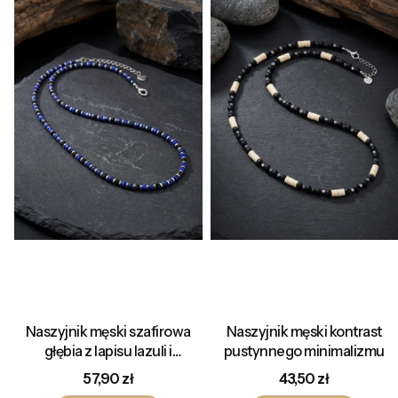
Naszyjnik męski szafirowa
Naszyjnik męski kontrast
głębia z lapisu lazuli i
pustynnego minimalizmu
hematytu
Cena
Cena
57,90 zł
43,50 zł