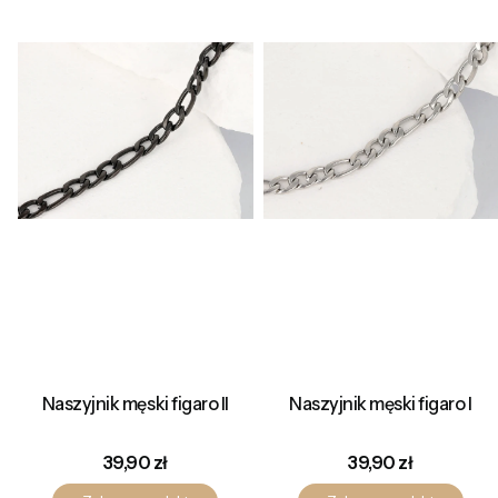
Naszyjnik męski figaro II
Naszyjnik męski figaro I
Cena
Cena
39,90 zł
39,90 zł