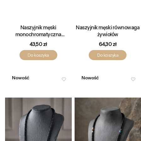
Naszyjnik męski
Naszyjnik męski równowaga
monochromatyczna
żywiołów
elegancja z onyksu i
Cena
Cena
43,50 zł
64,30 zł
hematytu
Do koszyka
Do koszyka
Nowość
Nowość