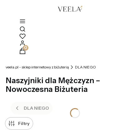
Otwórz wyszukiwarkę
Produkty w koszyku: 0. Zobacz szczegóły
veela.pl - sklep internetowy z biżuterią
DLA NIEGO
Naszyjniki dla Mężczyzn –
Nowoczesna Biżuteria
DLA NIEGO
Filtry