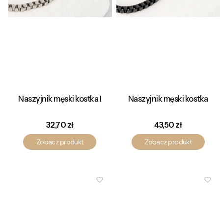
Naszyjnik męski kostka I
Naszyjnik męski kostka
Cena
Cena
32,70 zł
43,50 zł
Zobacz produkt
Zobacz produkt