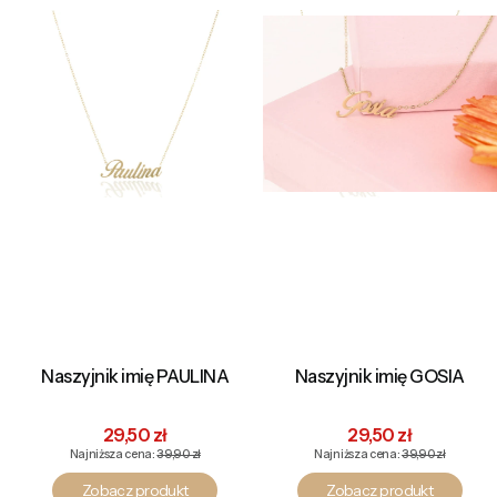
Naszyjnik imię PAULINA
Naszyjnik imię GOSIA
Cena promocyjna
Cena promocyjna
29,50 zł
29,50 zł
Najniższa cena:
39,90 zł
Najniższa cena:
39,90 zł
Zobacz produkt
Zobacz produkt