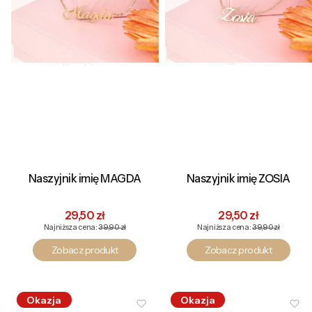
Naszyjnik imię MAGDA
Naszyjnik imię ZOSIA
Cena promocyjna
Cena promocyjna
29,50 zł
29,50 zł
Najniższa cena:
39,90 zł
Najniższa cena:
39,90 zł
Zobacz produkt
Zobacz produkt
Okazja
Okazja