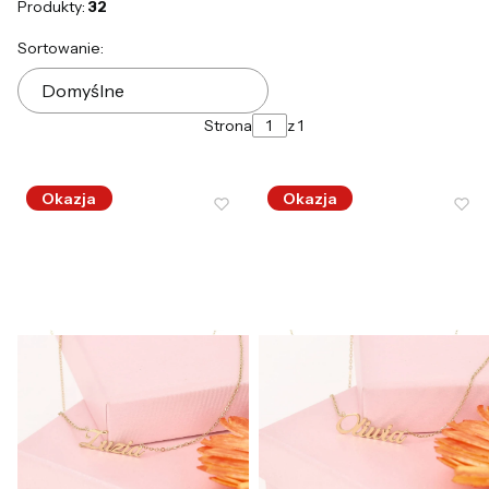
Produkty:
32
Lista produktów
Sortowanie:
Domyślne
Strona
z 1
Okazja
Okazja