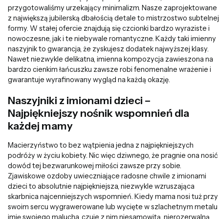
przygotowaliśmy urzekający minimalizm. Nasze zaprojektowane
z największą jubilerską dbałością detale to mistrzostwo subtelnej
formy. W stałej ofercie znajdują się czcionki bardzo wyraziste i
nowoczesne, jak i te niebywale romantyczne. Każdy taki imienny
naszyjnik to gwarancja, że zyskujesz dodatek najwyższej klasy.
Nawet niezwykle delikatna, imienna kompozycja zawieszona na
bardzo cienkim łańcuszku zawsze robi fenomenalne wrażenie i
gwarantuje wyrafinowany wygląd na każdą okazję.
Naszyjniki z imionami dzieci –
Najpiękniejszy nośnik wspomnień dla
każdej mamy
Macierzyństwo to bez wątpienia jedna z najpiękniejszych
podróży w życiu kobiety. Nic więc dziwnego, że pragnie ona nosić
dowód tej bezwarunkowej miłości zawsze przy sobie.
Zjawiskowe ozdoby uwieczniające radosne chwile z imionami
dzieci to absolutnie najpiękniejsza, niezwykle wzruszająca
skarbnica najcenniejszych wspomnień. Kiedy mama nosi tuż przy
swoim sercu wygrawerowane lub wycięte w szlachetnym metalu
imię swojego malucha, czuje z nim niesamowitą, nierozerwalną