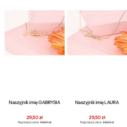
Naszyjnik imię GABRYSIA
Naszyjnik imię LAURA
Cena promocyjna
Cena promocyjna
29,50 zł
29,50 zł
Najniższa cena:
39,90 zł
Najniższa cena:
39,90 zł