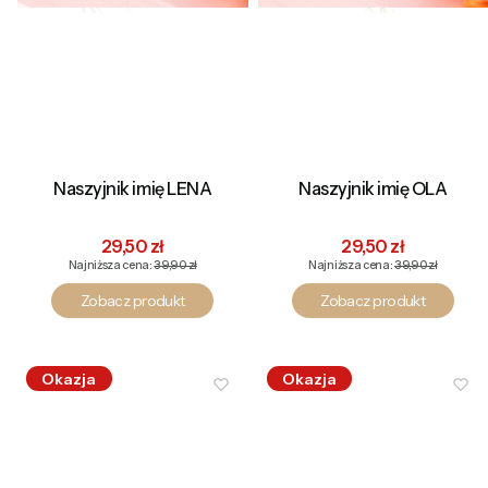
Naszyjnik imię LENA
Naszyjnik imię OLA
Cena promocyjna
Cena promocyjna
29,50 zł
29,50 zł
Najniższa cena:
39,90 zł
Najniższa cena:
39,90 zł
Zobacz produkt
Zobacz produkt
Okazja
Okazja