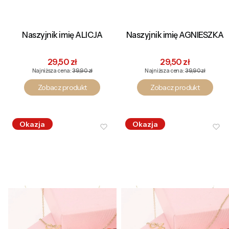
Naszyjnik imię ALICJA
Naszyjnik imię AGNIESZKA
Cena promocyjna
Cena promocyjna
29,50 zł
29,50 zł
Najniższa cena:
39,90 zł
Najniższa cena:
39,90 zł
Zobacz produkt
Zobacz produkt
Okazja
Okazja