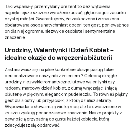
Taki wspaniały, przemyślany prezent to bez wątpienia
najpiękniejsze szczere wyrażenie uczuć, głębokiego szacunku i
czystej miłości. Gwarantujemy, że zaskoczona i wzruszona
obdarowana osoba natychmiast doceni ten gest, ponieważ nosi
on dla niej ogromne, niezwykle osobiste i sentymentalne
znaczenie.
Urodziny, Walentynki i Dzień Kobiet –
idealne okazje do wręczenia biżuterii
Zastanawiasz się, na jakie konkretnie okazje pasują takie
personalizowane naszyjniki z imieniem ? Celebruj okrągłe
urodziny, niezwykle romantyczne, lutowe walentynki czy
radosny, marcowy dzień kobiet, z dumą wręczając lśniącą
biżuterię w pięknym, eleganckim pudełeczku. To również piękny
gest dla siostry lub przyjaciółki, z którą dzielisz sekrety.
Wypowiadane słowa mają wielką moc, ale te uwiecznione w
kruszcu zyskują ponadczasowe znaczenie. Nasze projekty z
pewnością przypadną do gustu każdej kobiecie, którą
zdecydujesz się obdarować.