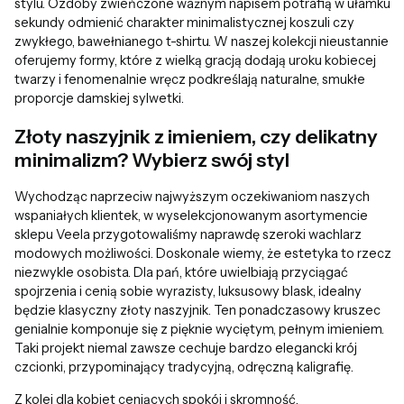
stylu. Ozdoby zwieńczone ważnym napisem potrafią w ułamku
sekundy odmienić charakter minimalistycznej koszuli czy
zwykłego, bawełnianego t-shirtu. W naszej kolekcji nieustannie
oferujemy formy, które z wielką gracją dodają uroku kobiecej
twarzy i fenomenalnie wręcz podkreślają naturalne, smukłe
proporcje damskiej sylwetki.
Złoty naszyjnik z imieniem, czy delikatny
minimalizm? Wybierz swój styl
Wychodząc naprzeciw najwyższym oczekiwaniom naszych
wspaniałych klientek, w wyselekcjonowanym asortymencie
sklepu Veela przygotowaliśmy naprawdę szeroki wachlarz
modowych możliwości. Doskonale wiemy, że estetyka to rzecz
niezwykle osobista. Dla pań, które uwielbiają przyciągać
spojrzenia i cenią sobie wyrazisty, luksusowy blask, idealny
będzie klasyczny złoty naszyjnik. Ten ponadczasowy kruszec
genialnie komponuje się z pięknie wyciętym, pełnym imieniem.
Taki projekt niemal zawsze cechuje bardzo elegancki krój
czcionki, przypominający tradycyjną, odręczną kaligrafię.
Z kolei dla kobiet ceniących spokój i skromność,