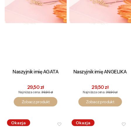
Naszyjnik imię AGATA
Naszyjnik imię ANGELIKA
Cena promocyjna
Cena promocyjna
29,50 zł
29,50 zł
Najniższa cena:
39,90 zł
Najniższa cena:
39,90 zł
Zobacz produkt
Zobacz produkt
Okazja
Okazja