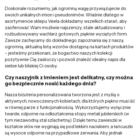
Doskonale rozumiemy, jak ogromną wagę przywiązujecie do
swoich unikalnych imion i pseudonimów. Właśnie dlatego w
asortymencie sklepu Veela dokładamy wszelkich starań, aby
zaoferować Wam możliwie najszerszy, stale aktualizowany i
rozbudowywany wachlarz gotowych, pięknie wyciętych form.
Zawsze zachęcamy do dokładnego zapoznania się z naszą
ogromną, aktualną listą wzorów dostępną na kartach produktów
– jesteśmy przekonani, że bogactwo naszych kolekcji
pozytywnie Cię zaskoczy i pozwoli znaleźć idealny napis dla
siebie lub bliskiej Ci osoby.
Czy naszyjnik z imieniem jest delikatny, czy można
go bezpiecznie nosić każdego dnia?
Nasza biżuteria personalizowana tworzona jest z myślą o
aktywnych, nowoczesnych kobietach, dla których piękno musi iść
w równej parze z funkcjonalnością. Wykorzystujemy wyłącznie
twarde, odporne na odkształcenia stopy metali jubilerskich (w
tym niezawodną stal szlachetną). Dzięki temu zawieszki w
kształcie słów nie wyginają się pod lekkim naciskiem, a łańcuszki
są wysoce odporne na przypadkowe zerwania. Aby jednak