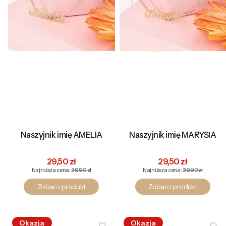
Naszyjnik imię AMELIA
Naszyjnik imię MARYSIA
Cena promocyjna
Cena promocyjna
29,50 zł
29,50 zł
Najniższa cena:
39,90 zł
Najniższa cena:
39,90 zł
Zobacz produkt
Zobacz produkt
Okazja
Okazja