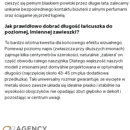
cieszyć się pełnym blaskiem powłoki przez długie lata, zalecamy
unikanie bezpośredniego kontaktu biżuterii z silnymi perfumami
oraz ściąganie jej przed kąpielą.
Jak prawidłowo dobrać długość łańcuszka do
poziomej, imiennej zawieszki?
To bardzo istotna kwestia dla końcowego efektu wizualnego.
Ponieważ poziomy napis (zwłaszcza przy dłuższych imionach)
zajmuje kilka centymetrów szerokości, naturalnie „zabiera” on
część obwodu całego naszyjnika. Dlatego większość naszych
modeli z imionami jest domyślnie projektowana w optymalnej
długości (najczęściej około 43-45 cm plus dodatkowa
przedłużka). Taki uniwersalny rozmiar gwarantuje, że wycięte w
metalu słowo zawsze układa się idealnie płasko i stabilnie na
wysokości obojczyków, nie opadając zbyt głęboko w dekolt i
pozostając w centrum uwagi.