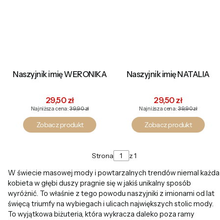
Naszyjnik imię WERONIKA
Naszyjnik imię NATALIA
Cena promocyjna
Cena promocyjna
29,50 zł
29,50 zł
Najniższa cena:
39,90 zł
Najniższa cena:
39,90 zł
Zobacz produkt
Zobacz produkt
Strona
z 1
W świecie masowej mody i powtarzalnych trendów niemal każda
kobieta w głębi duszy pragnie się w jakiś unikalny sposób
wyróżnić. To właśnie z tego powodu naszyjniki z imionami od lat
święcą triumfy na wybiegach i ulicach największych stolic mody.
To wyjątkowa biżuteria, która wykracza daleko poza ramy