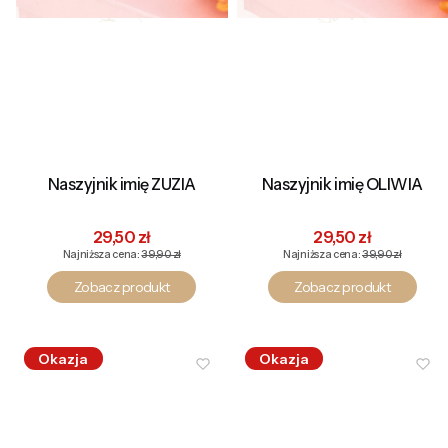
Naszyjnik imię ZUZIA
Naszyjnik imię OLIWIA
Cena promocyjna
Cena promocyjna
29,50 zł
29,50 zł
Najniższa cena:
39,90 zł
Najniższa cena:
39,90 zł
Zobacz produkt
Zobacz produkt
Okazja
Okazja