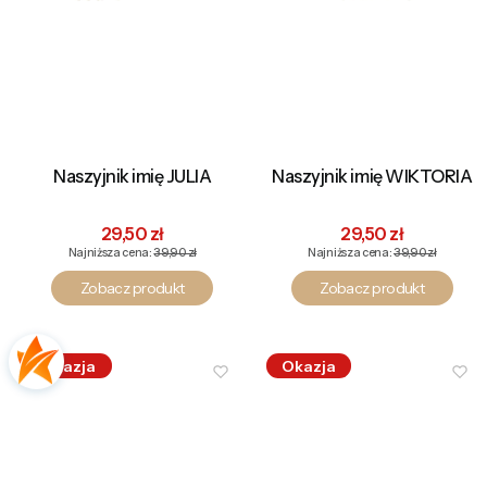
Naszyjnik imię JULIA
Naszyjnik imię WIKTORIA
Cena promocyjna
Cena promocyjna
29,50 zł
29,50 zł
Najniższa cena:
39,90 zł
Najniższa cena:
39,90 zł
Zobacz produkt
Zobacz produkt
Okazja
Okazja