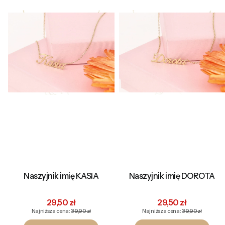
Naszyjnik imię KASIA
Naszyjnik imię DOROTA
Cena promocyjna
Cena promocyjna
29,50 zł
29,50 zł
Najniższa cena:
39,90 zł
Najniższa cena:
39,90 zł