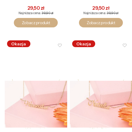
Cena promocyjna
Cena promocyjna
29,50 zł
29,50 zł
Najniższa cena:
39,90 zł
Najniższa cena:
39,90 zł
Zobacz produkt
Zobacz produkt
Okazja
Okazja