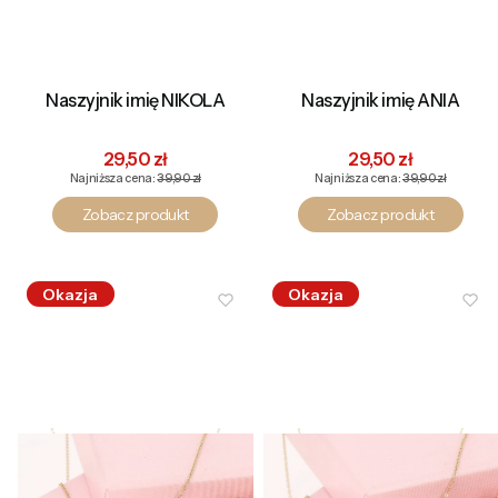
Naszyjnik imię NIKOLA
Naszyjnik imię ANIA
Cena promocyjna
Cena promocyjna
29,50 zł
29,50 zł
Najniższa cena:
39,90 zł
Najniższa cena:
39,90 zł
Zobacz produkt
Zobacz produkt
Okazja
Okazja