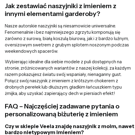
Jak zestawiać naszyjniki z imieniem z
innymi elementami garderoby?
Nasze autorskie naszyjniki są niesamowicie uniwersalne.
Fenomenalnie i bez najmniejszego zgrzytu komponują się
zarówno z surową, białą koszulą biurową, jak i z bardzo luźnym,
oversizowym swetrem z grubym splotem noszonym podczas
weekendowych spacerów.
Wybierając idealne dla siebie modele z puli dostępnych na
stronie, zróżnicowanych wariantów z naszej kolekcji, za każdym
razem pokazujesz światu swój wspaniały, nienaganny gust.
Połącz swój naszyjnik z imieniem z krótszym chokerem z
drobnych perełek lub dłuższym, gładkim łańcuszkiem typu
żmijka, aby uzyskać zapierający dech w piersiach efekt!
FAQ – Najczęściej zadawane pytania o
personalizowaną biżuterię z imieniem
Czy w sklepie Veela znajdę naszyjnik z moim, nawet
bardzo nietypowym imieniem?