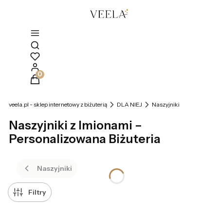
Otwórz wyszukiwarkę
Produkty w koszyku: 0. Zobacz szczegóły
veela.pl - sklep internetowy z biżuterią
DLA NIEJ
Naszyjniki
Naszyjniki z Imionami –
Personalizowana Biżuteria
Naszyjniki
Filtry