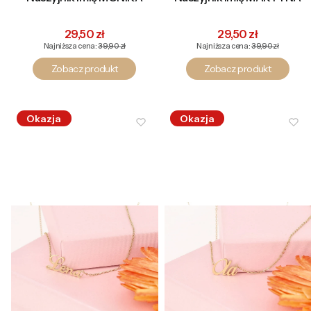
Cena promocyjna
Cena promocyjna
29,50 zł
29,50 zł
Najniższa cena:
39,90 zł
Najniższa cena:
39,90 zł
Zobacz produkt
Zobacz produkt
Okazja
Okazja