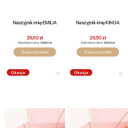
Naszyjnik imię EMILIA
Naszyjnik imię KINGA
Cena promocyjna
Cena promocyjna
29,50 zł
29,50 zł
Najniższa cena:
39,90 zł
Najniższa cena:
39,90 zł
Zobacz produkt
Zobacz produkt
Okazja
Okazja