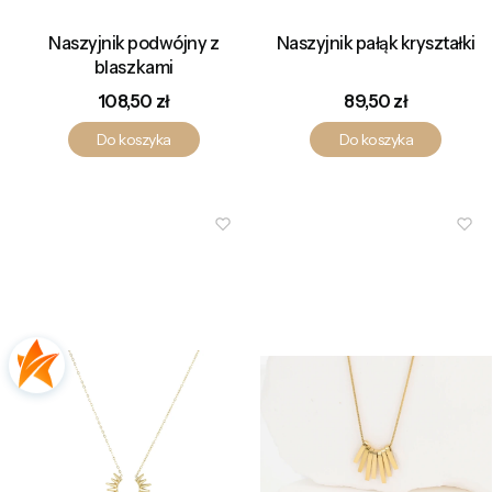
Naszyjnik podwójny z
Naszyjnik pałąk kryształki
blaszkami
Cena
Cena
108,50 zł
89,50 zł
Do koszyka
Do koszyka