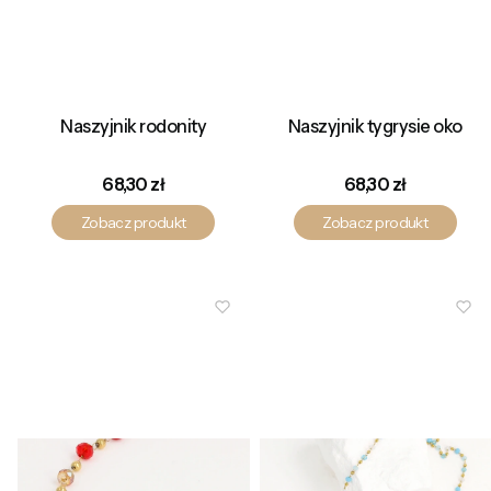
Naszyjnik rodonity
Naszyjnik tygrysie oko
Cena
Cena
68,30 zł
68,30 zł
Zobacz produkt
Zobacz produkt