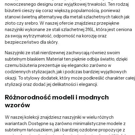
nowoczesnego designu oraz wyjątkowej trwałości. Ten rodzaj
biżuterii cieszy się coraz większą popularnością, ponieważ
stanowi świetną alternatywę dla metali szlachetnych takich jak
złoto czy srebro. W naszej ofercie znajdziesz przepiękne
naszyjniki wykonane ze stali szlachetnej 316L, która jest ceniona
za swoją wytrzymałość, odporność na korozję oraz
bezpieczeństwo dla skóry.
Naszyjniki ze stali nierdzewnej zachwycają również swoim
subtelnym blaskiem. Materiał ten pięknie odbija światło, dzięki
czemu biżuteria prezentuje się elegancko zarówno w
codziennych stylizacjach, jak i podczas bardziej wyjątkowych
okazji. To stylowy dodatek, który może podkreślić charakter całej
stylizacji oraz dodać jej delikatności i elegancji.
Różnorodność modeli i modnych
wzorów
W naszej kolekcji znajdziesz naszyjniki w wielu różnych
wariantach. Dostępne są zarówno minimalistyczne modele z
subtelnym łańcuszkiem, jak i bardziej ozdobne propozycje z