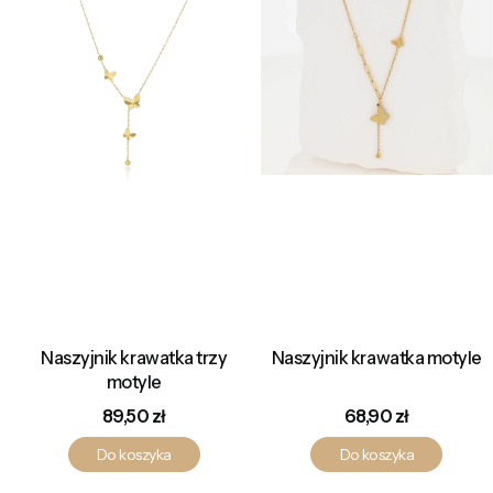
Naszyjnik krawatka trzy
Naszyjnik krawatka motyle
motyle
Cena
Cena
89,50 zł
68,90 zł
Do koszyka
Do koszyka