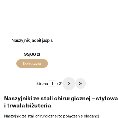
Naszyjnik jadeit jaspis
Cena
99,00 zł
Do koszyka
Strona
z 21
Przejdź do ostatn
Naszyjniki ze stali chirurgicznej – stylowa
i trwała biżuteria
Naszyjniki ze stali chirurgicznej to połączenie elegancji,