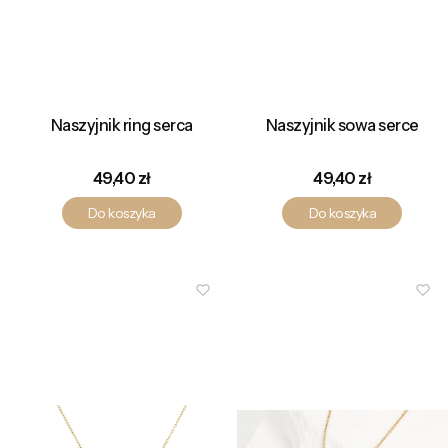
Naszyjnik ring serca
Naszyjnik sowa serce
Cena
Cena
49,40 zł
49,40 zł
Do koszyka
Do koszyka