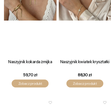
Naszyjnik kokarda żmijka
Naszyjnik kwiatek kryształki
Cena
Cena
59,70 zł
88,30 zł
Zobacz produkt
Zobacz produkt