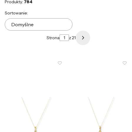
Produkty:
784
Lista produktów
Sortowanie:
Domyślne
Strona
z 21
Następne produkty