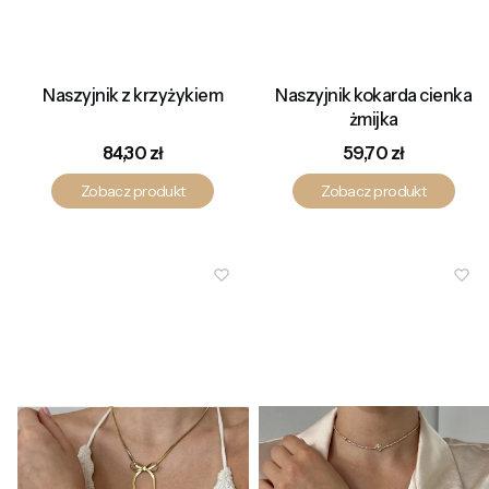
Naszyjnik z krzyżykiem
Naszyjnik kokarda cienka
żmijka
Cena
Cena
84,30 zł
59,70 zł
Zobacz produkt
Zobacz produkt