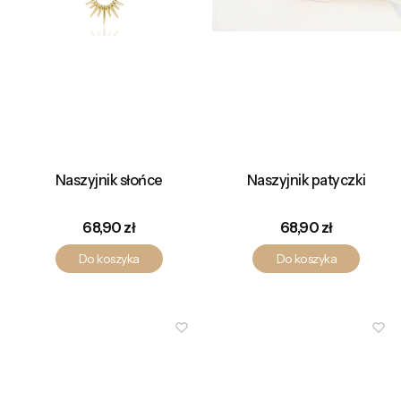
Naszyjnik słońce
Naszyjnik patyczki
Cena
Cena
68,90 zł
68,90 zł
Do koszyka
Do koszyka