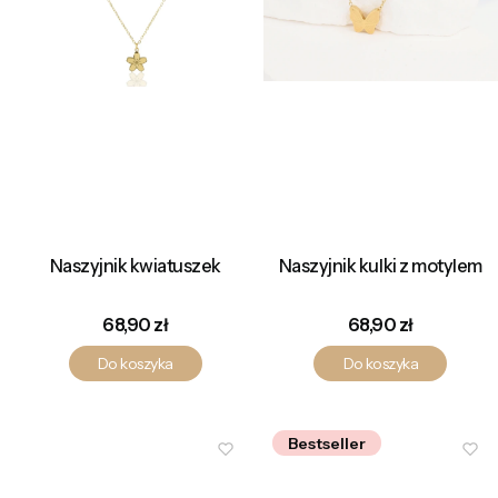
Naszyjnik kwiatuszek
Naszyjnik kulki z motylem
Cena
Cena
68,90 zł
68,90 zł
Do koszyka
Do koszyka
Bestseller