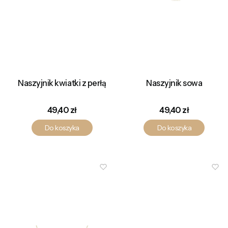
Naszyjnik kwiatki z perłą
Naszyjnik sowa
Cena
Cena
49,40 zł
49,40 zł
Do koszyka
Do koszyka