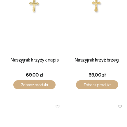
Naszyjnik krzyżyk napis
Naszyjnik krzyż brzegi
Cena
Cena
69,00 zł
69,00 zł
Zobacz produkt
Zobacz produkt