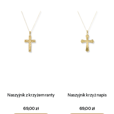
Naszyjnik z krzyżem ranty
Naszyjnik krzyż napis
Cena
Cena
69,00 zł
69,00 zł