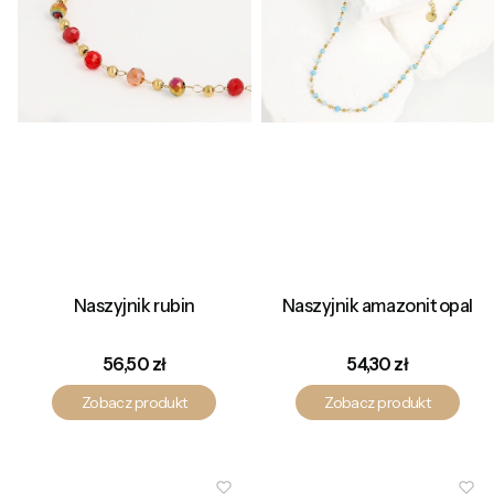
Naszyjnik rubin
Naszyjnik amazonit opal
Cena
Cena
56,50 zł
54,30 zł
Zobacz produkt
Zobacz produkt