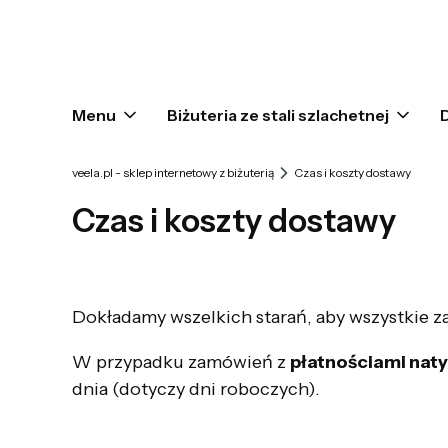
Menu
Biżuteria ze stali szlachetnej
veela.pl - sklep internetowy z biżuterią
Czas i koszty dostawy
Czas i koszty dostawy
Dokładamy wszelkich starań, aby wszystkie z
W przypadku zamówień z
płatnościami na
dnia (dotyczy dni roboczych).