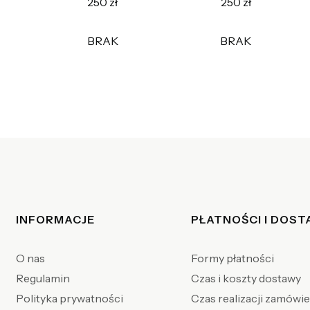
250 zł
250 zł
BRAK
BRAK
Linki w stopce
INFORMACJE
PŁATNOŚCI I DOS
O nas
Formy płatności
Regulamin
Czas i koszty dostawy
Polityka prywatności
Czas realizacji zamówi