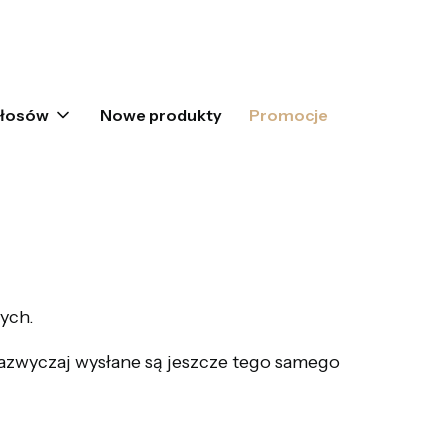
oszyku: 0. Zobacz szczegóły
włosów
Nowe produkty
Promocje
ych.
azwyczaj wysłane są jeszcze tego samego