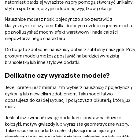
natomiast bardziej wyraziste wzory pomogą stworzyć unikalny
styl na spotkanie, przyjęcie lub inną wyjątkową okazję.
Nausznice możesz nosić pojedynczo albo zestawić z
klasycznymi kolczykami. Kilka drobnych ozdób na jednym uchu
pozwoli uzyskać modny efekt warstwowy i nada całości
niepowtarzalnego charakteru.
Do bogato zdobionej nausznicy dobierz subtelny naszyjnik. Przy
prostym modelu możesz postawić na bardziej wyrazistą
bransoletkę lub inne stylowe dodatki.
Delikatne czy wyraziste modele?
Jeżeli preferujesz minimalizm, wybierz nausznicę z pojedynczą
cyrkonią lub niewielkim zdobieniem. Taki model łatwo
dopasujesz do każdej sytuacji i połączysz z biżuterią, którą już
masz.
Jeśli lubisz zwracać uwagę dodatkami, postaw na dłuższe
kolczyki, motyw gwiazdy lub wyraziste geometryczne wzory.
Takie nausznice nadadzą całej stylizacji mocniejszego
charakteru i pozwolą wyróżnić się bez zakładania wielu ozdób.