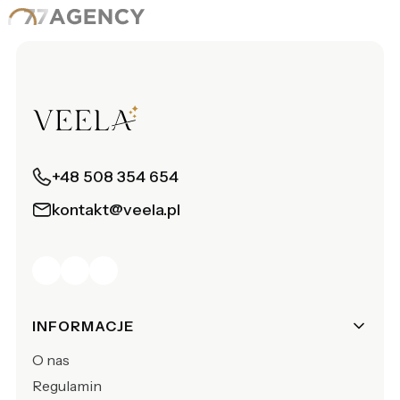
+48 508 354 654
kontakt@veela.pl
Linki w stopce
INFORMACJE
O nas
Regulamin