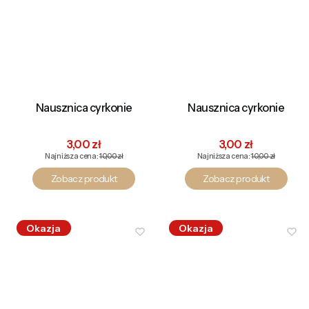
Nausznica cyrkonie
Nausznica cyrkonie
Cena promocyjna
Cena promocyjna
3,00 zł
3,00 zł
Najniższa cena:
10,00 zł
Najniższa cena:
10,00 zł
Zobacz produkt
Zobacz produkt
Okazja
Okazja