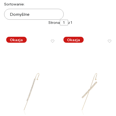
Lista produktów
Sortowanie:
Domyślne
Strona
z 1
Okazja
Okazja