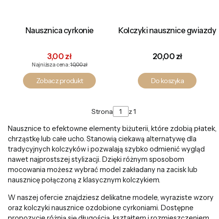
Nausznica cyrkonie
Kolczyki nausznice gwiazdy
Cena promocyjna
Cena
3,00 zł
20,00 zł
Najniższa cena:
10,00 zł
Zobacz produkt
Do koszyka
Strona
z 1
Nausznice to efektowne elementy biżuterii, które zdobią płatek,
chrząstkę lub całe ucho. Stanowią ciekawą alternatywę dla
tradycyjnych kolczyków i pozwalają szybko odmienić wygląd
nawet najprostszej stylizacji. Dzięki różnym sposobom
mocowania możesz wybrać model zakładany na zacisk lub
nausznicę połączoną z klasycznym kolczykiem.
W naszej ofercie znajdziesz delikatne modele, wyraziste wzory
oraz kolczyki nausznice ozdobione cyrkoniami. Dostępne
propozycje różnią się długością, kształtem i rozmieszczeniem