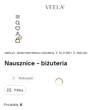
Otwórz wyszukiwarkę
Produkty w koszyku: 0. Zobacz szczegóły
veela.pl - sklep internetowy z biżuterią
DLA NIEJ
Kolczyki
Nausznice – biżuteria
Kolczyki
Filtry
Produkty:
6