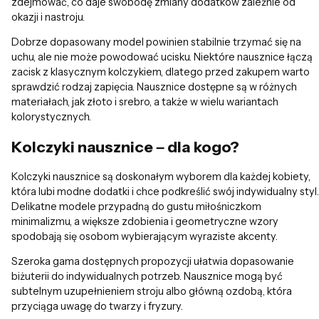
zdejmować, co daje swobodę zmiany dodatków zależnie od
okazji i nastroju.
Dobrze dopasowany model powinien stabilnie trzymać się na
uchu, ale nie może powodować ucisku. Niektóre nausznice łączą
zacisk z klasycznym kolczykiem, dlatego przed zakupem warto
sprawdzić rodzaj zapięcia. Nausznice dostępne są w różnych
materiałach, jak złoto i srebro, a także w wielu wariantach
kolorystycznych.
Kolczyki nausznice – dla kogo?
Kolczyki nausznice są doskonałym wyborem dla każdej kobiety,
która lubi modne dodatki i chce podkreślić swój indywidualny styl.
Delikatne modele przypadną do gustu miłośniczkom
minimalizmu, a większe zdobienia i geometryczne wzory
spodobają się osobom wybierającym wyraziste akcenty.
Szeroka gama dostępnych propozycji ułatwia dopasowanie
biżuterii do indywidualnych potrzeb. Nausznice mogą być
subtelnym uzupełnieniem stroju albo główną ozdobą, która
przyciąga uwagę do twarzy i fryzury.