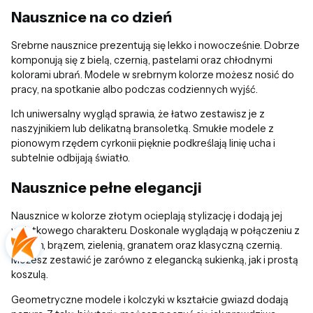
Nausznice na co dzień
Srebrne nausznice prezentują się lekko i nowocześnie. Dobrze
komponują się z bielą, czernią, pastelami oraz chłodnymi
kolorami ubrań. Modele w srebrnym kolorze możesz nosić do
pracy, na spotkanie albo podczas codziennych wyjść.
Ich uniwersalny wygląd sprawia, że łatwo zestawisz je z
naszyjnikiem lub delikatną bransoletką. Smukłe modele z
pionowym rzędem cyrkonii pięknie podkreślają linię ucha i
subtelnie odbijają światło.
Nausznice pełne elegancji
Nausznice w kolorze złotym ocieplają stylizację i dodają jej
wyjątkowego charakteru. Doskonale wyglądają w połączeniu z
beżem, brązem, zielenią, granatem oraz klasyczną czernią.
Możesz zestawić je zarówno z elegancką sukienką, jak i prostą
koszulą.
Geometryczne modele i kolczyki w kształcie gwiazd dodają