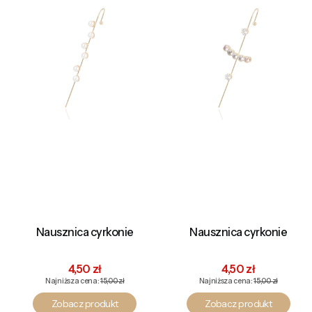
Nausznica cyrkonie
Nausznica cyrkonie
Cena promocyjna
Cena promocyjna
4,50 zł
4,50 zł
Najniższa cena:
15,00 zł
Najniższa cena:
15,00 zł
Zobacz produkt
Zobacz produkt