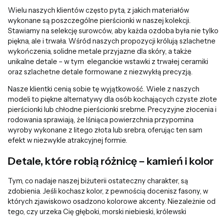
Wielu naszych klientów często pyta, z jakich materiałów
wykonane są poszczególne pierścionki w naszej kolekcji.
Stawiamy na selekcję surowców, aby każda ozdoba była nie tylko
piękna, ale i trwała. Wśród naszych propozycji królują szlachetne
wykończenia, solidne metale przyjazne dla skóry, a także
unikalne detale – w tym eleganckie wstawki z trwałej ceramiki
oraz szlachetne detale formowane z niezwykłą precyzją.
Nasze klientki cenią sobie tę wyjątkowość. Wiele z naszych
modeli to piękne alternatywy dla osób kochających czyste złote
pierścionki lub chłodne pierścionki srebrne. Precyzyjne złocenia i
rodowania sprawiają, że lśniąca powierzchnia przypomina
wyroby wykonane z litego złota lub srebra, oferując ten sam
efekt w niezwykle atrakcyjnej formie.
Detale, które robią różnicę – kamień i kolor
Tym, co nadaje naszej biżuterii ostateczny charakter, są
zdobienia. Jeśli kochasz kolor, z pewnością docenisz fasony, w
których zjawiskowo osadzono kolorowe akcenty. Niezależnie od
tego, czy urzeka Cię głęboki, morski niebieski, królewski