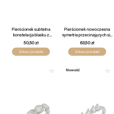
Pierścionek subtelna
Pierścionek nowoczesna
konstelacja blasku z
symetria przecinających się
centralną cyrkonią i
linii z cyrkoniowym blaskiem
Cena
Cena
50,50 zł
63,50 zł
świetlistymi akcentami
Zobacz produkt
Zobacz produkt
Nowość