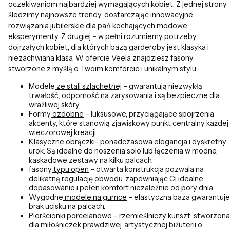
oczekiwaniom najbardziej wymagających kobiet. Z jednej strony
śledzimy najnowsze trendy, dostarczając innowacyjne
rozwiązania jubilerskie dla pań kochających modowe
eksperymenty. Z drugiej – w pełni rozumiemy potrzeby
dojrzałych kobiet, dla których bazą garderoby jest klasyka i
niezachwiana klasa. W ofercie Veela znajdziesz fasony
stworzone z myślą o Twoim komforcie i unikalnym stylu:
Modele
ze stali szlachetnej
– gwarantują niezwykłą
trwałość, odporność na zarysowania i są bezpieczne dla
wrażliwej skóry
Formy
ozdobne
– luksusowe, przyciągające spojrzenia
akcenty, które stanowią zjawiskowy punkt centralny każdej
wieczorowej kreacji.
Klasyczne
obrączki
– ponadczasowa elegancja i dyskretny
urok. Są idealne do noszenia solo lub łączenia w modne,
kaskadowe zestawy na kilku palcach.
fasony
typu open
– otwarta konstrukcja pozwala na
delikatną regulację obwodu, zapewniając Ci idealne
dopasowanie i pełen komfort niezależnie od pory dnia.
Wygodne
modele na gumce
– elastyczna baza gwarantuje
brak ucisku na palcach.
Pierścionki porcelanowe
– rzemieślniczy kunszt, stworzona
dla miłośniczek prawdziwej, artystycznej biżuterii o