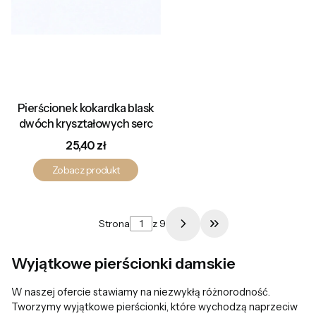
Pierścionek kokardka blask
dwóch kryształowych serc
Cena
25,40 zł
Zobacz produkt
Strona
z 9
Przejdź do ostatni
Wyjątkowe pierścionki damskie
W naszej ofercie stawiamy na niezwykłą różnorodność.
Tworzymy wyjątkowe pierścionki, które wychodzą naprzeciw