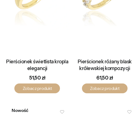
Pierścionek świetlista kropla
Pierścionek różany blask
elegancji
królewskiej kompozycji
Cena
Cena
51,50 zł
61,50 zł
Zobacz produkt
Zobacz produkt
Nowość