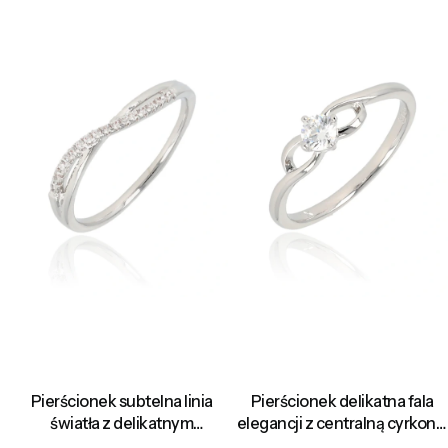
Pierścionek subtelna linia
Pierścionek delikatna fala
światła z delikatnym
elegancji z centralną cyrkonią
akcentem cyrkonii
w subtelnie skręconej formie