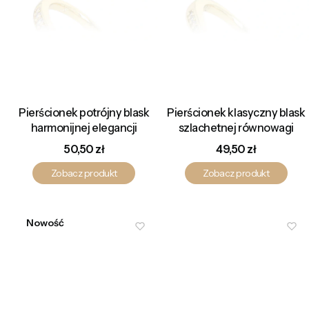
Pierścionek potrójny blask
Pierścionek klasyczny blask
harmonijnej elegancji
szlachetnej równowagi
Cena
Cena
50,50 zł
49,50 zł
Zobacz produkt
Zobacz produkt
Nowość