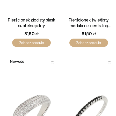
Pierścionek złocisty blask
Pierścionek świetlisty
subtelnej iskry
medalion z centralną
cyrkonią otuloną aureolą
Cena
Cena
31,90 zł
61,50 zł
drobnych kamieni
Zobacz produkt
Zobacz produkt
Nowość