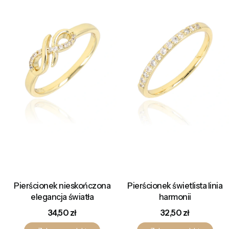
Pierścionek nieskończona
Pierścionek świetlista linia
elegancja światła
harmonii
Cena
Cena
34,50 zł
32,50 zł