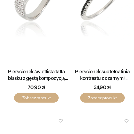
Pierścionek świetlista tafla
Pierścionek subtelna linia
blasku z gęstą kompozycją
kontrastu z czarnymi
cyrkonii o luksusowym
cyrkoniami w eleganckiej
Cena
Cena
70,90 zł
34,90 zł
wyrazie
oprawie
Zobacz produkt
Zobacz produkt