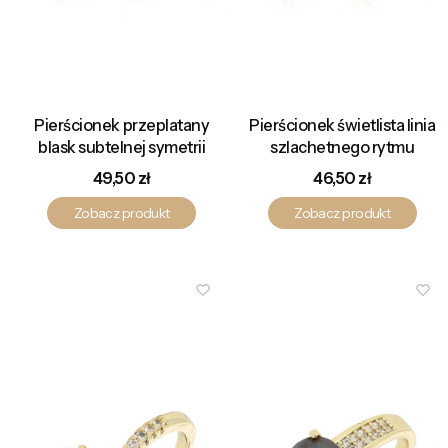
Pierścionek przeplatany
Pierścionek świetlista linia
blask subtelnej symetrii
szlachetnego rytmu
Cena
Cena
49,50 zł
46,50 zł
Zobacz produkt
Zobacz produkt