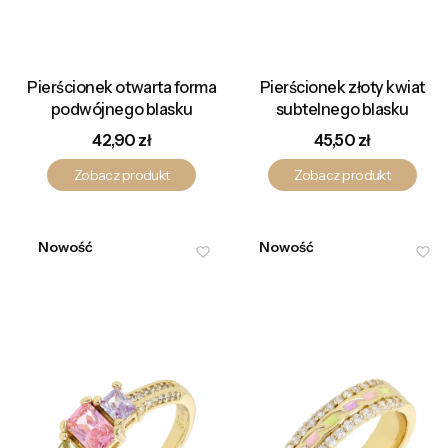
Pierścionek otwarta forma
Pierścionek złoty kwiat
podwójnego blasku
subtelnego blasku
Cena
Cena
42,90 zł
45,50 zł
Zobacz produkt
Zobacz produkt
Nowość
Nowość