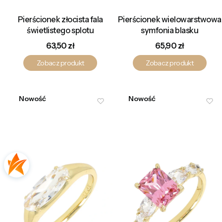
Pierścionek złocista fala
Pierścionek wielowarstwowa
świetlistego splotu
symfonia blasku
Cena
Cena
63,50 zł
65,90 zł
Zobacz produkt
Zobacz produkt
Nowość
Nowość