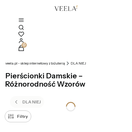
Otwórz wyszukiwarkę
Produkty w koszyku: 0. Zobacz szczegóły
veela.pl - sklep internetowy z biżuterią
DLA NIEJ
Pierścionki Damskie –
Różnorodność Wzorów
DLA NIEJ
Filtry