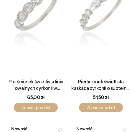
Pierścionek świetlista linia
Pierścionek świetlista
owalnych cyrkonii w
kaskada cyrkonii o subtelnej
eleganckiej oprawie
linii z centralnym kamieniem
Cena
Cena
65,00 zł
51,50 zł
w kształcie łzy
Zobacz produkt
Zobacz produkt
Nowość
Nowość