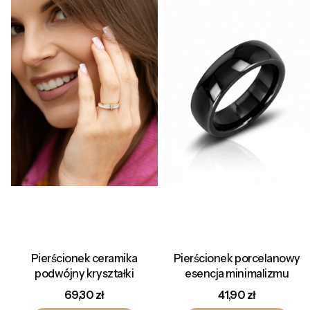
Pierścionek ceramika
Pierścionek porcelanowy
podwójny kryształki
esencja minimalizmu
Cena
Cena
69,30 zł
41,90 zł