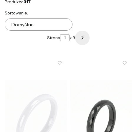
Produkty:
317
Lista produktów
Sortowanie:
Domyślne
Strona
z 9
Następne produkty