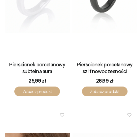
Pierścionek porcelanowy
Pierścionek porcelanowy
subtelna aura
szlif nowoczesności
Cena
Cena
25,99 zł
28,99 zł
Zobacz produkt
Zobacz produkt