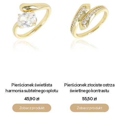
Pierścionek świetlista
Pierścionek złociste ostrza
harmonia subtelnego splotu
świetlnego kontrastu
Cena
Cena
45,90 zł
55,50 zł
Zobacz produkt
Zobacz produkt