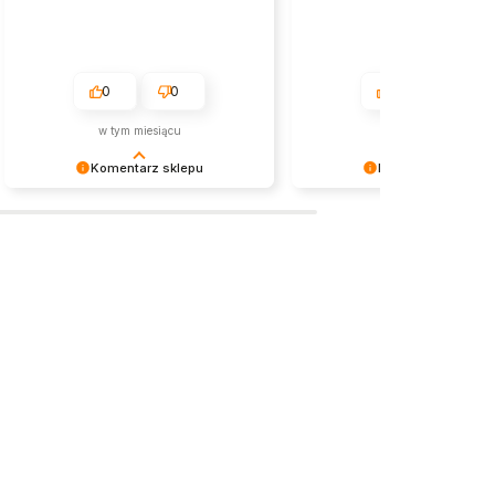
0
0
0
0
w tym miesiącu
2026-05-26
Komentarz sklepu
Komentarz sklepu
Dziękujemy za miłe słowa!
Dziękujemy bardzo za Twoją 
Doceniamy czas poświęcony na
Twoja recenzja wiele dla na
podzielenie się z nami Twoim
- dzięki niej wiemy, że jeste
doświadczeniem. Jesteśmy
właściwym torze :) Z
szczęśliwi, że mamy takich klientów.
pozdrowieniami, obsługa sk
Z pozdrowieniami, obsługa sklepu.