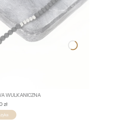
LAWA WULKANICZNA
a
0 zł
szyka