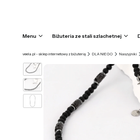
Menu
Biżuteria ze stali szlachetnej
veela.pl - sklep internetowy z biżuterią
DLA NIEGO
Naszyjniki