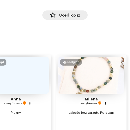
Oceń i opisz
ląd
podgląd
Anna
Milena
zweryfikowano
zweryfikowano
Piękny
Jakośc bez zarzutu Polecam