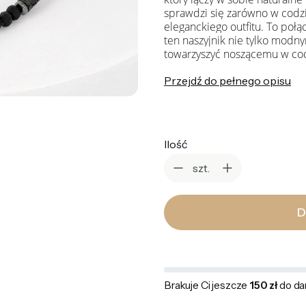
sprawdzi się zarówno w codzie
eleganckiego outfitu. To połą
ten naszyjnik nie tylko modn
towarzyszyć noszącemu w co
Przejdź do pełnego opisu
Ilość
szt.
D
Brakuje Ci jeszcze
150 zł
do da