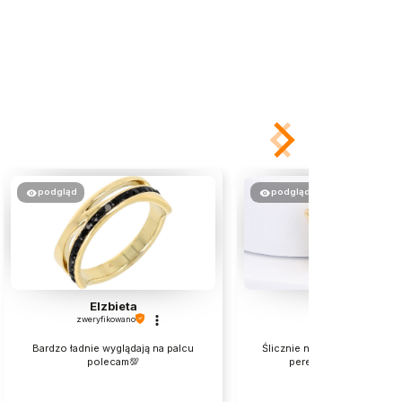
podgląd
podgląd
Elzbieta
Joanna
zweryfikowano
zweryfikowano
Bardzo ładnie wyglądają na palcu
Ślicznie nieduży motylek z m
polecam💯
perełką cudnie wygląd