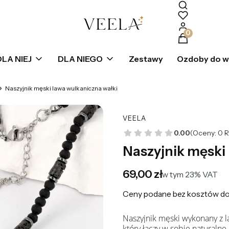
Produkty w k
DLA NIEJ
DLA NIEGO
Zestawy
Ozdoby do 
Naszyjnik męski lawa wulkaniczna wałki
VEELA
0.00
(Oceny: 0 R
Naszyjnik męski 
Cena
69,00 zł
w tym 23% VAT
w tym
23%
VAT
Ceny podane bez kosztów do
Naszyjnik męski wykonany z l
który łączy w sobie naturalne