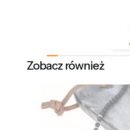
Jest nam
takie po
Zobacz również
wielka s
nasze st
Dziękuje
zaprasz