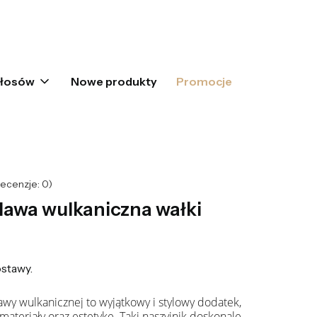
oszyku: 0. Zobacz szczegóły
włosów
Nowe produkty
Promocje
ecenzje: 0)
lawa wulkaniczna wałki
stawy.
awy wulkanicznej to wyjątkowy i stylowy dodatek,
 materiały oraz estetykę. Taki naszyjnik doskonale