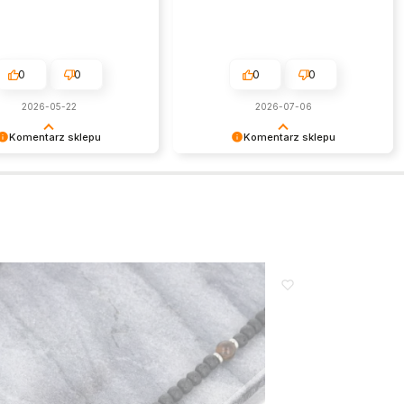
0
0
0
0
2026-05-22
2026-07-06
Komentarz sklepu
Komentarz sklepu
 niezmiernie miło czytać
Cieszymy się, że nasza biżuteria
zytywne słowa. To zawsze
spotkała się z tak ciepłym
atysfakcja wiedzieć, że
przyjęciem. Dziękujemy za zaufanie
arania zostały zauważone.
i życzymy przyjemnego noszenia
my za zaufanie i oczywiście
zakupionych produktów!
amy ponownie.