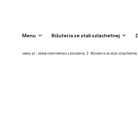
Menu
Biżuteria ze stali szlachetnej
veela.pl - sklep internetowy z biżuterią
Biżuteria ze stali szlachetnej