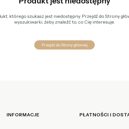
Produkt jest niedostępny
kt, którego szukasz jest niedostępny. Przejdź do Strony głów
wyszukiwarki, żeby znaleźć to, co Cię interesuje.
Przejdź do Strony głównej
Linki w stopce
INFORMACJE
PŁATNOŚCI I DOS