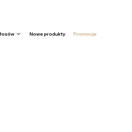
oszyku: 0. Zobacz szczegóły
włosów
Nowe produkty
Promocje