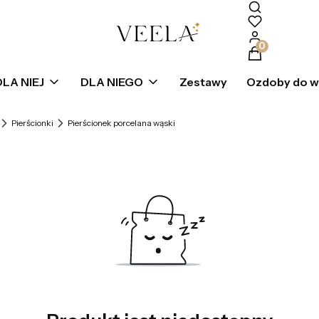
Produkty w k
DLA NIEJ
DLA NIEGO
Zestawy
Ozdoby do 
Pierścionki
Pierścionek porcelana wąski