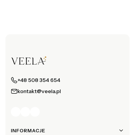
+48 508 354 654
kontakt@veela.pl
Linki w stopce
INFORMACJE