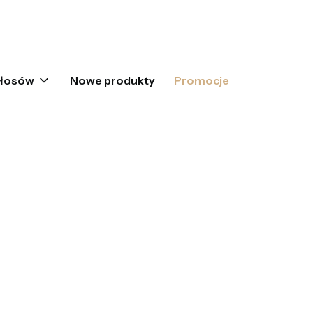
oszyku: 0. Zobacz szczegóły
włosów
Nowe produkty
Promocje