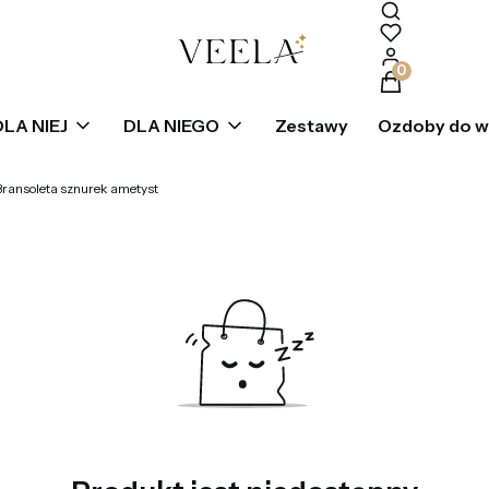
Produkty w k
DLA NIEJ
DLA NIEGO
Zestawy
Ozdoby do 
Bransoleta sznurek ametyst