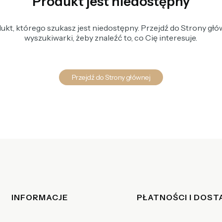
Produkt jest niedostępny
kt, którego szukasz jest niedostępny. Przejdź do Strony głów
wyszukiwarki, żeby znaleźć to, co Cię interesuje.
Przejdź do Strony głównej
Linki w stopce
INFORMACJE
PŁATNOŚCI I DOS