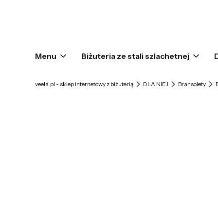
Menu
Biżuteria ze stali szlachetnej
veela.pl - sklep internetowy z biżuterią
DLA NIEJ
Bransolety