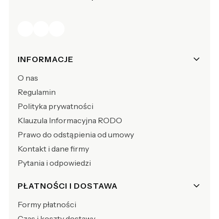
Linki w stopce
INFORMACJE
O nas
Regulamin
Polityka prywatności
Klauzula Informacyjna RODO
Prawo do odstąpienia od umowy
Kontakt i dane firmy
Pytania i odpowiedzi
PŁATNOŚCI I DOSTAWA
Formy płatności
Czas i koszty dostawy