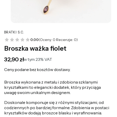
BRATKI S.C.
0.00
(Oceny: 0 Recenzje: 0)
Broszka ważka fiolet
Cena
32,90 zł
w tym 23% VAT
w tym
23%
VAT
Ceny podane bez kosztów dostawy.
Broszka wykonana z metalu i zdobiona szklanymi
kryształkami to elegancki dodatek, który przyciąga
uwagę swoim unikalnym designem.
Doskonale komponuje się z różnymi stylizacjami, od
codziennych po bardziej formalne. Zdobienia w postaci
kryształków dodają broszce blasku i wyrafinowania.