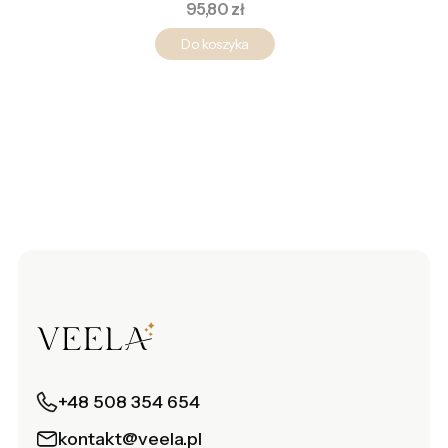
Cena
95,80 zł
Do koszyka
+48 508 354 654
kontakt@veela.pl