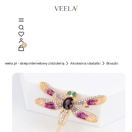
Otwórz wyszukiwarkę
Produkty w koszyku: 0. Zobacz szczegóły
veela.pl - sklep internetowy z biżuterią
Akcesoria i dodatki
Broszki