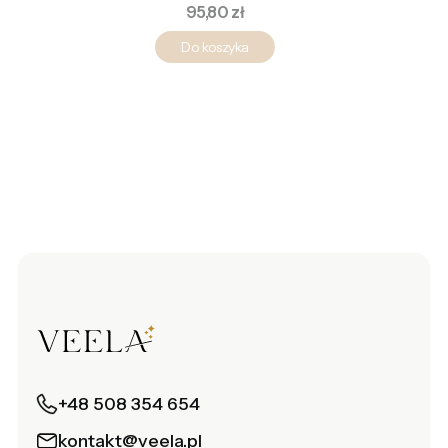
Cena
95,80 zł
Do koszyka
+48 508 354 654
kontakt@veela.pl