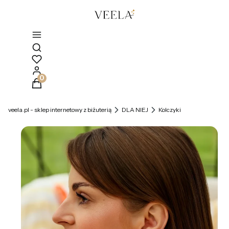
Otwórz wyszukiwarkę
Produkty w koszyku: 0. Zobacz szczegóły
veela.pl - sklep internetowy z biżuterią
DLA NIEJ
Kolczyki