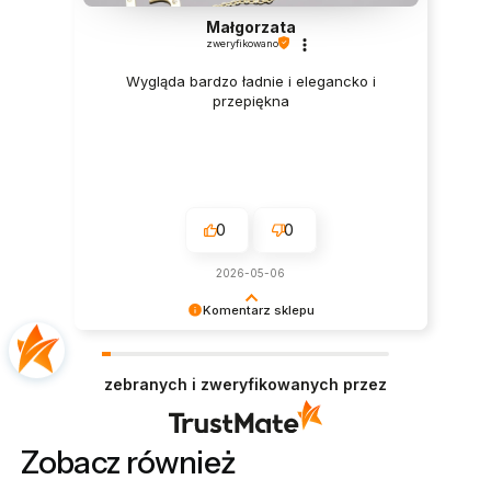
Małgorzata
zweryfikowano
Wygląda bardzo ładnie i elegancko i
przepiękna
0
0
2026-05-06
Komentarz sklepu
Dziękujemy za miłe słowa! Doceniamy czas
poświęcony na podzielenie się z nami Twoim
zebranych i zweryfikowanych przez
doświadczeniem. Jesteśmy szczęśliwi, że mamy
takich klientów. Z pozdrowieniami, obsługa
sklepu.
Zobacz również