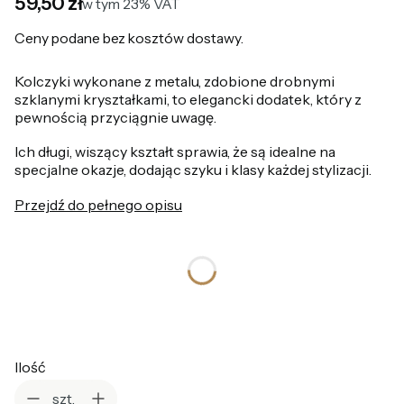
Cena
59,50 zł
w tym 23% VAT
w tym
23%
VAT
Ceny podane bez kosztów dostawy.
Kolczyki wykonane z metalu, zdobione drobnymi
szklanymi kryształkami, to elegancki dodatek, który z
pewnością przyciągnie uwagę.
Ich długi, wiszący kształt sprawia, że są idealne na
specjalne okazje, dodając szyku i klasy każdej stylizacji.
Przejdź do pełnego opisu
*
Kolor
Wybierz
Ilość
szt.