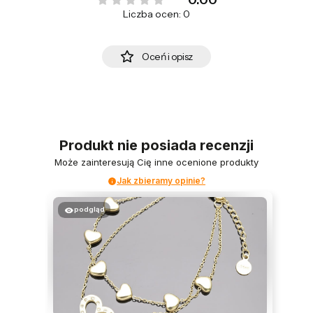
0.00
Liczba ocen: 0
Oceń i opisz
Produkt nie posiada recenzji
Może zainteresują Cię inne ocenione produkty
Jak zbieramy opinie?
podgląd