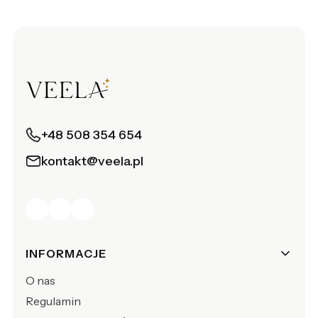
+48 508 354 654
kontakt@veela.pl
Linki w stopce
INFORMACJE
O nas
Regulamin