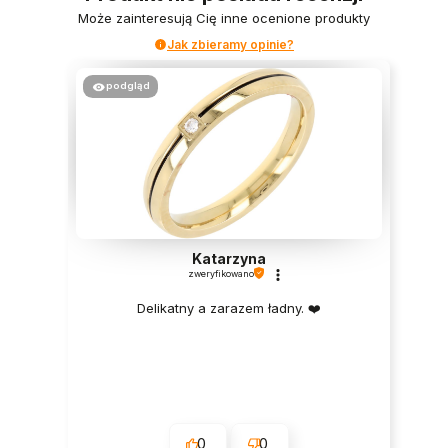
Może zainteresują Cię inne ocenione produkty
Jak zbieramy opinie?
podgląd
Katarzyna
zweryfikowano
Delikatny a zarazem ładny. ❤️
0
0