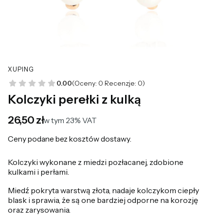
XUPING
0.00
(Oceny: 0 Recenzje: 0)
Kolczyki perełki z kulką
Cena
26,50 zł
w tym 23% VAT
w tym
23%
VAT
Ceny podane bez kosztów dostawy.
Kolczyki wykonane z miedzi pozłacanej, zdobione
kulkami i perłami.
Miedź pokryta warstwą złota, nadaje kolczykom ciepły
blask i sprawia, że są one bardziej odporne na korozję
oraz zarysowania.