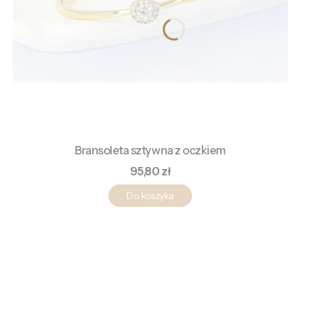
Bransoleta sztywna z oczkiem
Cena
95,80 zł
Do koszyka