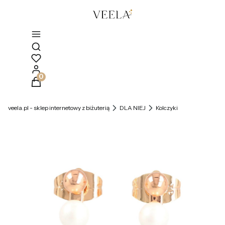
Otwórz wyszukiwarkę
Produkty w koszyku: 0. Zobacz szczegóły
veela.pl - sklep internetowy z biżuterią
DLA NIEJ
Kolczyki