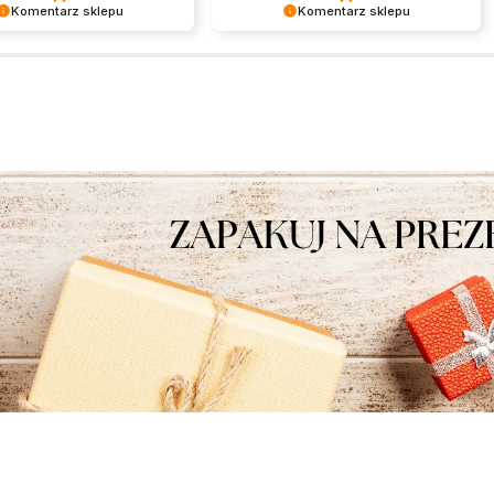
Komentarz sklepu
Komentarz sklepu
am miło czytać tak
Jest nam niezmiernie miło czytać
ą opinię. Zapraszamy
takie pozytywne słowa. To zawsze
e!
wielka satysfakcja wiedzieć, że
nasze starania zostały zauważone.
Dziękujemy za zaufanie i oczywiście
zapraszamy ponownie.