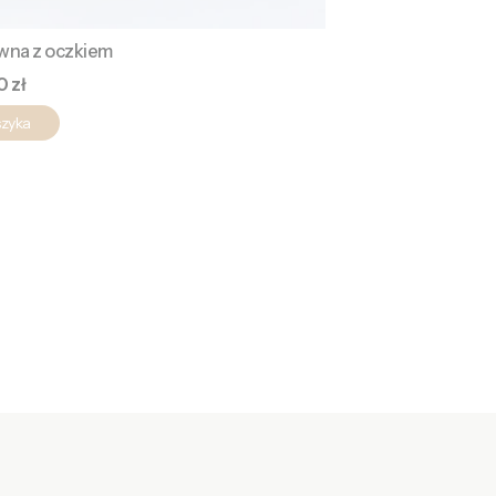
ywna z oczkiem
a
0 zł
szyka