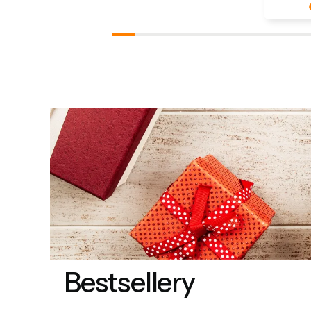
Bardzo n
pozytywn
ponowni
Bestsellery