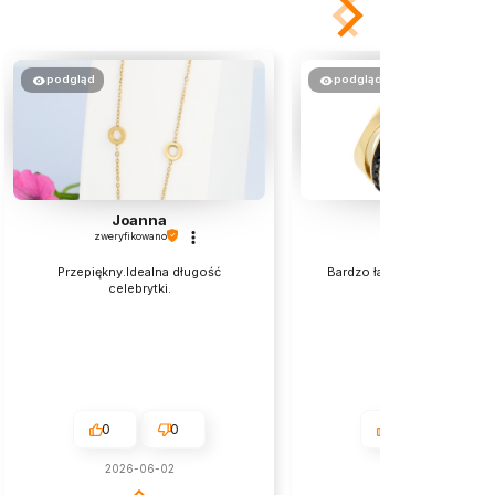
podgląd
podgląd
Joanna
Elzbieta
zweryfikowano
zweryfikowano
Przepiękny.Idealna długość
Bardzo ładnie wyglądają na 
celebrytki.
polecam💯
0
0
0
0
2026-06-02
w tym miesiącu