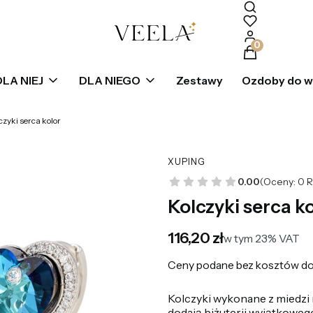
Produkty w k
DLA NIEJ
DLA NIEGO
Zestawy
Ozdoby do 
czyki serca kolor
XUPING
0.00
(Oceny: 0 R
Kolczyki serca k
Cena
116,20 zł
w tym 23% VAT
w tym
23%
VAT
Ceny podane bez kosztów do
Kolczyki wykonane z miedzi 
dodają biżuterii wyjątkoweg