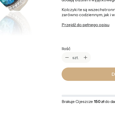
Kolczyki te są wszechstron
zarówno codziennym, jak i 
Przejdź do pełnego opisu
Ilość
szt.
D
Brakuje Ci jeszcze
150 zł
do da