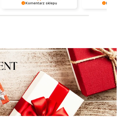
Komentarz sklepu
Komentarz sklepu
Dziękujemy serdecznie za miłe
Dziękujemy za miłe słowa!
słowa! Jesteśmy niezmiernie
Doceniamy czas poświęcony
zadowoleni, że sprostaliśmy Twoim
podzielenie się z nami Twoi
oczekiwaniom.
doświadczeniem. Jesteśmy
szczęśliwi, że mamy takich k
Z pozdrowieniami, obsługa s