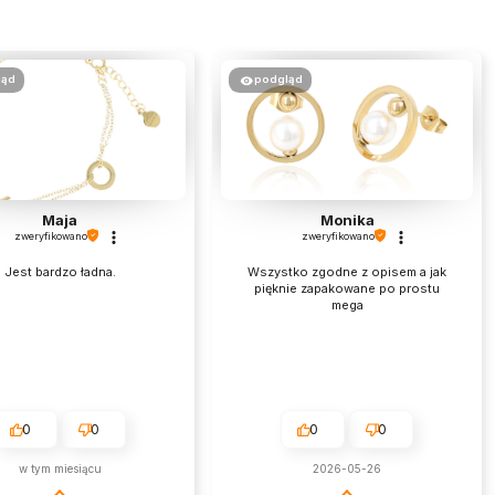
ląd
podgląd
Maja
Monika
zweryfikowano
zweryfikowano
Jest bardzo ładna.
Wszystko zgodne z opisem a jak
pięknie zapakowane po prostu
mega
0
0
0
0
w tym miesiącu
2026-05-26