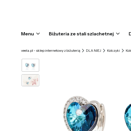
Menu
Biżuteria ze stali szlachetnej
veela.pl - sklep internetowy z biżuterią
DLA NIEJ
Kolczyki
Kol