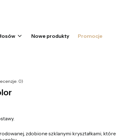
oszyku: 0. Zobacz szczegóły
włosów
Nowe produkty
Promocje
ecenzje: 0)
olor
stawy.
rodowanej, zdobione szklanymi kryształkami, które
o uroku.