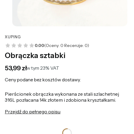
XUPING
0.00
(Oceny: 0 Recenzje: 0)
Obrączka sztabki
Cena
53,99 zł
w tym 23% VAT
w tym
23%
VAT
Ceny podane bez kosztów dostawy.
Pierścionek obrączka wykonana ze stali szlachetnej
316L pozłacana 14k złotem i zdobiona kryształkami.
Przejdź do pełnego opisu
*
Rozmiar pierścionka