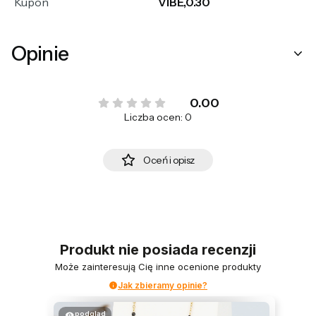
Kupon
VIBE,0.30
Opinie
0.00
Liczba ocen: 0
Oceń i opisz
Produkt nie posiada recenzji
Może zainteresują Cię inne ocenione produkty
Jak zbieramy opinie?
podgląd