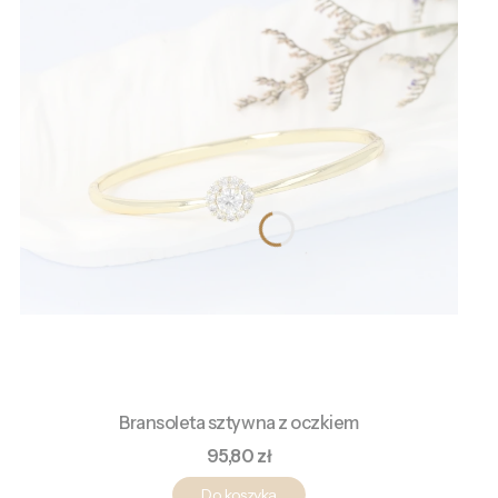
Bransoleta sztywna z oczkiem
Cena
95,80 zł
Do koszyka