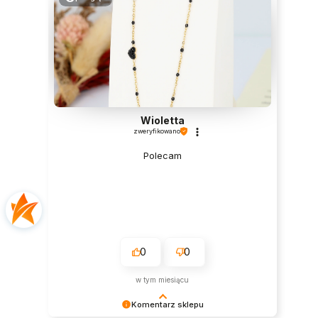
Wioletta
zweryfikowano
Polecam
0
0
w tym miesiącu
Komentarz sklepu