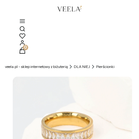
Otwórz wyszukiwarkę
Produkty w koszyku: 0. Zobacz szczegóły
veela.pl - sklep internetowy z biżuterią
DLA NIEJ
Pierścionki