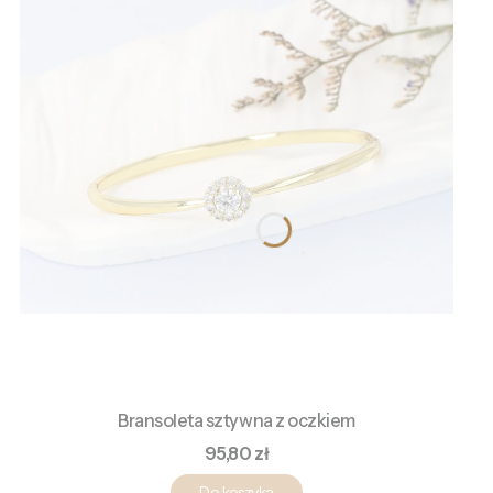
Bransoleta sztywna z oczkiem
Cena
95,80 zł
Do koszyka