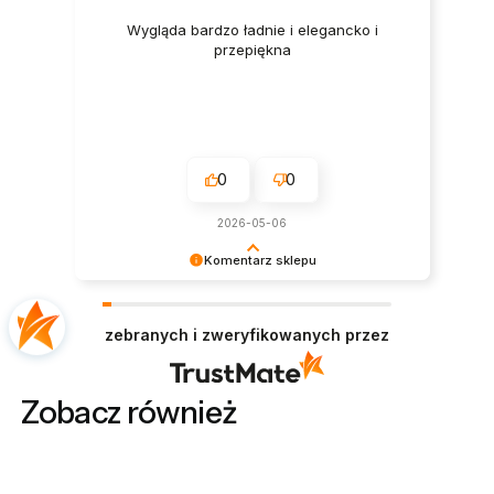
Wygląda bardzo ładnie i elegancko i
przepiękna
0
0
2026-05-06
Komentarz sklepu
Dziękujemy za miłe słowa! Doceniamy czas
poświęcony na podzielenie się z nami Twoim
zebranych i zweryfikowanych przez
doświadczeniem. Jesteśmy szczęśliwi, że mamy
takich klientów. Z pozdrowieniami, obsługa
sklepu.
Zobacz również