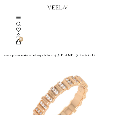
Otwórz wyszukiwarkę
Produkty w koszyku: 0. Zobacz szczegóły
veela.pl - sklep internetowy z biżuterią
DLA NIEJ
Pierścionki