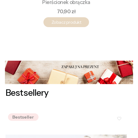
Pierścionek obrączka
Cena
70,90 zł
Zobacz produkt
Bestsellery
Bestseller