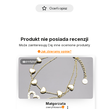
Oceń i opisz
Produkt nie posiada recenzji
Może zainteresują Cię inne ocenione produkty
Jak zbieramy opinie?
podgląd
Małgorzata
zweryfikowano