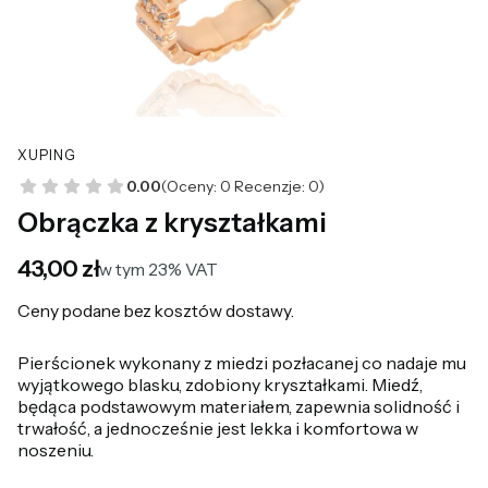
XUPING
0.00
(Oceny: 0 Recenzje: 0)
Obrączka z kryształkami
Cena
43,00 zł
w tym 23% VAT
w tym
23%
VAT
Ceny podane bez kosztów dostawy.
Pierścionek wykonany z miedzi pozłacanej co nadaje mu
wyjątkowego blasku, zdobiony kryształkami. Miedź,
będąca podstawowym materiałem, zapewnia solidność i
trwałość, a jednocześnie jest lekka i komfortowa w
noszeniu.