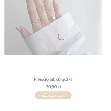
Pierścionek obrączka
Cena
70,90 zł
Zobacz produkt