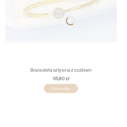
Bransoleta sztywna z oczkiem
Cena
95,80 zł
Do koszyka