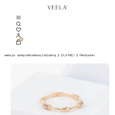
Otwórz wyszukiwarkę
Produkty w koszyku: 0. Zobacz szczegóły
veela.pl - sklep internetowy z biżuterią
DLA NIEJ
Pierścionki