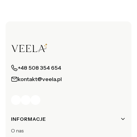
+48 508 354 654
kontakt@veela.pl
Linki w stopce
INFORMACJE
O nas