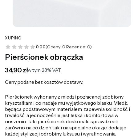
XUPING
0.00
(Oceny: 0 Recenzje: 0)
Pierścionek obrączka
Cena
34,90 zł
w tym 23% VAT
w tym
23%
VAT
Ceny podane bez kosztów dostawy.
Pierścionek wykonany z miedzi pozłacanej zdobiony
kryształkami, co nadaje mu wyjątkowego blasku. Miedź,
będąca podstawowym materiałem, zapewnia solidność i
trwałość, a jednocześnie jest lekka i komfortowa w
noszeniu. Taki pierścionek doskonale sprawdzi się
zarówno na co dzień, jak i na specjalne okazje, dodając
każdej stylizacji odrobiny luksusu i wyrafinowania.