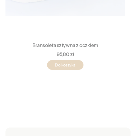
Bransoleta sztywna z oczkiem
Cena
95,80 zł
Do koszyka