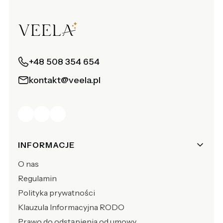
+48 508 354 654
kontakt@veela.pl
Linki w stopce
INFORMACJE
O nas
Regulamin
Polityka prywatności
Klauzula Informacyjna RODO
Prawo do odstąpienia od umowy