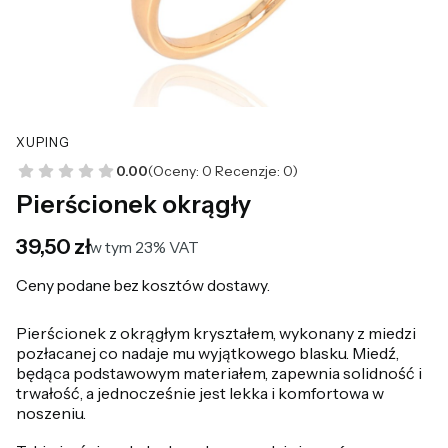
XUPING
0.00
(Oceny: 0 Recenzje: 0)
Pierścionek okrągły
Cena
39,50 zł
w tym 23% VAT
w tym
23%
VAT
Ceny podane bez kosztów dostawy.
Pierścionek z okrągłym kryształem, wykonany z miedzi
pozłacanej co nadaje mu wyjątkowego blasku. Miedź,
będąca podstawowym materiałem, zapewnia solidność i
trwałość, a jednocześnie jest lekka i komfortowa w
noszeniu.