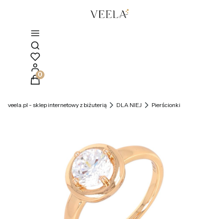
Otwórz wyszukiwarkę
Produkty w koszyku: 0. Zobacz szczegóły
veela.pl - sklep internetowy z biżuterią
DLA NIEJ
Pierścionki